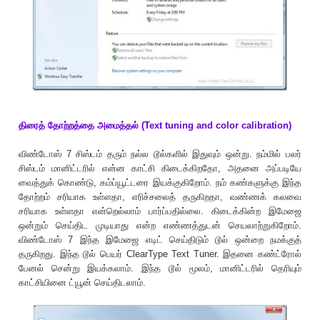
திரைத் தோற்றத்தை அமைத்தல் (Text tuning and color calibration)
விண்டோஸ் 7 சிஸ்டம் தரும் நல்ல டூல்களில் இதுவும் ஒன்று. நம்மில் பலர்
சிஸ்டம் மானிட்டரில் என்ன காட்சி கிடைக்கிறதோ, அதனை அப்படியே
வைத்துக் கொண்டு, கம்ப்யூட்டரை இயக்குகிறோம். நம் கண்களுக்கு இந்த
தோற்றம் சரியாக உள்ளதா, எரிச்சலைத் தருகிறதா, வண்ணக் கலவை
சரியாக உள்ளதா என்றெல்லாம் பார்ப்பதில்லை. கிடைக்கின்ற இமேஜை
ஒன்றும் செய்திட முடியாது என்ற எண்ணத்துடன் செயலாற்றுகிறோம்.
விண்டோஸ் 7 இந்த இமேஜை எடிட் செய்திடும் டூல் ஒன்றை நமக்குத்
தருகிறது. இந்த டூல் பெயர் ClearType Text Tuner. இதனை கண்ட்ரோல்
பேனல் சென்று இயக்கலாம். இந்த டூல் மூலம், மானிட்டரில் தெரியும்
காட்சியினை ட்யூன் செய்திடலாம்.