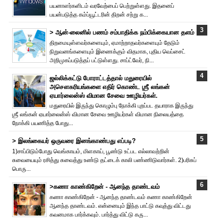
பயனாளர்களிடம் வரவேற்பைப் பெற்றுள்ளது. இதனைப்
பயன்படுத்த கம்ப்யூட்டரின் திறன் சற்று க...
> ஆன்-லைனில் பணம் சம்பாதிக்க நம்பிக்கையான தளம்
திறமையுள்ளவர்களையும், ஏமாற்றாதவர்களையும் தேடும்
நிறுவனங்களையும் இணைக்கும் விதமாக, புதிய வெப்சைட்
அறிமுகப்படுத்தப் பட்டுள்ளது. சாப்ட்வேர், நி...
ஜல்லிக்கட்டு போராட்டத்தால் மதுரையில்
அசௌகரியங்களை எதிர் கொண்ட ஶ்ரீ லங்கன்
ஏயார்லைன்ஸ் விமான சேவை ஊழியர்கள்.
மதுரையில் இருந்து கொழும்பு நோக்கி புறப்பட தயாராக இருந்து
ஶ்ரீ லங்கன் ஏயார்லைன்ஸ் விமான சேவை ஊழியர்கள் விமான நிலையத்தை
நோக்கி பயணித்த போது...
> இலங்கையர் ஒருவரை இனங்காண்பது எப்படி?
1)சாப்பிடும்போது வெங்காயம், மிளகாய், பூண்டு உட்பட எல்லாவற்றின்
சுவையையும் ரசித்து சுவைத்து உண்டு தட்டைக் காலி பண்ணிடுவார்கள். 2)பரிசுப்
பொரு...
>கணா காண்கிறேன் - ஆனந்த தாண்டவம்
கணா காண்கிறேன் - ஆனந்த தாண்டவம் கணா காண்கிறேன்
ஆனந்த தாண்டவம். என்னையும் இந்த பாட்டு கவுத்து விட்டது
கவனமாக பார்க்கவும். பார்த்து விட்டு கரு...