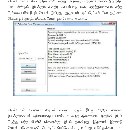
விண்டோஸ் 7 சிஸ்டத்தில் ஸ்லீப் மற்றும் ரெஸ்யூம் (தற்காலிகமாக நிறுத்திப்
பின் மீண்டும் இயக்கும் வசதி) செயல்பாடு மிக நேர்த்தியாகவும் எந்த
பிரச்னையுமின்றியும் செயல்படுகிறது. இதனால் ஆப்பரேட்டிங் சிஸ்டத்தினை
அடிக்கடி நிறுத்தி இயக்க வேண்டிய தேவை இல்லை.
விண்டோஸ் லோகோ கீயுடன் வலது மற்றும் இடது ஆரோ கீகளை
இயக்குகையில் அப்போதைய விண்டோ அந்த திசைகளில் ஒதுங்கி இடம்
பிடித்து மற்ற விண்டோக்களுக்கு இடம் தருகிறது. இதனால் இரண்டு
செயல்பாடுகளை ஒரே நேரத்தில் மேற்கொள்ள முடிகிறது. எடுத்துக்காட்டாக,