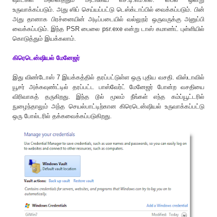
உருவாக்கப்படும். அது ஸிப் செய்யப்பட்டு டெஸ்க்டாப்பில் வைக்கப்படும். பின்
அது தானாக பிரச்னையின் அடிப்படையில் வல்லுநர் ஒருவருக்கு அனுப்பி
வைக்கப்படும். இந்த PSR பைலை psr.exe என்று டாஸ் கமாண்ட் புள்ளியில்
கொடுத்தும் இயக்கலாம்.
கிரெடென்ஷியல் மேனேஜர்
இது விண்டோஸ் 7 இயக்கத்தில் தரப்பட்டுள்ள ஒரு புதிய வசதி. விஸ்டாவில்
யூசர் அக்கவுண்ட்டில் தரப்பட்ட பாஸ்வேர்ட் மேனேஜர் போன்ற வசதியை
விரிவாகத் தருகிறது. இந்த டூல் மூலம் நீங்கள் எந்த கம்ப்யூட்டரில்
நுழைந்தாலும் அந்த செயல்பாட்டிற்கான கிரெடென்ஷியல் உருவாக்கப்பட்டு
ஒரு போல்டரில் தக்கவைக்கப்படுகிறது.