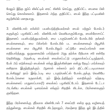
மேலும் இந்த ஜம்ப் லிஸ்ட்டில் ரைட் கிளிக் செய்து, குறிப்பிட்ட பைலை பின்
செய்து கொள்ளலாம். இதனால் அந்த குறிப்பிட்ட பைல் இந்த பட்டியலின்
சுழற்சியில் மறையாது.
3. விண்டோஸ் எக்ஸ்பி பயன்படுத்தியவர்கள் பைல் மற்றும் போல்டர்
களுக்குப் பழகிவிட்டனர். விண்டோஸ் வெளியாகும்போது, மைக்ரோசாப்ட்
இதனைப் பயன்படுத்துபவர்கள், மை டாகுமெண்ட்ஸ் போல்டரில் தங்கள்
பைல்களையும், மை பிக்சர்ஸ் போல்டரில் பட பைல்களையும் மியூசிக்
பைல்களை மை மியூசிக் போல்டரிலும் மட்டுமே வைப்பார்கள் என
எதிர்பார்த்தது. ஒருவகையில் பார்த்தால் அது தர்க்க ரீதியாக சரி என்றே
தெரிகிறது. அதன்படி பைல்கள் வைக்கப்பட்டு பாதுகாக்கப்பட்டிருந்தால்,
பேக் அப் எடுக்கவும் பைல்கள் எங்கு இருக்கின்றன என்று தேடிப் பார்க்கவும்
எளிதாக இருந்திருக்கும். ஆனால் எல்லாம் நாம் திட்டமிட்டபடியாகவா
நடக்கிறது! நாம் இஷ்டப்படி மை டாகுமென்ட்ஸ் போல்டருக்கு வெளியே
போல்டர்களை உருவாக்கி, நம் இஷ்டத்திற்கும் வசதிக்கும் ஏற்றபடி
பைல்களைப் பாதுகாப்பாக(!) வைக்கப் பழகிவிட்டோம். இதனால் டேட்டா
அடங்கிய பைல்கள் டிரைவ்கள் எங்கும் சிதறிக் கிடக்க, பிரச்னைகளும்
குவிந்தன.
இந்த பிரச்னைக்கு தீர்வாக விண்டோஸ் 7 லைப்ரரி என்ற ஒரு வழியைத்
தந்துள்ளது. பைல்கள் சிதறிக் கிடந்தாலும், அவற்றை இந்த ஓர் இடத்தில்