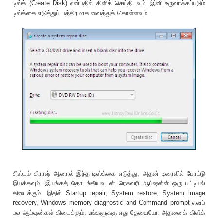
டிஸ்க் (Create Disk) என்பதில் கிளிக் செய்திடவும். இனி உருவாக்கப்படும்
டிஸ்க்கை எடுத்துப் பத்திரமாக வைத்துக் கொள்ளவும்.
சிஸ்டம் கிராஷ் ஆனால் இந்த டிஸ்க்கை எடுத்து, அதன் டிரைவில் போட்டு
இயக்கவும். இயங்கத் தொடங்கியவுடன் ரெகவரி ஆப்ஷன்ஸ் ஒரு பட்டியல்
கிடைக்கும். இதில் Startup repair, System restore, System image
recovery, Windows memory diagnostic and Command prompt எனப்
பல ஆப்ஷன்கள் கிடைக்கும். உங்களுக்கு எது தேவையோ அதனைக் கிளிக்