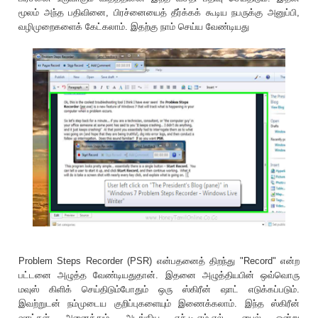
மூலம் அந்த பதிவினை, பிரச்னையைத் தீர்க்கக் கூடிய நபருக்கு அனுப்பி,
வழிமுறைகளைக் கேட்கலாம். இதற்கு நாம் செய்ய வேண்டியது
Problem Steps Recorder (PSR) என்பதனைத் திறந்து "Record" என்ற
பட்டனை அழுத்த வேண்டியதுதான். இதனை அழுத்தியபின் ஒவ்வொரு
மவுஸ் கிளிக் செய்திடும்போதும் ஒரு ஸ்கிரீன் ஷாட் எடுக்கப்படும்.
இவற்றுடன் நம்முடைய குறிப்புகளையும் இணைக்கலாம். இந்த ஸ்கிரீன்
ஷாட்கள் அனைத்தும் அடங்கிய எச்.டி.எம்.எல். பைல் ஒன்று