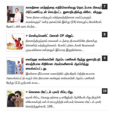
காலநிலை மாற்றத்தை எதிர்கொள்வது தொடர்பாக மிகவும்
அர்ப்பணிப்புடன் செயற்பட்ட ஜனாதிபதிக்கு விசேட விருது.
"கால நிலை மாற்றமும் வர்த்தகத்திற்கான வாய்ப்புகளும்
சவால்களும்" என்ற தலைப்பில் இன்று (24) கொழும்பு கோல்பேஸ்
ஹோட்டலில் நடைபெற்ற...
> சென்டிமெண்ட் பிளான் OF விஜய்.
நினைத்திருந்தால் காவலன் படத்தை தீபாவளிக்கே திரைக்கு
கொண்டு வந்திருக்கலாம். போஸ்ட்புரொட‌க்சன் வேலைகள்
முடியவில்லை என்றாலும் இம்மாத இறுதியிலாவ...
எலஹெர கால்வாயின் ஆரம்ப பணிகள் நேற்று ஜனாதிபதி
மைத்ரிபால சிறிசேன அவர்களினால் ஆரம்பித்து
வைக்கப்பட்டது.
இலங்கை நீர்ப்பாசன வரலாற்றில் புதியதோர் அத்தியாயமாக
அமைக்கப்பட்டு வரும் மிக நீளமான எலஹெர கால்வாயின் ஆரம்ப பணிகள்
நேற்று (11) முற்பகல் சுபவ...
> கொலை மிரட்டல் புகார் சிம்பு மீது.
நடிகர் சிம்பு, அவரது தந்தை டி.ராஜேந்தர் ஆகியோர் மீது திருச்சி
வியோகஸ்தர் எஸ்.பி.ராமமூர்த்தி என்பவர் கொலை மிரட்டல் புகார்
கொடுத்துள்ளார். 199...