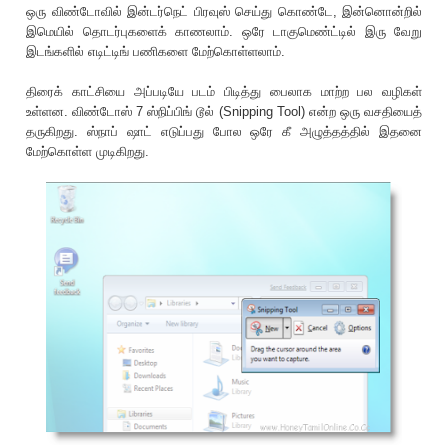
ஒரு விண்டோவில் இன்டர்நெட் பிரவுஸ் செய்து கொண்டே, இன்னொன்றில்
இமெயில் தொடர்புகளைக் காணலாம். ஒரே டாகுமெண்ட்டில் இரு வேறு
இடங்களில் எடிட்டிங் பணிகளை மேற்கொள்ளலாம்.
திரைக் காட்சியை அப்படியே படம் பிடித்து பைலாக மாற்ற பல வழிகள்
உள்ளன. விண்டோஸ் 7 ஸ்நிப்பிங் டூல் (Snipping Tool) என்ற ஒரு வசதியைத்
தருகிறது. ஸ்நாப் ஷாட் எடுப்பது போல ஒரே கீ அழுத்தத்தில் இதனை
மேற்கொள்ள முடிகிறது.