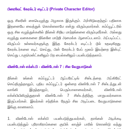
பிரைவேட் கேரக்டர் எடிட்டர் (Private Character Editor)
ஒரு சிலரின் கையெழுத்து அழகாக இருக்கும். அச்சிடுவதற்குப் பதிலாக
இதனையே வைத்துக் கொள்ளலாமே என்று விரும்புவார்கள். கம்ப்யூட்டரில்
ஒரு சில எழுத்துக்களில் நீங்கள் சிறிய மாற்றங்களை விரும்புவீர்கள். அல்லது
எழுத்து வகைகளை நீங்களே மாற்றி அமைக்க ஆசைப்படலாம். அப்படிப்பட்ட
விருப்பம் உள்ளவர்களுக்கு இந்த கேரக்டர் எடிட்டர் டூல் உதவுகிறது.
கேரக்டர்களை எடிட் செய்து, பின் கேரக்டர் மேப் மூலம் இவற்றை இன்புட்
செய்து டாகுமென்ட்களிலும் பிற பைல்களிலும் பயன்படுத்தலாம்.
விண்டோஸ் எக்ஸ்.பி - விண்டோஸ் 7 : சில வேறுபாடுகள்
நீங்கள் உங்கள் கம்ப்யூட்டர் ஆப்பரேட்டிங் சிஸ்டத்தை அப்கிரேட்
செய்திருந்தாலும், புதிய கம்ப்யூட்டர் ஒன்றை விண்டோஸ் 7 சிஸ்டத்துடன்
வாங்கி இருந்தாலும், பெரும்பாலானவர்கள், விண்டோஸ்
எக்ஸ்பியிலிருந்துதான் விண்டோஸ் 7 சிஸ்டத்திற்கு மாறுபவர்களாக
இருப்பார்கள். இவர்கள் சந்திக்க நேரும் சில அடிப்படை வேறுபாடுகளை
இங்கு காணலாம்.
1. விண்டோஸ் எக்ஸ்பி பயன்படுத்துபவர்கள், தாங்கள் அடிக்கடி
பயன்படுத்தும் புரோகிராம்களை குயிக் லாஞ்ச் பாரில் கொண்டு வந்து