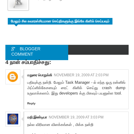
மேலும் சில சுவாரஸ்சியமான செய்திகளுக்கு இங்கே கிளிக் செய்யவும்
BLOGGER
COMMENT
4 நான் சம்பாதிச்சது:
FACEBOOK
COMMENT
மதுரை பொறுக்கி
NOVEMBER 19, 2009 AT 2:03 PM
பதிவுக்கு நன்றி. மேலும் Task Manager - ல் எந்த ஒரு ரன்னிங்
அப்ப்ளிக்கேசனயும் ரைட் கிளிக் செய்து crash dump
உருவாக்கலாம். இது developers க்கு மிகவும் பயனுள்ள tool.
Reply
மதி.இண்டியா
NOVEMBER 19, 2009 AT 3:03 PM
நல்ல விரிவான விளக்கங்கள் , மிக்க நன்றி