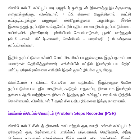
விண்டோஸ் 7, கம்ப்யூட்டரை புரஜக்டர் ஒன்றுடன் இணைத்து இயக்குவதை
எளிதாக்குகிறது. விண்டோஸ் + ப்பி கீகளை அழுத்தினால், காட்சி
கம்ப்யூட்டருக்கும் புரஜக்ஷன் ஸ்கிரீனுக்குமாக மாறுகிறது. இதில்
இணைத்துத் தரப்படும் கால்குலேட்டரில் புதிய பல வசதிகள் தரப்பட்டுள்ளன.
சயின்டிபிக் புரோகிராமர், புள்ளியியல் செயல்பாடுகள், யூனிட் மாற்றுதல்
(கி.மீ –மைல், லிட்டர்–காலன், செல்சியல் – பாரன்ஹீட் ) போன்றவை
தரப்பட்டுள்ளன.
இதில் தரப்பட்டுள்ள எக்ஸ்பி மோட் மிக மிகப் பயனுள்ளதாக இருப்பதாகப் பல
பயனர்கள் தெரிவித்துள்ளனர். எக்ஸ்பியில் மட்டும் இயங்கும் பல தேர்ட்
பார்ட்டி புரோகிராம்களை எளிதில் இதன் மூலம் இயக்க முடிகிறது.
விண்டோஸ் 7 விஸ்டா போலவே பல வழிகளில் இருந்தாலும் மேலே
தரப்பட்டுள்ள பல புதிய வசதிகள், கூடுதல் பாதுகாப்பு, நிலையாக இயங்கும்
தன்மை ஆகியவற்றிற்காக நிச்சயம் இதற்கு நம் கம்ப்யூட்டரை மேம்படுத்திக்
கொள்ளலாம். விண்டோஸ் 7 தரும் சில புதிய டூல்களை இங்கு காணலாம்.
ப்ராப்ளம் ஸ்டெப்ஸ் ரெகார்டர் (Problem Steps Recorder (PSR)
விண்டோஸ் 7 சிஸ்டத் தினைக் காப்பாற்றும் ஒரு வசதி. உங்கள் கம்ப்யூட்டர்
ஏதேனும் ஒரு பிரச்னையால் பாதிக்கப் படுவதாகத் தெரிந்தால், அந்த
பிரச்னை உருவாகும் விதத்தினை இந்த வசதி பதிவு செய்திடும். இதன்