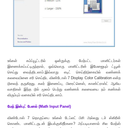
உங்கள் கம்ப்யூட்டரில் ஒன்றுக்கு மேற்பட்ட மானிட்டர்கள்
இணைக்கப்பட்டிருந்தால், ஒவ்வொரு மானிட்டரின் இமேஜையும் ட்யூன்
செய்து வைத்திடலாம்.இவ்வாறு எடிட் செய்திடுகையில் வண்ணக்
கலவையினை சரி செய்திட விண்டோஸ் 7 Display Color Calibration என்ற
டூலைத் தருகிறது. கலர் இணைப்பு, பிரைட்னெஸ், காண்ட்ராஸ்ட் ஆகிய
வசதிகள் இந்த டூல் மூலம் பெற்று வண்ணக் கலவையை நம் கண்கள்
விரும்பும் வகையில் சரி செய்திடலாம்.
மேத் இன்புட் பேனல் (Math Input Panel)
விண்டோஸ் 7 தொகுப்பை உங்கள் டேப்ளட் பிசி அல்லது டச் ஸ்கிரீன்
கொண்ட மானிட்டருடன் இயக்குகிறீர்களா? அப்படியானால் சில மேத்ஸ்