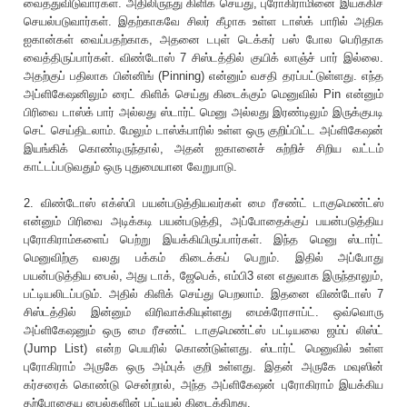
வைத்துவிடுவார்கள். அதிலிருந்து கிளிக் செய்து, புரோகிராமினை இயக்கிச்
செயல்படுவார்கள். இதற்காகவே சிலர் கீழாக உள்ள டாஸ்க் பாரில் அதிக
ஐகான்கள் வைப்பதற்காக, அதனை டபுள் டெக்கர் பஸ் போல பெரிதாக
வைத்திருப்பார்கள். விண்டோஸ் 7 சிஸ்டத்தில் குயிக் லாஞ்ச் பார் இல்லை.
அதற்குப் பதிலாக பின்னிங் (Pinning) என்னும் வசதி தரப்பட்டுள்ளது. எந்த
அப்ளிகேஷனிலும் ரைட் கிளிக் செய்து கிடைக்கும் மெனுவில் Pin என்னும்
பிரிவை டாஸ்க் பார் அல்லது ஸ்டார்ட் மெனு அல்லது இரண்டிலும் இருக்குபடி
செட் செய்திடலாம். மேலும் டாஸ்க்பாரில் உள்ள ஒரு குறிப்பிட்ட அப்ளிகேஷன்
இயங்கிக் கொண்டிருந்தால், அதன் ஐகானைச் சுற்றிச் சிறிய வட்டம்
காட்டப்படுவதும் ஒரு புதுமையான வேறுபாடு.
2. விண்டோஸ் எக்ஸ்பி பயன்படுத்தியவர்கள் மை ரீசண்ட் டாகுமெண்ட்ஸ்
என்னும் பிரிவை அடிக்கடி பயன்படுத்தி, அப்போதைக்குப் பயன்படுத்திய
புரோகிராம்களைப் பெற்று இயக்கியிருப்பார்கள். இந்த மெனு ஸ்டார்ட்
மெனுவிற்கு வலது பக்கம் கிடைக்கப் பெறும். இதில் அப்போது
பயன்படுத்திய பைல், அது டாக், ஜேபெக், எம்பி3 என எதுவாக இருந்தாலும்,
பட்டியலிடப்படும். அதில் கிளிக் செய்து பெறலாம். இதனை விண்டோஸ் 7
சிஸ்டத்தில் இன்னும் விரிவாக்கியுள்ளது மைக்ரோசாப்ட். ஒவ்வொரு
அப்ளிகேஷனும் ஒரு மை ரீசண்ட் டாகுமெண்ட்ஸ் பட்டியலை ஜம்ப் லிஸ்ட்
(Jump List) என்ற பெயரில் கொண்டுள்ளது. ஸ்டார்ட் மெனுவில் உள்ள
புரோகிராம் அருகே ஒரு அம்புக் குறி உள்ளது. இதன் அருகே மவுஸின்
கர்சரைக் கொண்டு சென்றால், அந்த அப்ளிகேஷன் புரோகிராம் இயக்கிய
தற்போதைய பைல்களின் பட்டியல் கிடைக்கிறது.