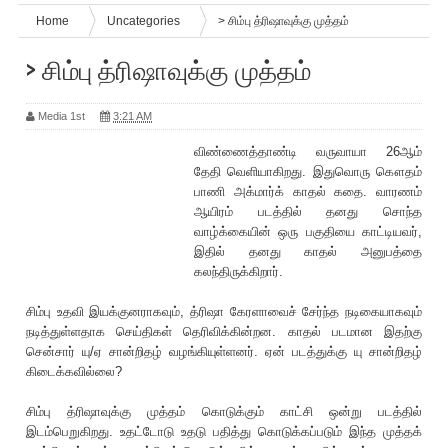
Home
Uncategories
> சிம்பு த்‌ரிஷாவுக்கு முத்தம்
> சிம்பு த்‌ரிஷாவுக்கு முத்தம்
Media 1st
3:21 AM
விண்ணைத்தாண்டி வருவாயா 26ஆம்
தேதி வெளியாகிறது. இதுவொரு கௌதம்
பாணி அக்மார்க் காதல் கதை. வாரணம்
ஆயிரம் படத்தில் தனது சொந்த
வாழ்க்கையின் ஒரு பகுதியை காட்டியவர்,
இதில் தனது காதல் அனுபத்தை
கலந்திருக்கிறார்.
சிம்பு உதவி இயக்குனராகவும், த்‌ரிஷா கேரளாவைச் சேர்ந்த நடிகையாகவும்
நடித்துள்ளதாக செய்திகள் தெ‌ரிவிக்கின்றன. காதல் படமான இதற்கு
சென்சார் யு/ஏ சான்றிதழ் வழங்கியுள்ளனர். ஏன் படத்துக்கு யு சான்றிதழ்
கிடைக்கவில்லை?
சிம்பு த்‌ரிஷாவுக்கு முத்தம் கொடுக்கும் காட்சி ஒன்று படத்தில்
இடம்பெறுகிறது. உதட்டோடு உதடு பதித்து கொடுக்கப்படும் இந்த முத்தக்