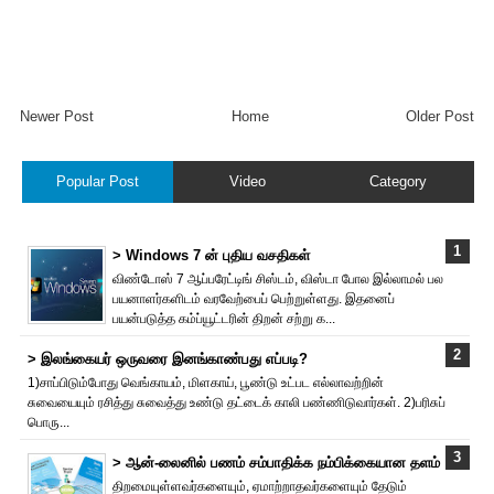
Newer Post
Home
Older Post
Popular Post
Video
Category
> Windows 7 ன் புதிய வசதிகள்
விண்டோஸ் 7 ஆப்பரேட்டிங் சிஸ்டம், விஸ்டா போல இல்லாமல் பல
பயனாளர்களிடம் வரவேற்பைப் பெற்றுள்ளது. இதனைப்
பயன்படுத்த கம்ப்யூட்டரின் திறன் சற்று க...
> இலங்கையர் ஒருவரை இனங்காண்பது எப்படி?
1)சாப்பிடும்போது வெங்காயம், மிளகாய், பூண்டு உட்பட எல்லாவற்றின்
சுவையையும் ரசித்து சுவைத்து உண்டு தட்டைக் காலி பண்ணிடுவார்கள். 2)பரிசுப்
பொரு...
> ஆன்-லைனில் பணம் சம்பாதிக்க நம்பிக்கையான தளம்
திறமையுள்ளவர்களையும், ஏமாற்றாதவர்களையும் தேடும்