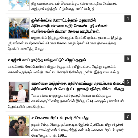
நிறுவனங்களையும் இணைக்கும் விதமாக, புதிய வெப்சைட்
அறிமுகப்படுத்தப் பட்டுள்ளது. சாப்ட்வேர், நி...
ஜல்லிக்கட்டு போராட்டத்தால் மதுரையில்
அசௌகரியங்களை எதிர் கொண்ட ஶ்ரீ லங்கன்
ஏயார்லைன்ஸ் விமான சேவை ஊழியர்கள்.
மதுரையில் இருந்து கொழும்பு நோக்கி புறப்பட தயாராக இருந்து
ஶ்ரீ லங்கன் ஏயார்லைன்ஸ் விமான சேவை ஊழியர்கள் விமான நிலையத்தை
நோக்கி பயணித்த போது...
> ரஜினி காய் நகர்த்த மல்லுகட்டும் விஜய்-தனுஷ்
காங்கிரசில் சேரப்போகிறார் விஜய். இதுதான் தமிழ்நாட்டை பிடித்து உலுக்கிக்
கொண்டிருக்கும் செய்தி. வேட்டைக்காரன் ரிலீசுக்கு முன்பே இந்த வைபவம் ந...
காலநிலை மாற்றத்தை எதிர்கொள்வது தொடர்பாக மிகவும்
அர்ப்பணிப்புடன் செயற்பட்ட ஜனாதிபதிக்கு விசேட விருது.
"கால நிலை மாற்றமும் வர்த்தகத்திற்கான வாய்ப்புகளும்
சவால்களும்" என்ற தலைப்பில் இன்று (24) கொழும்பு கோல்பேஸ்
ஹோட்டலில் நடைபெற்ற...
> கொலை மிரட்டல் புகார் சிம்பு மீது.
நடிகர் சிம்பு, அவரது தந்தை டி.ராஜேந்தர் ஆகியோர் மீது திருச்சி
வியோகஸ்தர் எஸ்.பி.ராமமூர்த்தி என்பவர் கொலை மிரட்டல் புகார்
கொடுத்துள்ளார். 199...