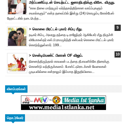
அர்ப்பணிப்புடன் செயற்பட்ட ஜனாதிபதிக்கு விசேட விருது.
"கால நிலை மாற்றமும் வர்த்தகத்திற்கான வாய்ப்புகளும்
சவால்களும்" என்ற தலைப்பில் இன்று (24) கொழும்பு கோல்பேஸ்
ஹோட்டலில் நடைபெற்ற...
> கொலை மிரட்டல் புகார் சிம்பு மீது.
நடிகர் சிம்பு, அவரது தந்தை டி.ராஜேந்தர் ஆகியோர் மீது திருச்சி
வியோகஸ்தர் எஸ்.பி.ராமமூர்த்தி என்பவர் கொலை மிரட்டல் புகார்
கொடுத்துள்ளார். 199...
> சென்டிமெண்ட் பிளான் OF விஜய்.
நினைத்திருந்தால் காவலன் படத்தை தீபாவளிக்கே திரைக்கு
கொண்டு வந்திருக்கலாம். போஸ்ட்புரொட‌க்சன் வேலைகள்
முடியவில்லை என்றாலும் இம்மாத இறுதியிலாவ...
விளம்பரங்கள்
தொடர்வோர்