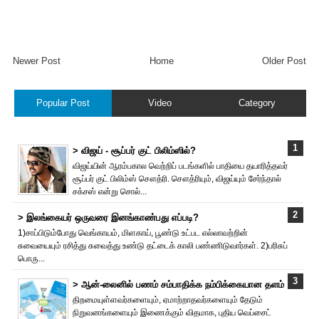
Newer Post
Home
Older Post
Popular Post
Video
Category
> விஜய் - சூப்பர் குட் பிலிம்ஸில்?
விஜய்யின் ஆரம்பகால வெற்றிப் படங்களில் பாதியை தயா‌ரித்தவர்
சூப்பர் குட் பிலிம்ஸ் சௌத்‌ரி. சௌத்‌ரியும், விஜய்யும் சேர்ந்தால்
சக்சஸ் என்று சொல்...
> இலங்கையர் ஒருவரை இனங்காண்பது எப்படி?
1)சாப்பிடும்போது வெங்காயம், மிளகாய், பூண்டு உட்பட எல்லாவற்றின்
சுவையையும் ரசித்து சுவைத்து உண்டு தட்டைக் காலி பண்ணிடுவார்கள். 2)பரிசுப்
பொரு...
> ஆன்-லைனில் பணம் சம்பாதிக்க நம்பிக்கையான தளம்
திறமையுள்ளவர்களையும், ஏமாற்றாதவர்களையும் தேடும்
நிறுவனங்களையும் இணைக்கும் விதமாக, புதிய வெப்சைட்