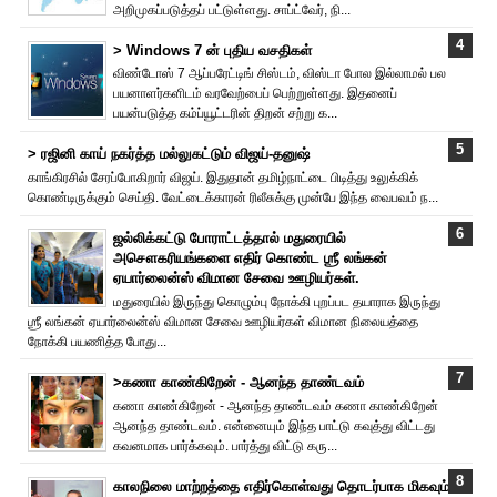
அறிமுகப்படுத்தப் பட்டுள்ளது. சாப்ட்வேர், நி...
> Windows 7 ன் புதிய வசதிகள்
விண்டோஸ் 7 ஆப்பரேட்டிங் சிஸ்டம், விஸ்டா போல இல்லாமல் பல
பயனாளர்களிடம் வரவேற்பைப் பெற்றுள்ளது. இதனைப்
பயன்படுத்த கம்ப்யூட்டரின் திறன் சற்று க...
> ரஜினி காய் நகர்த்த மல்லுகட்டும் விஜய்-தனுஷ்
காங்கிரசில் சேரப்போகிறார் விஜய். இதுதான் தமிழ்நாட்டை பிடித்து உலுக்கிக்
கொண்டிருக்கும் செய்தி. வேட்டைக்காரன் ரிலீசுக்கு முன்பே இந்த வைபவம் ந...
ஜல்லிக்கட்டு போராட்டத்தால் மதுரையில்
அசௌகரியங்களை எதிர் கொண்ட ஶ்ரீ லங்கன்
ஏயார்லைன்ஸ் விமான சேவை ஊழியர்கள்.
மதுரையில் இருந்து கொழும்பு நோக்கி புறப்பட தயாராக இருந்து
ஶ்ரீ லங்கன் ஏயார்லைன்ஸ் விமான சேவை ஊழியர்கள் விமான நிலையத்தை
நோக்கி பயணித்த போது...
>கணா காண்கிறேன் - ஆனந்த தாண்டவம்
கணா காண்கிறேன் - ஆனந்த தாண்டவம் கணா காண்கிறேன்
ஆனந்த தாண்டவம். என்னையும் இந்த பாட்டு கவுத்து விட்டது
கவனமாக பார்க்கவும். பார்த்து விட்டு கரு...
காலநிலை மாற்றத்தை எதிர்கொள்வது தொடர்பாக மிகவும்