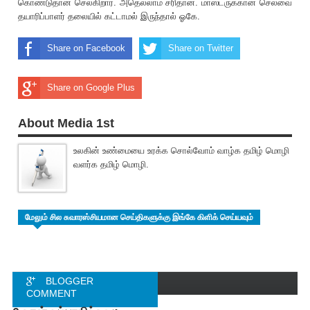
கொண்டுதான் செல்கிறார். அதெல்லாம் சரிதான். மாஸ்டருக்கான செலவை
தயாரிப்பாளர் தலையில் கட்டாமல் இருந்தால் ஓகே.
Share on Facebook
Share on Twitter
Share on Google Plus
About Media 1st
உலகின் உண்மையை உரக்க சொல்வோம் வாழ்க தமிழ் மொழி
வளர்க தமிழ் மொழி.
மேலும் சில சுவாரஸ்சியமான செய்திகளுக்கு இங்கே கிளிக் செய்யவும்
BLOGGER
COMMENT