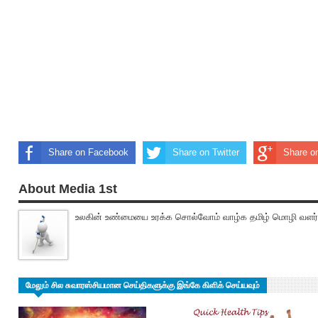
Share on Facebook
Share on Twitter
Share o
About Media 1st
உலகின் உண்மையை உரக்க சொல்வோம் வாழ்க தமிழ் மொழி வளர்
மேலும் சில சுவாரஸ்சியமான செய்திகளுக்கு இங்கே கிளிக் செய்யவும்