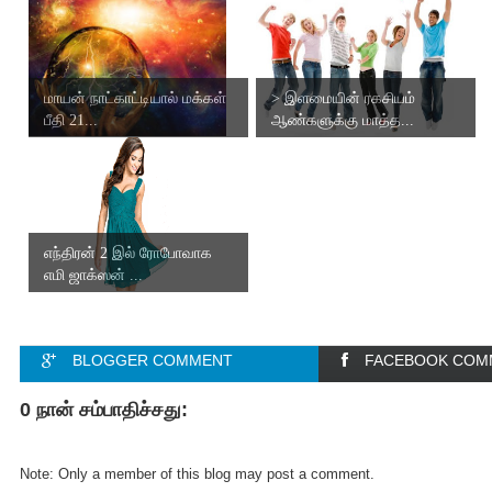
மாயன் நாட்காட்டியால் மக்கள்
> இளமையின் ரகசியம்
பீதி 21...
ஆண்களுக்கு மாத்த...
எந்திரன் 2 இல் ரோபோவாக
எமி ஜாக்ஸன் ...
BLOGGER COMMENT
FACEBOOK COM
0 நான் சம்பாதிச்சது:
Note: Only a member of this blog may post a comment.