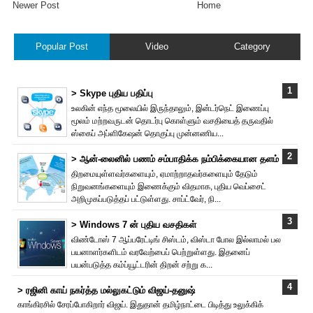
Newer Post
Home
Popular Post
Video
Category
> Skype புதிய பதிப்பு
உலகின் எந்த மூலையில் இருந்தாலும், இன்டர்நெட் இணைப்பு
மூலம் மற்றவருடன் தொடர்பு கொள்ளும் வசதியைத் தருவதில்
ஸ்கைப் அப்ளிகேஷன் தொகுப்பு முன்னணிய...
> ஆன்-லைனில் பணம் சம்பாதிக்க நம்பிக்கையான தளம்
திறமையுள்ளவர்களையும், ஏமாற்றாதவர்களையும் தேடும்
நிறுவனங்களையும் இணைக்கும் விதமாக, புதிய வெப்சைட்
அறிமுகப்படுத்தப் பட்டுள்ளது. சாப்ட்வேர், நி...
> Windows 7 ன் புதிய வசதிகள்
விண்டோஸ் 7 ஆப்பரேட்டிங் சிஸ்டம், விஸ்டா போல இல்லாமல் பல
பயனாளர்களிடம் வரவேற்பைப் பெற்றுள்ளது. இதனைப்
பயன்படுத்த கம்ப்யூட்டரின் திறன் சற்று க...
> ரஜினி காய் நகர்த்த மல்லுகட்டும் விஜய்-தனுஷ்
காங்கிரசில் சேரப்போகிறார் விஜய். இதுதான் தமிழ்நாட்டை பிடித்து உலுக்கிக்