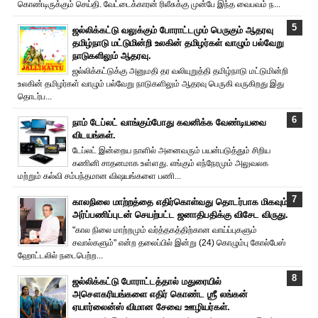
கொண்டிருக்கும் செய்தி. வேட்டைக்காரன் ரிலீசுக்கு முன்பே இந்த வைபவம் ந...
ஜல்லிக்கட்டு வலுக்கும் போராட்டமும் பெருகும் ஆதரவு
தமிழ்நாடு மட்டுமின்றி உலகின் தமிழர்கள் வாழும் பல்வேறு
நாடுகளிலும் ஆதரவு.
ஜல்லிக்கட்டுக்கு அனுமதி தர வலியுறுத்தி தமிழ்நாடு மட்டுமின்றி
உலகின் தமிழர்கள் வாழும் பல்வேறு நாடுகளிலும் ஆதரவு பெருகி வருகிறது இது
தொடர்ப...
நாம் டேப்லட் வாங்கும்போது கவனிக்க வேண்டியவை
விடயங்கள்.
டேப்லட் இன்றைய நாளில் அனைவரும் பயன்படுத்தும் சிறிய
கணினி சாதனமாக உள்ளது. எங்கும் எந்நேரமும் அலுவலக
மற்றும் கல்வி சம்பந்தமான விஷயங்களை பணி...
காலநிலை மாற்றத்தை எதிர்கொள்வது தொடர்பாக மிகவும்
அர்ப்பணிப்புடன் செயற்பட்ட ஜனாதிபதிக்கு விசேட விருது.
"கால நிலை மாற்றமும் வர்த்தகத்திற்கான வாய்ப்புகளும்
சவால்களும்" என்ற தலைப்பில் இன்று (24) கொழும்பு கோல்பேஸ்
ஹோட்டலில் நடைபெற்ற...
ஜல்லிக்கட்டு போராட்டத்தால் மதுரையில்
அசௌகரியங்களை எதிர் கொண்ட ஶ்ரீ லங்கன்
ஏயார்லைன்ஸ் விமான சேவை ஊழியர்கள்.