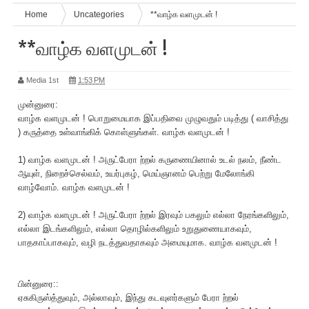
Home
Uncategories
**வாழ்க வளமுடன் !
**வாழ்க வளமுடன் !
Media 1st
1:53 PM
முன்னுரை:
வாழ்க வளமுடன் ! பொறுமையாக இப்பதிவை முழுவதும் படித்து ( வாசித்து
) கருத்தை உள்வாங்கிக் கொள்ளுங்கள். வாழ்க வளமுடன் !
1) வாழ்க வளமுடன் ! அருட்பேரா ற்றல் கருணையினால் உடல் நலம், நீண்ட
ஆயுள், நிறைச்செல்வம், உயர்புகழ், மெய்ஞானம் பெற்று மேலோங்கி
வாழ்வோம். வாழ்க வளமுடன் !
2) வாழ்க வளமுடன் ! அருட்பேரா ற்றல் இரவும் பகலும் எல்லா நேரங்களிலும்,
எல்லா இடங்களிலும், எல்லா தொழில்களிலும் உறுதுணையாகவும்,
பாதகாப்பாகவும், வழி நடத்துவதாகவும் அமையுமாக. வாழ்க வளமுடன் !
பின்னுரை::
ஏசுகிருஸ்த்துவும், அல்லாவும், இந்து கடவுளர்களும் பேரா ற்றல்