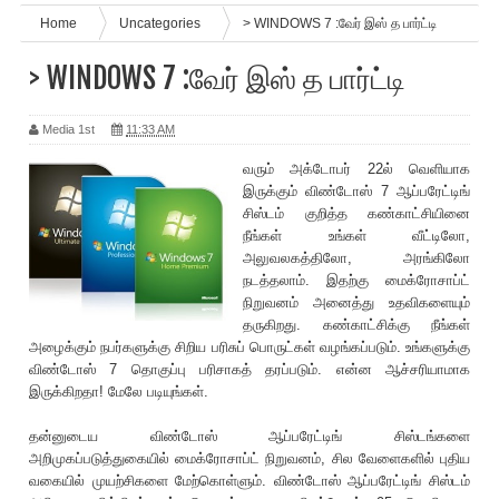
Home
Uncategories
> WINDOWS 7 :வேர் இஸ் த பார்ட்டி
> WINDOWS 7 :வேர் இஸ் த பார்ட்டி
Media 1st
11:33 AM
வரும் அக்டோபர் 22ல் வெளியாக
இருக்கும் விண்டோஸ் 7 ஆப்பரேட்டிங்
சிஸ்டம் குறித்த கண்காட்சியினை
நீங்கள் உங்கள் வீட்டிலோ,
அலுவலகத்திலோ, அரங்கிலோ
நடத்தலாம். இதற்கு மைக்ரோசாப்ட்
நிறுவனம் அனைத்து உதவிகளையும்
தருகிறது. கண்காட்சிக்கு நீங்கள்
அழைக்கும் நபர்களுக்கு சிறிய பரிசுப் பொருட்கள் வழங்கப்படும். உங்களுக்கு
விண்டோஸ் 7 தொகுப்பு பரிசாகத் தரப்படும். என்ன ஆச்சரியாமாக
இருக்கிறதா! மேலே படியுங்கள்.
தன்னுடைய விண்டோஸ் ஆப்பரேட்டிங் சிஸ்டங்களை
அறிமுகப்படுத்துகையில் மைக்ரோசாப்ட் நிறுவனம், சில வேளைகளில் புதிய
வகையில் முயற்சிகளை மேற்கொள்ளும். விண்டோஸ் ஆப்பரேட்டிங் சிஸ்டம்