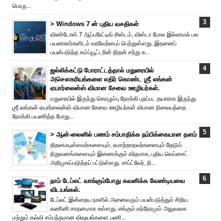
பொரு...
> Windows 7 ன் புதிய வசதிகள்
விண்டோஸ் 7 ஆப்பரேட்டிங் சிஸ்டம், விஸ்டா போல இல்லாமல் பல
பயனாளர்களிடம் வரவேற்பைப் பெற்றுள்ளது. இதனைப்
பயன்படுத்த கம்ப்யூட்டரின் திறன் சற்று க...
ஜல்லிக்கட்டு போராட்டத்தால் மதுரையில்
அசௌகரியங்களை எதிர் கொண்ட ஶ்ரீ லங்கன்
ஏயார்லைன்ஸ் விமான சேவை ஊழியர்கள்.
மதுரையில் இருந்து கொழும்பு நோக்கி புறப்பட தயாராக இருந்து
ஶ்ரீ லங்கன் ஏயார்லைன்ஸ் விமான சேவை ஊழியர்கள் விமான நிலையத்தை
நோக்கி பயணித்த போது...
> ஆன்-லைனில் பணம் சம்பாதிக்க நம்பிக்கையான தளம்
திறமையுள்ளவர்களையும், ஏமாற்றாதவர்களையும் தேடும்
நிறுவனங்களையும் இணைக்கும் விதமாக, புதிய வெப்சைட்
அறிமுகப்படுத்தப் பட்டுள்ளது. சாப்ட்வேர், நி...
நாம் டேப்லட் வாங்கும்போது கவனிக்க வேண்டியவை
விடயங்கள்.
டேப்லட் இன்றைய நாளில் அனைவரும் பயன்படுத்தும் சிறிய
கணினி சாதனமாக உள்ளது. எங்கும் எந்நேரமும் அலுவலக
மற்றும் கல்வி சம்பந்தமான விஷயங்களை பணி...