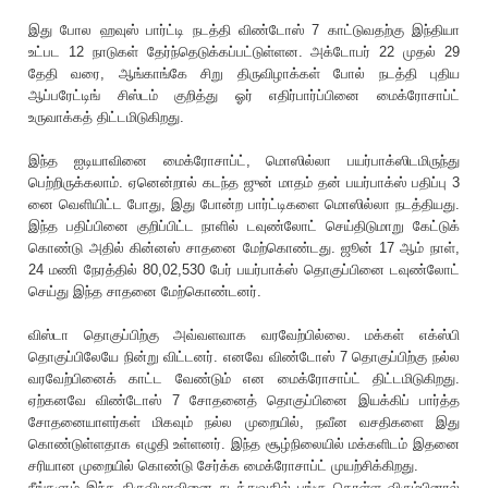
இது போல ஹவுஸ் பார்ட்டி நடத்தி விண்டோஸ் 7 காட்டுவதற்கு இந்தியா
உட்பட 12 நாடுகள் தேர்ந்தெடுக்கப்பட்டுள்ளன. அக்டோபர் 22 முதல் 29
தேதி வரை, ஆங்காங்கே சிறு திருவிழாக்கள் போல் நடத்தி புதிய
ஆப்பரேட்டிங் சிஸ்டம் குறித்து ஓர் எதிர்பார்ப்பினை மைக்ரோசாப்ட்
உருவாக்கத் திட்டமிடுகிறது.
இந்த ஐடியாவினை மைக்ரோசாப்ட், மொஸில்லா பயர்பாக்ஸிடமிருந்து
பெற்றிருக்கலாம். ஏனென்றால் கடந்த ஜுன் மாதம் தன் பயர்பாக்ஸ் பதிப்பு 3
னை வெளியிட்ட போது, இது போன்ற பார்ட்டிகளை மொஸில்லா நடத்தியது.
இந்த பதிப்பினை குறிப்பிட்ட நாளில் டவுண்லோட் செய்திடுமாறு கேட்டுக்
கொண்டு அதில் கின்னஸ் சாதனை மேற்கொண்டது. ஜூன் 17 ஆம் நாள்,
24 மணி நேரத்தில் 80,02,530 பேர் பயர்பாக்ஸ் தொகுப்பினை டவுண்லோட்
செய்து இந்த சாதனை மேற்கொண்டனர்.
விஸ்டா தொகுப்பிற்கு அவ்வளவாக வரவேற்பில்லை. மக்கள் எக்ஸ்பி
தொகுப்பிலேயே நின்று விட்டனர். எனவே விண்டோஸ் 7 தொகுப்பிற்கு நல்ல
வரவேற்பினைக் காட்ட வேண்டும் என மைக்ரோசாப்ட் திட்டமிடுகிறது.
ஏற்கனவே விண்டோஸ் 7 சோதனைத் தொகுப்பினை இயக்கிப் பார்த்த
சோதனையாளர்கள் மிகவும் நல்ல முறையில், நவீன வசதிகளை இது
கொண்டுள்ளதாக எழுதி உள்ளனர். இந்த சூழ்நிலையில் மக்களிடம் இதனை
சரியான முறையில் கொண்டு சேர்க்க மைக்ரோசாப்ட் முயற்சிக்கிறது.
நீங்களும் இந்த திருவிழாவினை நடத்துவதில் பங்கு கொள்ள விரும்பினால்