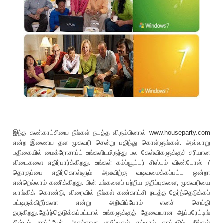
இந்த கண்காட்சியை நீங்கள் நடத்த விரும்பினால் www.houseparty.com
என்ற இணைய தள முகவரி சென்று பதிந்து கொள்ளுங்கள். அவ்வாறு
பதிகையில் மைக்ரோசாப்ட் உங்களிடமிருந்து பல கேள்விகளுக்குச் சரியான
விடைகளை எதிர்பார்க்கிறது. உங்கள் கம்ப்யூட்டர் சிஸ்டம் விண்டோஸ் 7
தொகுப்பை எதிர்கொள்ளும் அளவிற்கு வடிவமைக்கப்பட்ட ஒன்றா
என்றெல்லாம் கணிக்கிறது. பின் உங்களைப் பற்றிய குறிப்புகளை, முகவரியை
வாங்கிக் கொண்டு, விரைவில் நீங்கள் கண்காட்சி நடத்த தேர்ந்தெடுக்கப்
பட்டிருக்கிறீர்களா என்று அறிவிப்போம் எனச் செய்தி
தருகிறது.தேர்ந்தெடுக்கப்பட்டால் உங்களுக்குத் தேவையான ஆப்பரேட்டிங்
சிஸ்டம் சாப்ட்வேர், அதற்கான குறிப்புகள் எல்லாம் தரப்படும். நீங்கள்