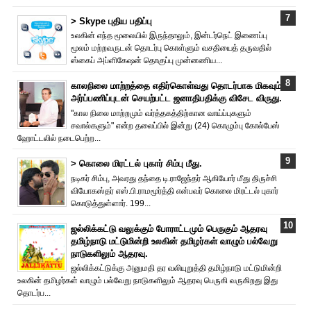
> Skype புதிய பதிப்பு
உலகின் எந்த மூலையில் இருந்தாலும், இன்டர்நெட் இணைப்பு
மூலம் மற்றவருடன் தொடர்பு கொள்ளும் வசதியைத் தருவதில்
ஸ்கைப் அப்ளிகேஷன் தொகுப்பு முன்னணிய...
காலநிலை மாற்றத்தை எதிர்கொள்வது தொடர்பாக மிகவும்
அர்ப்பணிப்புடன் செயற்பட்ட ஜனாதிபதிக்கு விசேட விருது.
"கால நிலை மாற்றமும் வர்த்தகத்திற்கான வாய்ப்புகளும்
சவால்களும்" என்ற தலைப்பில் இன்று (24) கொழும்பு கோல்பேஸ்
ஹோட்டலில் நடைபெற்ற...
> கொலை மிரட்டல் புகார் சிம்பு மீது.
நடிகர் சிம்பு, அவரது தந்தை டி.ராஜேந்தர் ஆகியோர் மீது திருச்சி
வியோகஸ்தர் எஸ்.பி.ராமமூர்த்தி என்பவர் கொலை மிரட்டல் புகார்
கொடுத்துள்ளார். 199...
ஜல்லிக்கட்டு வலுக்கும் போராட்டமும் பெருகும் ஆதரவு
தமிழ்நாடு மட்டுமின்றி உலகின் தமிழர்கள் வாழும் பல்வேறு
நாடுகளிலும் ஆதரவு.
ஜல்லிக்கட்டுக்கு அனுமதி தர வலியுறுத்தி தமிழ்நாடு மட்டுமின்றி
உலகின் தமிழர்கள் வாழும் பல்வேறு நாடுகளிலும் ஆதரவு பெருகி வருகிறது இது
தொடர்ப...