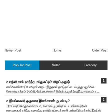
Newer Post
Home
Older Post
Popular Post
Video
Category
> ரஜினி காய் நகர்த்த மல்லுகட்டும் விஜய்-தனுஷ்
காங்கிரசில் சேரப்போகிறார் விஜய். இதுதான் தமிழ்நாட்டை பிடித்து உலுக்கிக்
கொண்டிருக்கும் செய்தி. வேட்டைக்காரன் ரிலீசுக்கு முன்பே இந்த வைபவம் ந...
> இலங்கையர் ஒருவரை இனங்காண்பது எப்படி?
1)சாப்பிடும்போது வெங்காயம், மிளகாய், பூண்டு உட்பட எல்லாவற்றின்
சுவையையும் ரசித்து சுவைத்து உண்டு தட்டைக் காலி பண்ணிடுவார்கள். 2)பரிசுப்