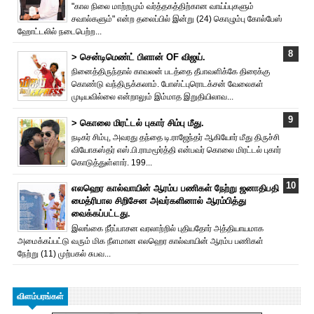
"கால நிலை மாற்றமும் வர்த்தகத்திற்கான வாய்ப்புகளும்
சவால்களும்" என்ற தலைப்பில் இன்று (24) கொழும்பு கோல்பேஸ்
ஹோட்டலில் நடைபெற்ற...
> சென்டிமெண்ட் பிளான் OF விஜய்.
நினைத்திருந்தால் காவலன் படத்தை தீபாவளிக்கே திரைக்கு
கொண்டு வந்திருக்கலாம். போஸ்ட்புரொட‌க்சன் வேலைகள்
முடியவில்லை என்றாலும் இம்மாத இறுதியிலாவ...
> கொலை மிரட்டல் புகார் சிம்பு மீது.
நடிகர் சிம்பு, அவரது தந்தை டி.ராஜேந்தர் ஆகியோர் மீது திருச்சி
வியோகஸ்தர் எஸ்.பி.ராமமூர்த்தி என்பவர் கொலை மிரட்டல் புகார்
கொடுத்துள்ளார். 199...
எலஹெர கால்வாயின் ஆரம்ப பணிகள் நேற்று ஜனாதிபதி
மைத்ரிபால சிறிசேன அவர்களினால் ஆரம்பித்து
வைக்கப்பட்டது.
இலங்கை நீர்ப்பாசன வரலாற்றில் புதியதோர் அத்தியாயமாக
அமைக்கப்பட்டு வரும் மிக நீளமான எலஹெர கால்வாயின் ஆரம்ப பணிகள்
நேற்று (11) முற்பகல் சுபவ...
விளம்பரங்கள்