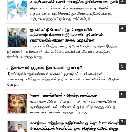
> ஆன்-லைனில் பணம் சம்பாதிக்க நம்பிக்கையான தளம்
திறமையுள்ளவர்களையும், ஏமாற்றாதவர்களையும் தேடும்
நிறுவனங்களையும் இணைக்கும் விதமாக, புதிய வெப்சைட்
அறிமுகப்படுத்தப் பட்டுள்ளது. சாப்ட்வேர், நி...
ஜல்லிக்கட்டு போராட்டத்தால் மதுரையில்
அசௌகரியங்களை எதிர் கொண்ட ஶ்ரீ லங்கன்
ஏயார்லைன்ஸ் விமான சேவை ஊழியர்கள்.
மதுரையில் இருந்து கொழும்பு நோக்கி புறப்பட தயாராக இருந்து
ஶ்ரீ லங்கன் ஏயார்லைன்ஸ் விமான சேவை ஊழியர்கள் விமான நிலையத்தை
நோக்கி பயணித்த போது...
> இலங்கையர் ஒருவரை இனங்காண்பது எப்படி?
1)சாப்பிடும்போது வெங்காயம், மிளகாய், பூண்டு உட்பட எல்லாவற்றின்
சுவையையும் ரசித்து சுவைத்து உண்டு தட்டைக் காலி பண்ணிடுவார்கள். 2)பரிசுப்
பொரு...
>கணா காண்கிறேன் - ஆனந்த தாண்டவம்
கணா காண்கிறேன் - ஆனந்த தாண்டவம் கணா காண்கிறேன்
ஆனந்த தாண்டவம். என்னையும் இந்த பாட்டு கவுத்து விட்டது
கவனமாக பார்க்கவும். பார்த்து விட்டு கரு...
காலநிலை மாற்றத்தை எதிர்கொள்வது தொடர்பாக மிகவும்
அர்ப்பணிப்புடன் செயற்பட்ட ஜனாதிபதிக்கு விசேட விருது.