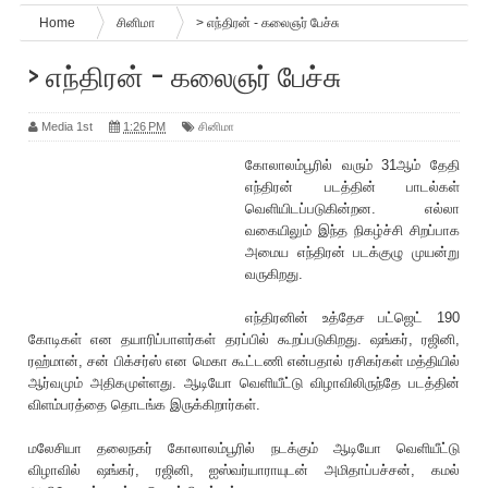
Home
சினிமா
> எந்திரன் - கலைஞர் பேச்சு
> எந்திரன் - கலைஞர் பேச்சு
Media 1st
1:26 PM
சினிமா
கோலாலம்பூ‌ரில் வரும் 31ஆம் தேதி
எந்திரன் படத்தின் பாடல்கள்
வெளியிடப்படுகின்றன. எல்லா
வகையிலும் இந்த நிகழ்ச்சி சிறப்பாக
அமைய எந்திரன் படக்குழு முயன்று
வருகிறது.
எந்திரனின் உத்தேச பட்ஜெட் 190
கோடிகள் என தயா‌ரிப்பாளர்கள் தரப்பில் கூறப்படுகிறது. ஷங்கர், ர‌ஜினி,
ரஹ்மான், சன் பிக்சர்ஸ் என மெகா கூட்டணி என்பதால் ரசிகர்கள் மத்தியில்
ஆர்வமும் அதிகமுள்ளது. ஆடியோ வெளியீட்டு விழாவிலிருந்தே படத்தின்
விளம்பரத்தை தொடங்க இருக்கிறார்கள்.
மலேசியா தலைநகர் கோலாலம்பூ‌ரில் நடக்கும் ஆடியோ வெளியீட்டு
விழாவில் ஷங்கர், ர‌ஜினி, ஐஸ்வர்யாராயுடன் அமிதாப்பச்சன், கமல்