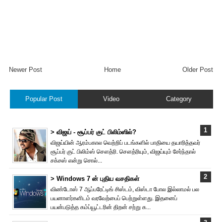
Newer Post
Home
Older Post
Popular Post
Video
Category
> விஜய் - சூப்பர் குட் பிலிம்ஸில்?
விஜய்யின் ஆரம்பகால வெற்றிப் படங்களில் பாதியை தயா‌ரித்தவர்
சூப்பர் குட் பிலிம்ஸ் சௌத்‌ரி. சௌத்‌ரியும், விஜய்யும் சேர்ந்தால்
சக்சஸ் என்று சொல்...
> Windows 7 ன் புதிய வசதிகள்
விண்டோஸ் 7 ஆப்பரேட்டிங் சிஸ்டம், விஸ்டா போல இல்லாமல் பல
பயனாளர்களிடம் வரவேற்பைப் பெற்றுள்ளது. இதனைப்
பயன்படுத்த கம்ப்யூட்டரின் திறன் சற்று க...