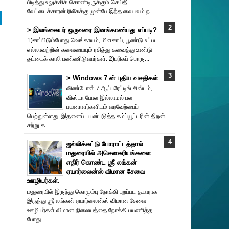
பிடித்து உலுக்கிக் கொண்டிருக்கும் செய்தி.
வேட்டைக்காரன் ரிலீசுக்கு முன்பே இந்த வைபவம் ந...
> இலங்கையர் ஒருவரை இனங்காண்பது எப்படி?
1)சாப்பிடும்போது வெங்காயம், மிளகாய், பூண்டு உட்பட
எல்லாவற்றின் சுவையையும் ரசித்து சுவைத்து உண்டு
தட்டைக் காலி பண்ணிடுவார்கள். 2)பரிசுப் பொரு...
> Windows 7 ன் புதிய வசதிகள்
விண்டோஸ் 7 ஆப்பரேட்டிங் சிஸ்டம்,
விஸ்டா போல இல்லாமல் பல
பயனாளர்களிடம் வரவேற்பைப்
பெற்றுள்ளது. இதனைப் பயன்படுத்த கம்ப்யூட்டரின் திறன்
சற்று க...
ஜல்லிக்கட்டு போராட்டத்தால்
மதுரையில் அசௌகரியங்களை
எதிர் கொண்ட ஶ்ரீ லங்கன்
ஏயார்லைன்ஸ் விமான சேவை
ஊழியர்கள்.
மதுரையில் இருந்து கொழும்பு நோக்கி புறப்பட தயாராக
இருந்து ஶ்ரீ லங்கன் ஏயார்லைன்ஸ் விமான சேவை
ஊழியர்கள் விமான நிலையத்தை நோக்கி பயணித்த
போது...