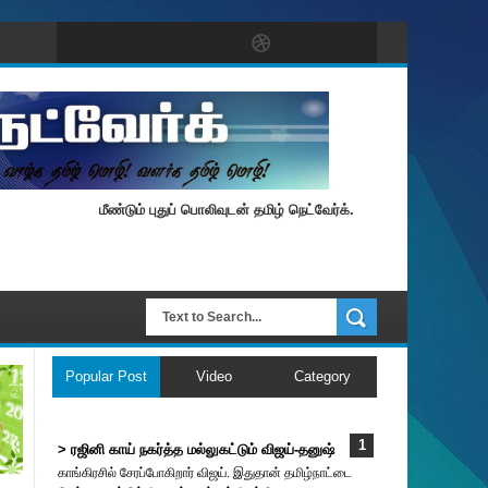
மீண்டும் புதுப் பொலிவுடன் தமிழ் நெட்வேர்க்.
Popular Post
Video
Category
> ரஜினி காய் நகர்த்த மல்லுகட்டும் விஜய்-தனுஷ்
காங்கிரசில் சேரப்போகிறார் விஜய். இதுதான் தமிழ்நாட்டை