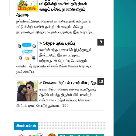
மட்டுமின்றி உலகின் தமிழர்கள்
வாழும் பல்வேறு நாடுகளிலும்
ஆதரவு.
ஜல்லிக்கட்டுக்கு அனுமதி தர வலியுறுத்தி தமிழ்நாடு
மட்டுமின்றி உலகின் தமிழர்கள் வாழும் பல்வேறு
நாடுகளிலும் ஆதரவு பெருகி வருகிறது இது தொடர்ப...
> Skype புதிய பதிப்பு
உலகின் எந்த மூலையில் இருந்தாலும்,
இன்டர்நெட் இணைப்பு மூலம்
மற்றவருடன் தொடர்பு கொள்ளும்
வசதியைத் தருவதில் ஸ்கைப் அப்ளிகேஷன் தொகுப்பு
முன்னணிய...
> கொலை மிரட்டல் புகார் சிம்பு மீது.
நடிகர் சிம்பு, அவரது தந்தை டி.ராஜேந்தர்
ஆகியோர் மீது திருச்சி வியோகஸ்தர்
எஸ்.பி.ராமமூர்த்தி என்பவர் கொலை
மிரட்டல் புகார் கொடுத்துள்ளார். 199...
விளம்பரங்கள்