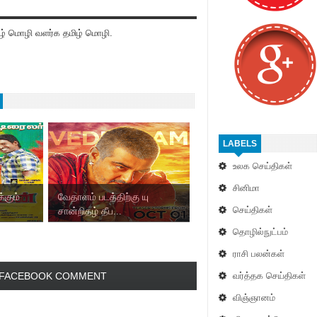
் மொழி வளர்க தமிழ் மொழி.
LABELS
உலக செய்திகள்
சினிமா
்கும்
வேதாளம் படத்திற்கு யு
செய்திகள்
சான்றிதழ் தீப...
தொழில்நுட்பம்
ராசி பலன்கள்
வர்த்தக செய்திகள்
FACEBOOK COMMENT
விஞ்ஞானம்