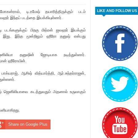
LIKE AND FOLLOW US
ோகன்ராவ், டி.ரமேஷ் தயா‌ரித்திருக்கும் படம்
 ஜவஹர் இந்தப் படத்தை இயக்கியுள்ளார்.
டி படங்களுக்குப் பிறகு மித்ரன் ஜவஹர் இயக்கும்
ம் இது. இந்த மூன்றிலும் ஹீரோ தனுஷ் என்பது
னிலியா தனுஷின் ஜோடியாக நடித்துள்ளார்.
்தான் ஹீரோயின்.
ரா‌‌‌ஜ், ஆசிஷ் வித்யார்த்தி, ஆர்.சுந்தர்ராஜன்,
துள்ளனர்.
் ஜெனிலியாவை கடத்துவதும் அதனால் உருவாகும்
வெளியாகிறது.
Share on Google Plus