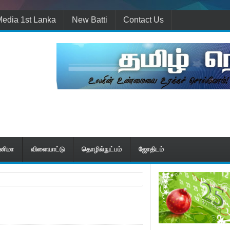
edia 1st Lanka
New Batti
Contact Us
ினிமா
விளையாட்டு
தொழில்நுட்பம்
ஜோதிடம்