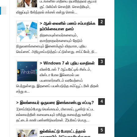
படங்களில் பாதியை தயா‌ரித்தவர் சூப்பர்
குட் பிலிம்ஸ் சௌத்‌ரி. சௌத்‌ரியும்,
விஜய்யும் சேர்ந்தால் சக்சஸ் என்று சொல்...
> ஆன்-லைனில் பணம் சம்பாதிக்க
நம்பிக்கையான தளம்
திறமையுள்ளவர்களையும்,
ஏமாற்றாதவர்களையும் தேடும்
நிறுவனங்களையும் இணைக்கும் விதமாக, புதிய
வெப்சைட் அறிமுகப்படுத்தப் பட்டுள்ளது. சாப்ட்வேர், நி...
> Windows 7 ன் புதிய வசதிகள்
விண்டோஸ் 7 ஆப்பரேட்டிங் சிஸ்டம்,
விஸ்டா போல இல்லாமல் பல
பயனாளர்களிடம் வரவேற்பைப்
பெற்றுள்ளது. இதனைப் பயன்படுத்த கம்ப்யூட்டரின் திறன்
சற்று க...
> இலங்கையர் ஒருவரை இனங்காண்பது எப்படி?
1)சாப்பிடும்போது வெங்காயம், மிளகாய், பூண்டு உட்பட
எல்லாவற்றின் சுவையையும் ரசித்து சுவைத்து உண்டு
தட்டைக் காலி பண்ணிடுவார்கள். 2)பரிசுப் பொரு...
ஜல்லிக்கட்டு போராட்டத்தால்
மதுரையில் அசௌகரியங்களை