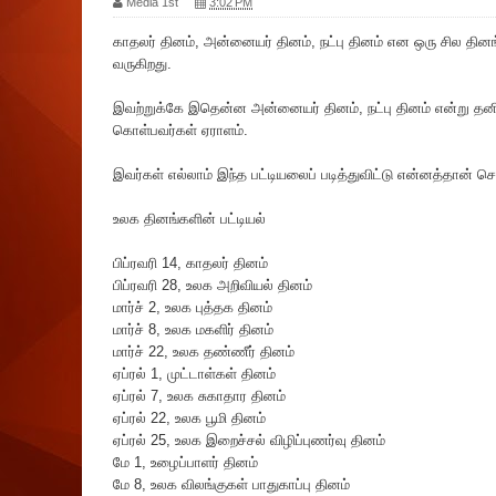
Media 1st
3:02 PM
காதலர் தினம், அன்னையர் தினம், நட்பு தினம் என ஒரு சில தின
வருகிறது.
இவற்றுக்கே இதென்ன அன்னையர் தினம், நட்பு தினம் என்று தனி
கொள்பவர்கள் ஏராளம்.
இவர்கள் எல்லாம் இந்த பட்டியலைப் படித்துவிட்டு என்னத்தான்
உலக தினங்களின் பட்டியல்
பிப்ரவரி 14, காதலர் தினம்
‌பி‌ப்ரவ‌ரி 28, உலக அ‌றி‌விய‌ல் ‌தின‌ம்
மார்ச் 2, உலக புத்தக தினம்
மார்ச் 8, உலக மகளிர் தினம்
மார்ச் 22, உலக தண்ணீர் தினம்
ஏப்ரல் 1, முட்டாள்கள் தினம்
ஏப்ரல் 7, உலக சுகாதார தினம்
ஏப்ரல் 22, உலக பூமி தினம்
ஏப்ரல் 25, உலக இறைச்சல் விழிப்புணர்வு தினம்
மே 1, உழைப்பாளர் தினம்
மே 8, உலக விலங்குகள் பாதுகாப்பு தினம்