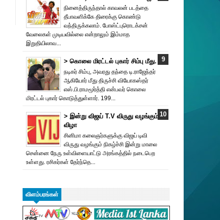
நினைத்திருந்தால் காவலன் படத்தை
தீபாவளிக்கே திரைக்கு கொண்டு
வந்திருக்கலாம். போஸ்ட்புரொட‌க்சன்
வேலைகள் முடியவில்லை என்றாலும் இம்மாத
இறுதியிலாவ...
> கொலை மிரட்டல் புகார் சிம்பு மீது.
நடிகர் சிம்பு, அவரது தந்தை டி.ராஜேந்தர்
ஆகியோர் மீது திருச்சி வியோகஸ்தர்
எஸ்.பி.ராமமூர்த்தி என்பவர் கொலை
மிரட்டல் புகார் கொடுத்துள்ளார். 199...
> இன்று விஜய் T.V விருது வ‌ழங்கு‌ம்
விழா
சினிமா கலைஞர்களுக்கு விஜய் டிவி
விருது வழங்கும் நிகழ்ச்சி இன்று மாலை
சென்னை நேரு உள்விளையாட்டு அரங்கத்தில் நடைபெற
உள்ளது. ரசிகர்கள் தேர்ந்தெ...
விளம்பரங்கள்