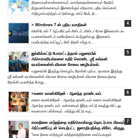
திறமையுள்ளவர்களையும், ஏமாற்றாதவர்களையும் தேடும்
நிறுவனங்களையும் இணைக்கும் விதமாக, புதிய வெப்சைட்
அறிமுகப்படுத்தப் பட்டுள்ளது. சாப்ட்வேர், நி...
> Windows 7 ன் புதிய வசதிகள்
விண்டோஸ் 7 ஆப்பரேட்டிங் சிஸ்டம், விஸ்டா போல இல்லாமல் பல
பயனாளர்களிடம் வரவேற்பைப் பெற்றுள்ளது. இதனைப்
பயன்படுத்த கம்ப்யூட்டரின் திறன் சற்று க...
ஜல்லிக்கட்டு போராட்டத்தால் மதுரையில்
அசௌகரியங்களை எதிர் கொண்ட ஶ்ரீ லங்கன்
ஏயார்லைன்ஸ் விமான சேவை ஊழியர்கள்.
மதுரையில் இருந்து கொழும்பு நோக்கி புறப்பட தயாராக இருந்து
ஶ்ரீ லங்கன் ஏயார்லைன்ஸ் விமான சேவை ஊழியர்கள் விமான நிலையத்தை
நோக்கி பயணித்த போது...
>கணா காண்கிறேன் - ஆனந்த தாண்டவம்
கணா காண்கிறேன் - ஆனந்த தாண்டவம் கணா காண்கிறேன்
ஆனந்த தாண்டவம். என்னையும் இந்த பாட்டு கவுத்து விட்டது
கவனமாக பார்க்கவும். பார்த்து விட்டு கரு...
காலநிலை மாற்றத்தை எதிர்கொள்வது தொடர்பாக மிகவும்
அர்ப்பணிப்புடன் செயற்பட்ட ஜனாதிபதிக்கு விசேட விருது.
"கால நிலை மாற்றமும் வர்த்தகத்திற்கான வாய்ப்புகளும்