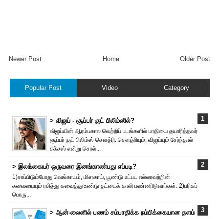
Newer Post
Home
Older Post
Popular Post
Video
Category
> விஜய் - சூப்பர் குட் பிலிம்ஸில்?
விஜய்யின் ஆரம்பகால வெற்றிப் படங்களில் பாதியை தயா‌ரித்தவர்
சூப்பர் குட் பிலிம்ஸ் சௌத்‌ரி. சௌத்‌ரியும், விஜய்யும் சேர்ந்தால்
சக்சஸ் என்று சொல்...
> இலங்கையர் ஒருவரை இனங்காண்பது எப்படி?
1)சாப்பிடும்போது வெங்காயம், மிளகாய், பூண்டு உட்பட எல்லாவற்றின்
சுவையையும் ரசித்து சுவைத்து உண்டு தட்டைக் காலி பண்ணிடுவார்கள். 2)பரிசுப்
பொரு...
> ஆன்-லைனில் பணம் சம்பாதிக்க நம்பிக்கையான தளம்