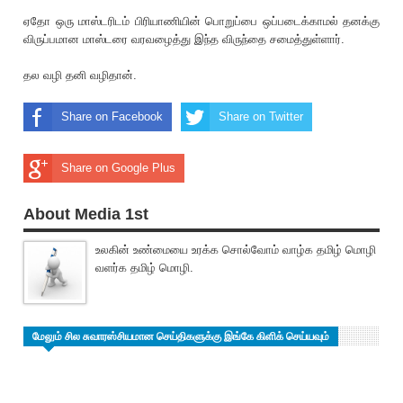
ஏதோ ஒரு மாஸ்ட‌ரிடம் பி‌ரியாணியின் பொறுப்பை ஒப்படைக்காமல் தனக்கு
விருப்பமான மாஸ்டரை வரவழைத்து இந்த விருந்தை சமைத்துள்ளார்.
தல வழி தனி வழிதான்.
Share on Facebook
Share on Twitter
Share on Google Plus
About Media 1st
உலகின் உண்மையை உரக்க சொல்வோம் வாழ்க தமிழ் மொழி
வளர்க தமிழ் மொழி.
மேலும் சில சுவாரஸ்சியமான செய்திகளுக்கு இங்கே கிளிக் செய்யவும்