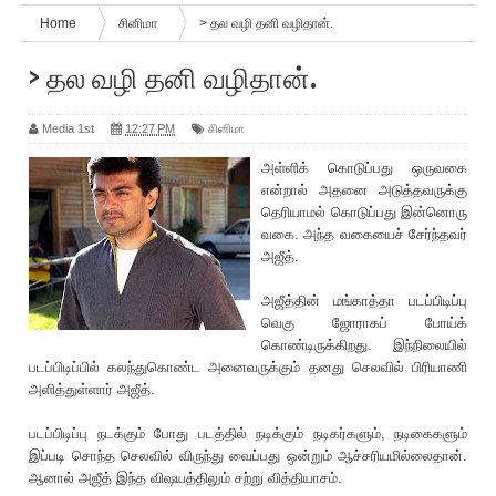
Home
சினிமா
> தல வழி தனி வழிதான்.
> தல வழி தனி வழிதான்.
Media 1st
12:27 PM
சினிமா
அள்ளி‌க் கொடுப்பது ஒருவகை
என்றால் அதனை அடுத்தவருக்கு
தெ‌ரியாமல் கொடுப்பது இன்னொரு
வகை. அந்த வகையைச் சேர்ந்தவர்
அ‌‌ஜீத்.
அ‌‌ஜீத்தின் மங்காத்தா படப்பிடிப்பு
வெகு ஜோராகப் போய்க்
கொண்டிருக்கிறது. இந்நிலையில்
படப்பிடிப்பில் கலந்துகொண்ட அனைவருக்கும் தனது செலவில் பி‌ரியாணி
அளித்துள்ளார் அ‌‌ஜீத்.
படப்பிடிப்பு நடக்கும் போது படத்தில் நடிக்கும் நடிகர்களும், நடிகைகளும்
இப்படி சொந்த செலவில் விருந்து வைப்பது ஒன்றும் ஆச்ச‌ரியமில்லைதான்.
ஆனால் அ‌‌ஜீத் இந்த விஷயத்திலும் சற்று வித்தியாசம்.