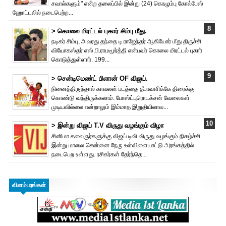
சவால்களும்" என்ற தலைப்பில் இன்று (24) கொழும்பு கோல்பேஸ்
ஹோட்டலில் நடைபெற்ற...
> கொலை மிரட்டல் புகார் சிம்பு மீது.
நடிகர் சிம்பு, அவரது தந்தை டி.ராஜேந்தர் ஆகியோர் மீது திருச்சி
வியோகஸ்தர் எஸ்.பி.ராமமூர்த்தி என்பவர் கொலை மிரட்டல் புகார்
கொடுத்துள்ளார். 199...
> சென்டிமெண்ட் பிளான் OF விஜய்.
நினைத்திருந்தால் காவலன் படத்தை தீபாவளிக்கே திரைக்கு
கொண்டு வந்திருக்கலாம். போஸ்ட்புரொட‌க்சன் வேலைகள்
முடியவில்லை என்றாலும் இம்மாத இறுதியிலாவ...
> இன்று விஜய் T.V விருது வ‌ழங்கு‌ம் விழா
சினிமா கலைஞர்களுக்கு விஜய் டிவி விருது வழங்கும் நிகழ்ச்சி
இன்று மாலை சென்னை நேரு உள்விளையாட்டு அரங்கத்தில்
நடைபெற உள்ளது. ரசிகர்கள் தேர்ந்தெ...
விளம்பரங்கள்