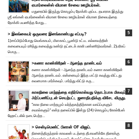
ஏயார்லைன்ஸ் விமான சேவை ஊழியர்கள்.
மதுரையில் இருந்து கொழும்பு நோக்கி புறப்பட தயாராக இருந்து
ஶ்ரீ லங்கன் ஏயார்லைன்ஸ் விமான சேவை ஊழியர்கள் விமான நிலையத்தை
நோக்கி பயணித்த போது...
> இலங்கையர் ஒருவரை இனங்காண்பது எப்படி?
1)சாப்பிடும்போது வெங்காயம், மிளகாய், பூண்டு உட்பட எல்லாவற்றின்
சுவையையும் ரசித்து சுவைத்து உண்டு தட்டைக் காலி பண்ணிடுவார்கள். 2)பரிசுப்
பொரு...
>கணா காண்கிறேன் - ஆனந்த தாண்டவம்
கணா காண்கிறேன் - ஆனந்த தாண்டவம் கணா காண்கிறேன்
ஆனந்த தாண்டவம். என்னையும் இந்த பாட்டு கவுத்து விட்டது
கவனமாக பார்க்கவும். பார்த்து விட்டு கரு...
காலநிலை மாற்றத்தை எதிர்கொள்வது தொடர்பாக மிகவும்
அர்ப்பணிப்புடன் செயற்பட்ட ஜனாதிபதிக்கு விசேட விருது.
"கால நிலை மாற்றமும் வர்த்தகத்திற்கான வாய்ப்புகளும்
சவால்களும்" என்ற தலைப்பில் இன்று (24) கொழும்பு கோல்பேஸ்
ஹோட்டலில் நடைபெற்ற...
> சென்டிமெண்ட் பிளான் OF விஜய்.
நினைத்திருந்தால் காவலன் படத்தை தீபாவளிக்கே திரைக்கு