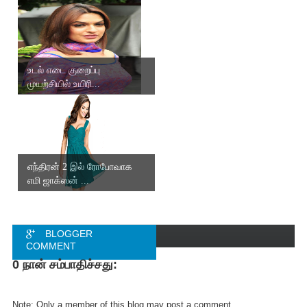
உடல் எடை குறைப்பு
முயற்சியில் உயிரி...
எந்திரன் 2 இல் ரோபோவாக
எமி ஜாக்ஸன் ...
BLOGGER
COMMENT
0 நான் சம்பாதிச்சது:
FACEBOOK
COMMENT
Note: Only a member of this blog may post a comment.