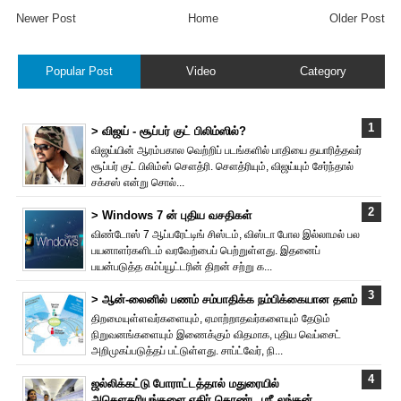
Newer Post
Home
Older Post
Popular Post
Video
Category
> விஜய் - சூப்பர் குட் பிலிம்ஸில்?
விஜய்யின் ஆரம்பகால வெற்றிப் படங்களில் பாதியை தயா‌ரித்தவர்
சூப்பர் குட் பிலிம்ஸ் சௌத்‌ரி. சௌத்‌ரியும், விஜய்யும் சேர்ந்தால்
சக்சஸ் என்று சொல்...
> Windows 7 ன் புதிய வசதிகள்
விண்டோஸ் 7 ஆப்பரேட்டிங் சிஸ்டம், விஸ்டா போல இல்லாமல் பல
பயனாளர்களிடம் வரவேற்பைப் பெற்றுள்ளது. இதனைப்
பயன்படுத்த கம்ப்யூட்டரின் திறன் சற்று க...
> ஆன்-லைனில் பணம் சம்பாதிக்க நம்பிக்கையான தளம்
திறமையுள்ளவர்களையும், ஏமாற்றாதவர்களையும் தேடும்
நிறுவனங்களையும் இணைக்கும் விதமாக, புதிய வெப்சைட்
அறிமுகப்படுத்தப் பட்டுள்ளது. சாப்ட்வேர், நி...
ஜல்லிக்கட்டு போராட்டத்தால் மதுரையில்
அசௌகரியங்களை எதிர் கொண்ட ஶ்ரீ லங்கன்