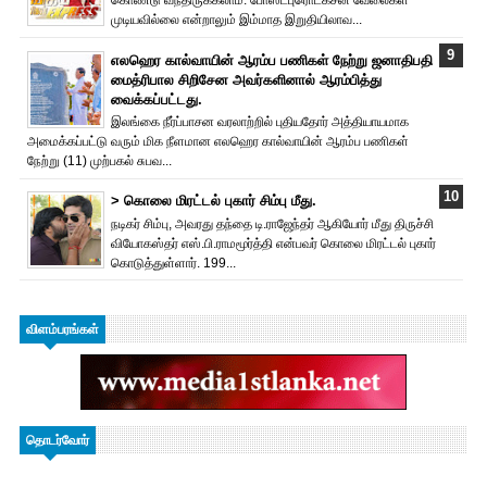
கொண்டு வந்திருக்கலாம். போஸ்ட்புரொட‌க்சன் வேலைகள்
முடியவில்லை என்றாலும் இம்மாத இறுதியிலாவ...
எலஹெர கால்வாயின் ஆரம்ப பணிகள் நேற்று ஜனாதிபதி
மைத்ரிபால சிறிசேன அவர்களினால் ஆரம்பித்து
வைக்கப்பட்டது.
இலங்கை நீர்ப்பாசன வரலாற்றில் புதியதோர் அத்தியாயமாக
அமைக்கப்பட்டு வரும் மிக நீளமான எலஹெர கால்வாயின் ஆரம்ப பணிகள்
நேற்று (11) முற்பகல் சுபவ...
> கொலை மிரட்டல் புகார் சிம்பு மீது.
நடிகர் சிம்பு, அவரது தந்தை டி.ராஜேந்தர் ஆகியோர் மீது திருச்சி
வியோகஸ்தர் எஸ்.பி.ராமமூர்த்தி என்பவர் கொலை மிரட்டல் புகார்
கொடுத்துள்ளார். 199...
விளம்பரங்கள்
தொடர்வோர்