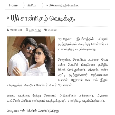
Home
சினிமா
> U/A சான்றிதழ் வெடிக்கு.
> U/A சான்றிதழ் வெடிக்கு.
Media 1st
12:17 PM
சினிமா
பிரபுதேவா இயக்கத்தில் விஷால்
நடித்திருக்கும் வெடிக்கு சென்சார் யு/
ஏ சான்றிதழ் வழங்கியுள்ளது.
தெலுங்கு சௌ‌ரியம் படத்தை வெடி
என்ற பெய‌ரில் பிரபுதேவா தமிழில்
‌ரீமேக் செய்துள்ளார். விஷால், சமீரா
ரெட்டி நடித்துள்ளனர். நேர்மையான
போலீஸ் அதிகா‌ரி வேடமாம் இதில்
விஷாலுக்கு. அவ‌ரின் கேரக்டர் பெயர் பிரபாகரன்.
இந்தப் படத்தை நேற்று சென்சார் அதிகா‌ரிகள் பார்த்தனர். ஆக்சன்
காட்சிகள் அதிகம் என்பதால் படத்துக்கு யு/ஏ சான்றிதழ் வழங்கியுள்ளனர்.
வெடியை சன் பிக்சர்ஸ் வெளியிடுகிறது.