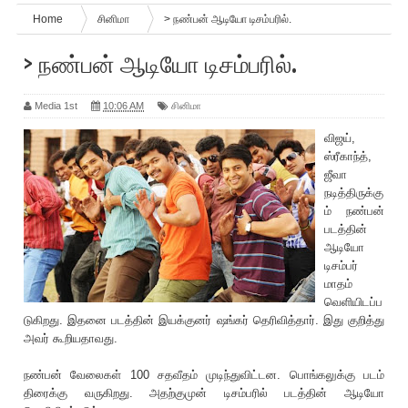
Home
சினிமா
> நண்பன் ஆடியோ டிசம்பரில்.
> நண்பன் ஆடியோ டிசம்பரில்.
Media 1st
10:06 AM
சினிமா
விஜய்,
ஸ்ரீகாந்த்,
ஜீவா
நடித்திருக்கு
ம் நண்பன்
படத்தின்
ஆடியோ
டிசம்பர்
மாதம்
வெளியிடப்ப
டுகிறது. இதனை படத்தின் இயக்குனர் ஷங்கர் தெரிவித்தார். இது குறித்து
அவர் கூறியதாவது.
நண்பன் வேலைகள் 100 சதவீதம் முடிந்துவிட்டன. பொங்கலுக்கு படம்
திரைக்கு வருகிறது. அதற்குமுன் டிசம்பரில் படத்தின் ஆடியோ