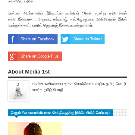
வெளியிடப்படும்.
நண்பன் அமீர்கானின் 3இடியட்ஸ் படத்தின் ரிமேக். மூன்று ஹீரோக்கள்
தவிர இலியானா, அனுயா, சத்யராஜ், எஸ்.ஜே.சூர்யா ஆகியோரும் இதில்
நடித்துள்ளனர். ஹரிஸ் ஜெயராஜ் இசையமைத்துள்ளார்.
Share on Facebook
Share on Twitter
Share on Google Plus
About Media 1st
உலகின் உண்மையை உரக்க சொல்வோம் வாழ்க தமிழ் மொழி
வளர்க தமிழ் மொழி.
மேலும் சில சுவாரஸ்சியமான செய்திகளுக்கு இங்கே கிளிக் செய்யவும்