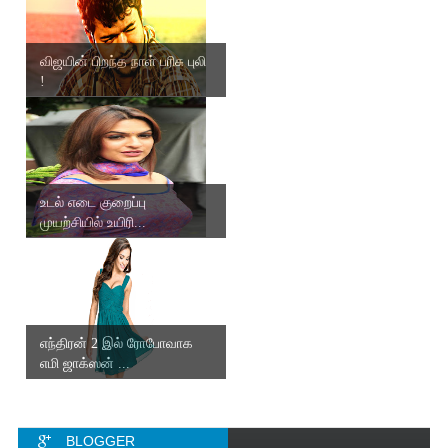
விஜயின் பிறந்த நாள் பரிசு புலி
!
உடல் எடை குறைப்பு
முயற்சியில் உயிரி...
எந்திரன் 2 இல் ரோபோவாக
எமி ஜாக்ஸன் ...
BLOGGER