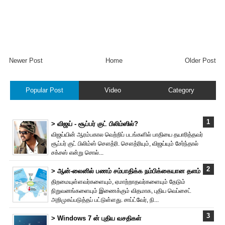
Newer Post
Home
Older Post
Popular Post
Video
Category
> விஜய் - சூப்பர் குட் பிலிம்ஸில்?
விஜய்யின் ஆரம்பகால வெற்றிப் படங்களில் பாதியை தயா‌ரித்தவர்
சூப்பர் குட் பிலிம்ஸ் சௌத்‌ரி. சௌத்‌ரியும், விஜய்யும் சேர்ந்தால்
சக்சஸ் என்று சொல்...
> ஆன்-லைனில் பணம் சம்பாதிக்க நம்பிக்கையான தளம்
திறமையுள்ளவர்களையும், ஏமாற்றாதவர்களையும் தேடும்
நிறுவனங்களையும் இணைக்கும் விதமாக, புதிய வெப்சைட்
அறிமுகப்படுத்தப் பட்டுள்ளது. சாப்ட்வேர், நி...
> Windows 7 ன் புதிய வசதிகள்