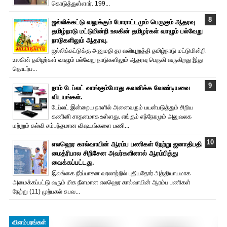
கொடுத்துள்ளார். 199...
ஜல்லிக்கட்டு வலுக்கும் போராட்டமும் பெருகும் ஆதரவு
தமிழ்நாடு மட்டுமின்றி உலகின் தமிழர்கள் வாழும் பல்வேறு
நாடுகளிலும் ஆதரவு.
ஜல்லிக்கட்டுக்கு அனுமதி தர வலியுறுத்தி தமிழ்நாடு மட்டுமின்றி
உலகின் தமிழர்கள் வாழும் பல்வேறு நாடுகளிலும் ஆதரவு பெருகி வருகிறது இது
தொடர்ப...
நாம் டேப்லட் வாங்கும்போது கவனிக்க வேண்டியவை
விடயங்கள்.
டேப்லட் இன்றைய நாளில் அனைவரும் பயன்படுத்தும் சிறிய
கணினி சாதனமாக உள்ளது. எங்கும் எந்நேரமும் அலுவலக
மற்றும் கல்வி சம்பந்தமான விஷயங்களை பணி...
எலஹெர கால்வாயின் ஆரம்ப பணிகள் நேற்று ஜனாதிபதி
மைத்ரிபால சிறிசேன அவர்களினால் ஆரம்பித்து
வைக்கப்பட்டது.
இலங்கை நீர்ப்பாசன வரலாற்றில் புதியதோர் அத்தியாயமாக
அமைக்கப்பட்டு வரும் மிக நீளமான எலஹெர கால்வாயின் ஆரம்ப பணிகள்
நேற்று (11) முற்பகல் சுபவ...
விளம்பரங்கள்