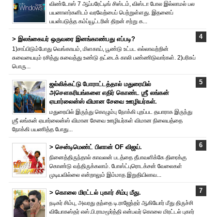
விண்டோஸ் 7 ஆப்பரேட்டிங் சிஸ்டம், விஸ்டா போல இல்லாமல் பல
பயனாளர்களிடம் வரவேற்பைப் பெற்றுள்ளது. இதனைப்
பயன்படுத்த கம்ப்யூட்டரின் திறன் சற்று க...
> இலங்கையர் ஒருவரை இனங்காண்பது எப்படி?
1)சாப்பிடும்போது வெங்காயம், மிளகாய், பூண்டு உட்பட எல்லாவற்றின்
சுவையையும் ரசித்து சுவைத்து உண்டு தட்டைக் காலி பண்ணிடுவார்கள். 2)பரிசுப்
பொரு...
ஜல்லிக்கட்டு போராட்டத்தால் மதுரையில்
அசௌகரியங்களை எதிர் கொண்ட ஶ்ரீ லங்கன்
ஏயார்லைன்ஸ் விமான சேவை ஊழியர்கள்.
மதுரையில் இருந்து கொழும்பு நோக்கி புறப்பட தயாராக இருந்து
ஶ்ரீ லங்கன் ஏயார்லைன்ஸ் விமான சேவை ஊழியர்கள் விமான நிலையத்தை
நோக்கி பயணித்த போது...
> சென்டிமெண்ட் பிளான் OF விஜய்.
நினைத்திருந்தால் காவலன் படத்தை தீபாவளிக்கே திரைக்கு
கொண்டு வந்திருக்கலாம். போஸ்ட்புரொட‌க்சன் வேலைகள்
முடியவில்லை என்றாலும் இம்மாத இறுதியிலாவ...
> கொலை மிரட்டல் புகார் சிம்பு மீது.
நடிகர் சிம்பு, அவரது தந்தை டி.ராஜேந்தர் ஆகியோர் மீது திருச்சி
வியோகஸ்தர் எஸ்.பி.ராமமூர்த்தி என்பவர் கொலை மிரட்டல் புகார்