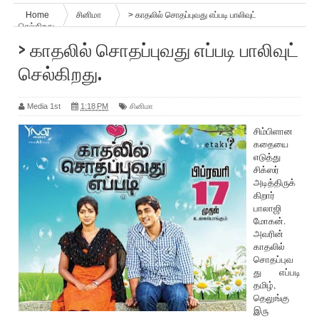
Home
சினிமா
> காதலில் சொதப்புவது எப்படி பாலிவுட்
செல்கிறது.
> காதலில் சொதப்புவது எப்படி பாலிவுட்
செல்கிறது.
Media 1st
1:18 PM
சினிமா
சிம்பிளான
கதையை
எடுத்து
சிக்ஸர்
அடித்திருக்
கிறார்
பாலா‌ஜி
மோகன்.
அவ‌ரின்
காதலில்
சொதப்புவ
து எப்படி
தமிழ்,
தெலுங்கு
இரு