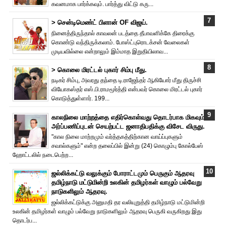
கவனமாக பார்க்கவும். பார்த்து விட்டு கரு...
> சென்டிமெண்ட் பிளான் OF விஜய்.
நினைத்திருந்தால் காவலன் படத்தை தீபாவளிக்கே திரைக்கு
கொண்டு வந்திருக்கலாம். போஸ்ட்புரொட‌க்சன் வேலைகள்
முடியவில்லை என்றாலும் இம்மாத இறுதியிலாவ...
> கொலை மிரட்டல் புகார் சிம்பு மீது.
நடிகர் சிம்பு, அவரது தந்தை டி.ராஜேந்தர் ஆகியோர் மீது திருச்சி
வியோகஸ்தர் எஸ்.பி.ராமமூர்த்தி என்பவர் கொலை மிரட்டல் புகார்
கொடுத்துள்ளார். 199...
காலநிலை மாற்றத்தை எதிர்கொள்வது தொடர்பாக மிகவும்
அர்ப்பணிப்புடன் செயற்பட்ட ஜனாதிபதிக்கு விசேட விருது.
"கால நிலை மாற்றமும் வர்த்தகத்திற்கான வாய்ப்புகளும்
சவால்களும்" என்ற தலைப்பில் இன்று (24) கொழும்பு கோல்பேஸ்
ஹோட்டலில் நடைபெற்ற...
ஜல்லிக்கட்டு வலுக்கும் போராட்டமும் பெருகும் ஆதரவு
தமிழ்நாடு மட்டுமின்றி உலகின் தமிழர்கள் வாழும் பல்வேறு
நாடுகளிலும் ஆதரவு.
ஜல்லிக்கட்டுக்கு அனுமதி தர வலியுறுத்தி தமிழ்நாடு மட்டுமின்றி
உலகின் தமிழர்கள் வாழும் பல்வேறு நாடுகளிலும் ஆதரவு பெருகி வருகிறது இது
தொடர்ப...