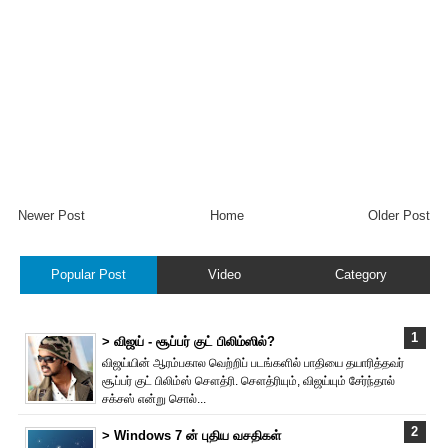
Newer Post
Home
Older Post
Popular Post
Video
Category
> விஜய் - சூப்பர் குட் பிலிம்ஸில்?
விஜய்யின் ஆரம்பகால வெற்றிப் படங்களில் பாதியை தயா‌ரித்தவர்
சூப்பர் குட் பிலிம்ஸ் சௌத்‌ரி. சௌத்‌ரியும், விஜய்யும் சேர்ந்தால்
சக்சஸ் என்று சொல்...
> Windows 7 ன் புதிய வசதிகள்