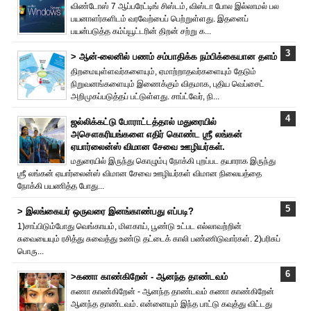
விண்டோஸ் 7 ஆப்பரேட்டிங் சிஸ்டம், விஸ்டா போல இல்லாமல் பல
பயனாளர்களிடம் வரவேற்பைப் பெற்றுள்ளது. இதனைப்
பயன்படுத்த கம்ப்யூட்டரின் திறன் சற்று க...
> ஆன்-லைனில் பணம் சம்பாதிக்க நம்பிக்கையான தளம்
திறமையுள்ளவர்களையும், ஏமாற்றாதவர்களையும் தேடும்
நிறுவனங்களையும் இணைக்கும் விதமாக, புதிய வெப்சைட்
அறிமுகப்படுத்தப் பட்டுள்ளது. சாப்ட்வேர், நி...
ஜல்லிக்கட்டு போராட்டத்தால் மதுரையில்
அசௌகரியங்களை எதிர் கொண்ட ஶ்ரீ லங்கன்
ஏயார்லைன்ஸ் விமான சேவை ஊழியர்கள்.
மதுரையில் இருந்து கொழும்பு நோக்கி புறப்பட தயாராக இருந்து
ஶ்ரீ லங்கன் ஏயார்லைன்ஸ் விமான சேவை ஊழியர்கள் விமான நிலையத்தை
நோக்கி பயணித்த போது...
> இலங்கையர் ஒருவரை இனங்காண்பது எப்படி?
1)சாப்பிடும்போது வெங்காயம், மிளகாய், பூண்டு உட்பட எல்லாவற்றின்
சுவையையும் ரசித்து சுவைத்து உண்டு தட்டைக் காலி பண்ணிடுவார்கள். 2)பரிசுப்
பொரு...
>கணா காண்கிறேன் - ஆனந்த தாண்டவம்
கணா காண்கிறேன் - ஆனந்த தாண்டவம் கணா காண்கிறேன்
ஆனந்த தாண்டவம். என்னையும் இந்த பாட்டு கவுத்து விட்டது