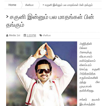
Home
சினிமா
> சகுனி இன்னும் பல மாதங்கள் பின் தங்கும்
> சகுனி இன்னும் பல மாதங்கள் பின்
தங்கும்
Media 1st
1:03 PM
சினிமா
அ‌‌ஜீத்தின்
பில்லா
அளவுக்கு
வியாபாரம்
என்றெல்லாம்
விளம்பரம்
செய்த சகுனி
அடுத்தடுத்த
சறுக்கல்களிலி
ருந்து மீள
முடியாமல்
தவிக்கிறது.
சங்கர் தயாள்
இயக்கத்தில்