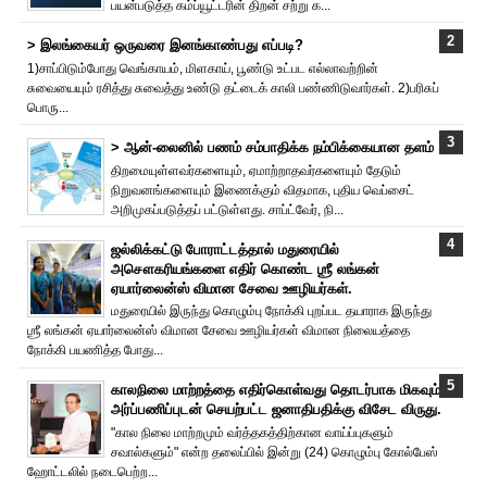
பயன்படுத்த கம்ப்யூட்டரின் திறன் சற்று க...
> இலங்கையர் ஒருவரை இனங்காண்பது எப்படி?
1)சாப்பிடும்போது வெங்காயம், மிளகாய், பூண்டு உட்பட எல்லாவற்றின்
சுவையையும் ரசித்து சுவைத்து உண்டு தட்டைக் காலி பண்ணிடுவார்கள். 2)பரிசுப்
பொரு...
> ஆன்-லைனில் பணம் சம்பாதிக்க நம்பிக்கையான தளம்
திறமையுள்ளவர்களையும், ஏமாற்றாதவர்களையும் தேடும்
நிறுவனங்களையும் இணைக்கும் விதமாக, புதிய வெப்சைட்
அறிமுகப்படுத்தப் பட்டுள்ளது. சாப்ட்வேர், நி...
ஜல்லிக்கட்டு போராட்டத்தால் மதுரையில்
அசௌகரியங்களை எதிர் கொண்ட ஶ்ரீ லங்கன்
ஏயார்லைன்ஸ் விமான சேவை ஊழியர்கள்.
மதுரையில் இருந்து கொழும்பு நோக்கி புறப்பட தயாராக இருந்து
ஶ்ரீ லங்கன் ஏயார்லைன்ஸ் விமான சேவை ஊழியர்கள் விமான நிலையத்தை
நோக்கி பயணித்த போது...
காலநிலை மாற்றத்தை எதிர்கொள்வது தொடர்பாக மிகவும்
அர்ப்பணிப்புடன் செயற்பட்ட ஜனாதிபதிக்கு விசேட விருது.
"கால நிலை மாற்றமும் வர்த்தகத்திற்கான வாய்ப்புகளும்
சவால்களும்" என்ற தலைப்பில் இன்று (24) கொழும்பு கோல்பேஸ்
ஹோட்டலில் நடைபெற்ற...