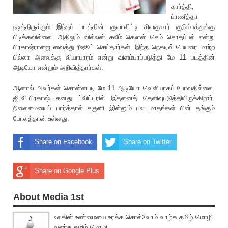
கார்த்தி,
ப்ரணீத்தா
நடித்திருக்கும் இந்தப் படத்தின் குவாலிட்டி சிவகுமார் குடும்பத்துக்கு
பிடிக்கவில்லை. அதிலும் வில்லன் சலீம் கௌஸ் செம் சொதப்பல் என்று
பிரகாஷ்ராஜை வைத்து ‌ரீஷூட் செய்தார்கள். இந்த நெகடிவ் பெயரை மாற்ற
பில்லா அளவுக்கு வியாபாரம் என்று விளம்பரப்படுத்தி மே 11 படத்தின்
ஆடியோ என்றும் அறிவித்தார்கள்.
ஆனால் அவர்கள் சொன்னபடி மே 11 ஆடியோ வெளியாகப் போவதில்லை.
‌ஜி.வி.பிரகாஷ் தனது ட்விட்ட‌ரில் இதனை‌த் தெ‌ளிவுபடுத்தியிருக்கிறார்.
நிலைமையைப் பார்த்தால் சகுனி இன்னும் பல மாதங்கள் பின் தங்கும்
போலத்தான் உள்ளது.
Share on Facebook
Share on Twitter
Share on Google Plus
About Media 1st
உலகின் உண்மையை உரக்க சொல்வோம் வாழ்க தமிழ் மொழி
வளர்க தமிழ் மொழி.