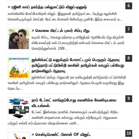
> ரஜினி காய் நகர்த்த மல்லுகட்டும் விஜய்-தனுஷ்
காங்கிரசில் சேரப்போகிறார் விஜய். இதுதான் தமிழ்நாட்டை பிடித்து உலுக்கிக்
கொண்டிருக்கும் செய்தி. வேட்டைக்காரன் ரிலீசுக்கு முன்பே இந்த வைபவம் ந...
> கொலை மிரட்டல் புகார் சிம்பு மீது.
நடிகர் சிம்பு, அவரது தந்தை டி.ராஜேந்தர் ஆகியோர் மீது திருச்சி
வியோகஸ்தர் எஸ்.பி.ராமமூர்த்தி என்பவர் கொலை மிரட்டல் புகார்
கொடுத்துள்ளார். 199...
ஜல்லிக்கட்டு வலுக்கும் போராட்டமும் பெருகும் ஆதரவு
தமிழ்நாடு மட்டுமின்றி உலகின் தமிழர்கள் வாழும் பல்வேறு
நாடுகளிலும் ஆதரவு.
ஜல்லிக்கட்டுக்கு அனுமதி தர வலியுறுத்தி தமிழ்நாடு மட்டுமின்றி
உலகின் தமிழர்கள் வாழும் பல்வேறு நாடுகளிலும் ஆதரவு பெருகி வருகிறது இது
தொடர்ப...
நாம் டேப்லட் வாங்கும்போது கவனிக்க வேண்டியவை
விடயங்கள்.
டேப்லட் இன்றைய நாளில் அனைவரும் பயன்படுத்தும் சிறிய
கணினி சாதனமாக உள்ளது. எங்கும் எந்நேரமும் அலுவலக
மற்றும் கல்வி சம்பந்தமான விஷயங்களை பணி...
> சென்டிமெண்ட் பிளான் OF விஜய்.