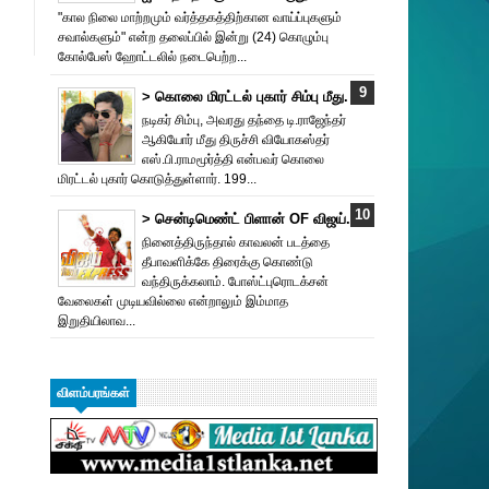
"கால நிலை மாற்றமும் வர்த்தகத்திற்கான வாய்ப்புகளும்
சவால்களும்" என்ற தலைப்பில் இன்று (24) கொழும்பு
கோல்பேஸ் ஹோட்டலில் நடைபெற்ற...
> கொலை மிரட்டல் புகார் சிம்பு மீது.
நடிகர் சிம்பு, அவரது தந்தை டி.ராஜேந்தர்
ஆகியோர் மீது திருச்சி வியோகஸ்தர்
எஸ்.பி.ராமமூர்த்தி என்பவர் கொலை
மிரட்டல் புகார் கொடுத்துள்ளார். 199...
> சென்டிமெண்ட் பிளான் OF விஜய்.
நினைத்திருந்தால் காவலன் படத்தை
தீபாவளிக்கே திரைக்கு கொண்டு
வந்திருக்கலாம். போஸ்ட்புரொட‌க்சன்
வேலைகள் முடியவில்லை என்றாலும் இம்மாத
இறுதியிலாவ...
விளம்பரங்கள்