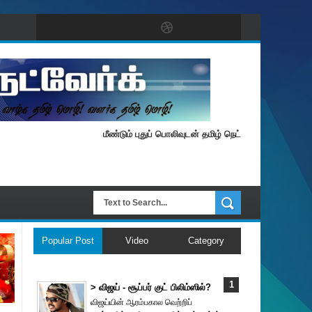
மீண்டும் புதுப் பொலிவுடன் தமிழ் நெட்வேர்க்.
Popular Post
Video
Category
> விஜய் - சூப்பர் குட் பிலிம்ஸில்?
விஜய்யின் ஆரம்பகால வெற்றிப்