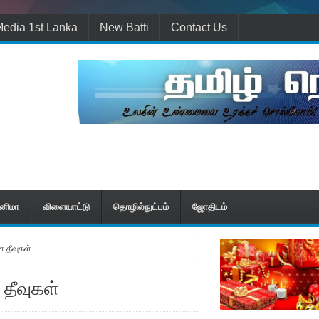
edia 1st Lanka
New Batti
Contact Us
ினிமா
விளையாட்டு
தொழில்நுட்பம்
ஜோதிடம்
 தீவுகள்
தீவுகள்