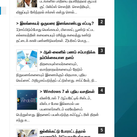
படங்களில் பாதியை தயா‌ரித்தவர் சூப்பர்
குட் பிலிம்ஸ் சௌத்‌ரி. சௌத்‌ரியும்,
விஜய்யும் சேர்ந்தால் சக்சஸ் என்று சொல்...
> இலங்கையர் ஒருவரை இனங்காண்பது எப்படி?
1)சாப்பிடும்போது வெங்காயம், மிளகாய், பூண்டு உட்பட
எல்லாவற்றின் சுவையையும் ரசித்து சுவைத்து உண்டு
தட்டைக் காலி பண்ணிடுவார்கள். 2)பரிசுப் பொரு...
> ஆன்-லைனில் பணம் சம்பாதிக்க
நம்பிக்கையான தளம்
திறமையுள்ளவர்களையும்,
ஏமாற்றாதவர்களையும் தேடும்
நிறுவனங்களையும் இணைக்கும் விதமாக, புதிய
வெப்சைட் அறிமுகப்படுத்தப் பட்டுள்ளது. சாப்ட்வேர், நி...
> Windows 7 ன் புதிய வசதிகள்
விண்டோஸ் 7 ஆப்பரேட்டிங் சிஸ்டம்,
விஸ்டா போல இல்லாமல் பல
பயனாளர்களிடம் வரவேற்பைப்
பெற்றுள்ளது. இதனைப் பயன்படுத்த கம்ப்யூட்டரின் திறன்
சற்று க...
ஜல்லிக்கட்டு போராட்டத்தால்
மதுரையில் அசௌகரியங்களை