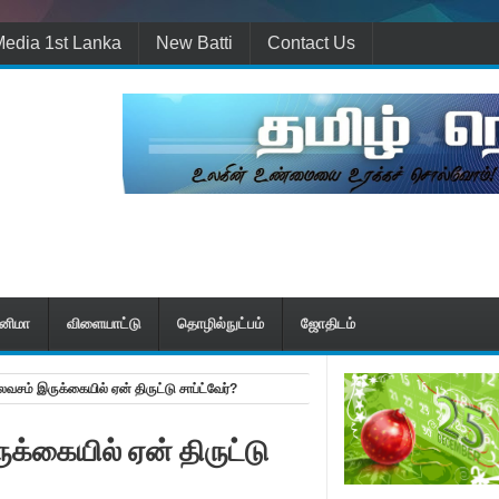
edia 1st Lanka
New Batti
Contact Us
ினிமா
விளையாட்டு
தொழில்நுட்பம்
ஜோதிடம்
் இருக்கையில் ஏன் திருட்டு சாப்ட்வேர்?
க்கையில் ஏன் திருட்டு