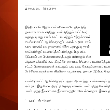
Media 1st
4:05 PM
இந்தியாவில் அதிக எண்ணிக்கையில் திருட்டுத்
தனமாக காப்பி எடுத்து பயன்படுத்தும் சாப்ட்வேர்
தொகுப்பு எது எனக் கேட்டால் சற்றும் சிந்திக்காமல்
மைக்ரோசாப்ட் ஆபீஸ் தொகுப்பு எனக் கூறிவிடலாம்.
உலக அளவில் பல நாடுகளில் இந்த தொகுப்பு தான்
நகலெடுத்துப் பயன்படுத்தப்படுகிறது. இது சட்ட
ரீதியாகப் பல பிரச்னைகளைத் தரும் என்றாலும் சில
அலுவலகங்களில் கூட திருட்டுத் தனமாக இதனைப் பயன்படுத்தும் 
சட்டப் பிரச்னைகளைக் காட்டிலும் நாம் நகல் தொகுப்புகளைப் பயன்
பிரச்சினைகளுக்கான தீர்வினை வழங்காது. இலவச அப்டேட் தொகு
மைக்ரோசாப்ட் ஆபீஸ் தொகுப்பு தரும் அனைத்து பயன்களையும் த
ஏன் நாம் இது போல திருட்டு தொகுப்பினைப் பயன்படுத்த வேண்டும
பயன்படுத்த இலவசமாக இணையத்தில் கிடைக்கின்றன. இவை குற
1. லோட்டஸ் சிம்பனி