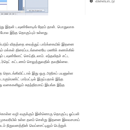
விளையாட்டு
 அது இதன் டவுண்லோடிங் நேரம் தான். பொதுவாக
 போல இந்த தொகுப்பும் உள்ளது.
்படும் விதத்தை வைத்துப் பார்க்கையில் இதனை
நம் மக்கள் திரைப்படங்களையே மணிக் கணக்கில்
் டவுண்லோட் செய்திடலாம். எந்தவிதச் சட்ட
்டர்நெட் கட்டணம் செலுத்துவதில் தவறில்லை.
்த தொடங்கிவிட்டால் இது ஒரு அதிகப் பயனுள்ள
குமெண்ட் பார்மட்டில் இருப்பதால் இந்த
 வகைகளிலும் சுதந்திரமாய் இயங்க இந்த
கொள்ள வழி வகுக்கும் இன்னொரு தொகுப்பு ஓப்பன்
ற முகவரியில் உள்ள தளம் சென்று இதனை இலவசமாய்
் நிறுவனத்தின் வெப்சைட்டிலும் பெற்றுக்