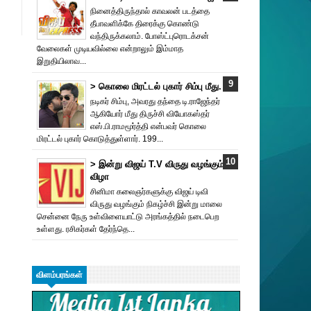
நினைத்திருந்தால் காவலன் படத்தை
தீபாவளிக்கே திரைக்கு கொண்டு
வந்திருக்கலாம். போஸ்ட்புரொட‌க்சன்
வேலைகள் முடியவில்லை என்றாலும் இம்மாத
இறுதியிலாவ...
> கொலை மிரட்டல் புகார் சிம்பு மீது.
நடிகர் சிம்பு, அவரது தந்தை டி.ராஜேந்தர்
ஆகியோர் மீது திருச்சி வியோகஸ்தர்
எஸ்.பி.ராமமூர்த்தி என்பவர் கொலை
மிரட்டல் புகார் கொடுத்துள்ளார். 199...
> இன்று விஜய் T.V விருது வ‌ழங்கு‌ம்
விழா
சினிமா கலைஞர்களுக்கு விஜய் டிவி
விருது வழங்கும் நிகழ்ச்சி இன்று மாலை
சென்னை நேரு உள்விளையாட்டு அரங்கத்தில் நடைபெற
உள்ளது. ரசிகர்கள் தேர்ந்தெ...
விளம்பரங்கள்