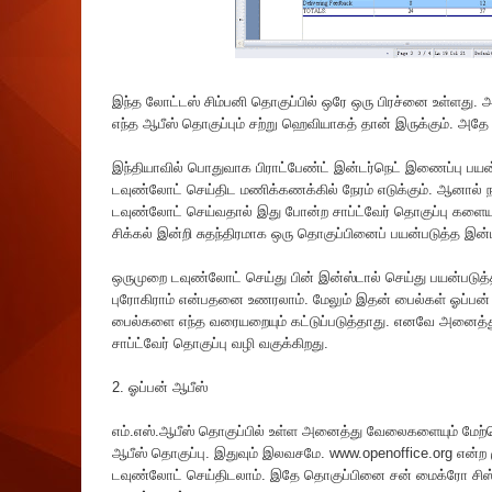
இந்த லோட்டஸ் சிம்பனி தொகுப்பில் ஒரே ஒரு பிரச்னை உள்ளது.
எந்த ஆபீஸ் தொகுப்பும் சற்று ஹெவியாகத் தான் இருக்கும். அதே
இந்தியாவில் பொதுவாக பிராட்பேண்ட் இன்டர்நெட் இணைப்பு பயன
டவுண்லோட் செய்திட மணிக்கணக்கில் நேரம் எடுக்கும். ஆனால் 
டவுண்லோட் செய்வதால் இது போன்ற சாப்ட்வேர் தொகுப்பு களையும
சிக்கல் இன்றி சுதந்திரமாக ஒரு தொகுப்பினைப் பயன்படுத்த இன
ஒருமுறை டவுண்லோட் செய்து பின் இன்ஸ்டால் செய்து பயன்படுத
புரோகிராம் என்பதனை உணரலாம். மேலும் இதன் பைல்கள் ஓப்பன் டா
பைல்களை எந்த வரையறையும் கட்டுப்படுத்தாது. எனவே அனைத்து
சாப்ட்வேர் தொகுப்பு வழி வகுக்கிறது.
2. ஓப்பன் ஆபீஸ்
எம்.எஸ்.ஆபீஸ் தொகுப்பில் உள்ள அனைத்து வேலைகளையும் மேற்
ஆபீஸ் தொகுப்பு. இதுவும் இலவசமே. www.openoffice.org என்
டவுண்லோட் செய்திடலாம். இதே தொகுப்பினை சன் மைக்ரோ சிஸ்டம