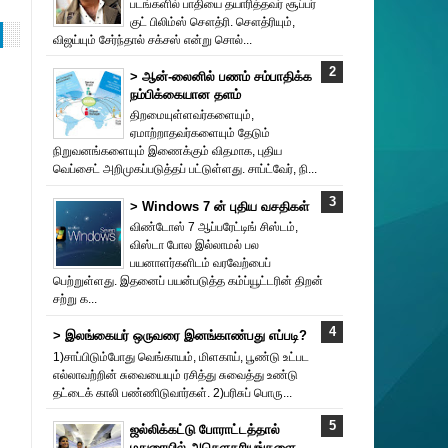
படங்களில் பாதியை தயா‌ரித்தவர் சூப்பர்
குட் பிலிம்ஸ் சௌத்‌ரி. சௌத்‌ரியும்,
விஜய்யும் சேர்ந்தால் சக்சஸ் என்று சொல்...
> ஆன்-லைனில் பணம் சம்பாதிக்க
நம்பிக்கையான தளம்
திறமையுள்ளவர்களையும்,
ஏமாற்றாதவர்களையும் தேடும்
நிறுவனங்களையும் இணைக்கும் விதமாக, புதிய
வெப்சைட் அறிமுகப்படுத்தப் பட்டுள்ளது. சாப்ட்வேர், நி...
> Windows 7 ன் புதிய வசதிகள்
விண்டோஸ் 7 ஆப்பரேட்டிங் சிஸ்டம்,
விஸ்டா போல இல்லாமல் பல
பயனாளர்களிடம் வரவேற்பைப்
பெற்றுள்ளது. இதனைப் பயன்படுத்த கம்ப்யூட்டரின் திறன்
சற்று க...
> இலங்கையர் ஒருவரை இனங்காண்பது எப்படி?
1)சாப்பிடும்போது வெங்காயம், மிளகாய், பூண்டு உட்பட
எல்லாவற்றின் சுவையையும் ரசித்து சுவைத்து உண்டு
தட்டைக் காலி பண்ணிடுவார்கள். 2)பரிசுப் பொரு...
ஜல்லிக்கட்டு போராட்டத்தால்
மதுரையில் அசௌகரியங்களை