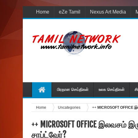
Home
eZe Tamil
Nexus Art Media
M
பிரதான செய்திகள்
உலக செய்திகள்
ச
Home
Uncategories
++
MICROSOFT OFFICE இலவசம
++
MICROSOFT OFFICE இலவசம் இரு
சாப்ட்வேர்?