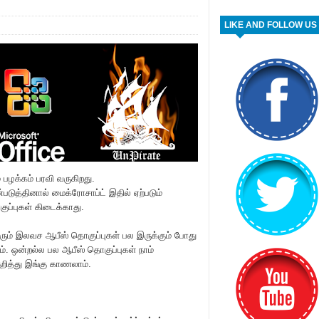
LIKE AND FOLLOW US
பழக்கம் பரவி வருகிறது.
படுத்தினால் மைக்ரோசாப்ட் இதில் ஏற்படும்
ப்புகள் கிடைக்காது.
ரும் இலவச ஆபீஸ் தொகுப்புகள் பல இருக்கும் போது
். ஒன்றல்ல பல ஆபீஸ் தொகுப்புகள் நாம்
ித்து இங்கு காணலாம்.