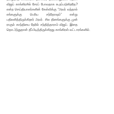
விஜய் காங்கிரசில் சேரப் போவதாக கூறப்படுகிறதே?
என்ற செய்தியாளர்களின் கேள்விக்கு “அவர் வந்தால்
எங்களுக்கு பெரிய சந்தோஷம்” என்று
பதிலளித்திருக்கிறார் அவர். சில தினங்களுக்கு முன்
ராகுல் காந்தியை நேரில் சந்தித்தாராம் விஜய். இதை
தொடர்ந்துதான் தீப்பிடித்திருக்கிறது காங்கிரஸ் வட்டாரங்களில்.