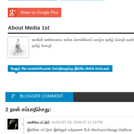
Share on Google Plus
About Media 1st
உலகின் உண்மையை உரக்க சொல்வோம் வாழ்க தமிழ் மொழி வளர
தமிழ் மொழி.
மேலும் சில சுவாரஸ்சியமான செய்திகளுக்கு இங்கே கிளிக் செய்யவும்
BLOGGER COMMENT
FACEBOOK COMMENT
2 நான் சம்பாதிச்சது:
வாசிக்க மட்டும்
AUGUST 29, 2009 AT 12:23 PM
இவிங்க மட்டுமா இன்னும் எத்தனை பேர் கிளம்புராய்ங்கனு தெரியல