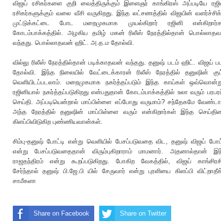
விஜய் ரசிகர்களை குறி வைத்திருக்கும் இளைஞர் காங்கிரஸ் அப்படியே ரஜி
ரசிகர்களுக்கும் வலை வீசி வருகிறது. இந்த லட்சணத்தில் விஜயின் வளர்ச்சிக்
முட்டுக்கட்டை போட மறைமுகமாக முயல்கிறார் ரஜினி என்கிறார்க
கோடம்பாக்கத்தில். அழகிய தமிழ் மகன் ரிலீஸ் நேரத்தில்தான் பொல்லாதவ
வந்தது. பொல்லாதவன் ஹிட். அ.த.ம தோல்வி.
வில்லு ரிலீஸ் நேரத்தில்தான் படிக்காதவன் வந்தது. தனுஷ் படம் ஹிட். விஜய் ப
தோல்வி. இந்த நிலையில் வேட்டைக்காரன் ரிலீஸ் நேரத்தில் தனுஷின் குட்
வெளியிடப்படலாம். மறைமுகமாக நகர்த்தப்படும் இந்த காய்கள் ஒவ்வொன்று
ரஜினியால் நகர்த்தப்படுகிறது என்பதுதான் கோடம்பாக்கத்தில் உலா வரும் பரபரப
செய்தி. அப்படியென்றால் மாப்பிள்ளை எப்போது வருமாம்? சந்தேகமே வேண்டாம
அந்த நேரத்தில் தனுஷின் மாப்பிள்ளை வரும் என்கிறார்கள் இந்த செய்தி
கிளப்பிவிடுகிற புண்ணியவான்கள்.
சிம்பு-தனுஷ் போட்டி என்று வெளியில் பேசப்படுவதை விட, தனுஷ் விஜய் போட்
என்று பேசப்படுவதைதான் விரும்புகிறாராம் மாமனார். அதனால்தான் இந
ராஜதந்திரம் என்று கூறப்படுகிறது. போகிற வேகத்தில், விஜய் காங்சிரசி
சேர்ந்தால் தனுஷ் பி.ஜே.பி யில் சேருவார் என்று புரளியை கிளப்பி விட்றாதீ
சாமீகளா
Share on Facebook
Share on Twitter