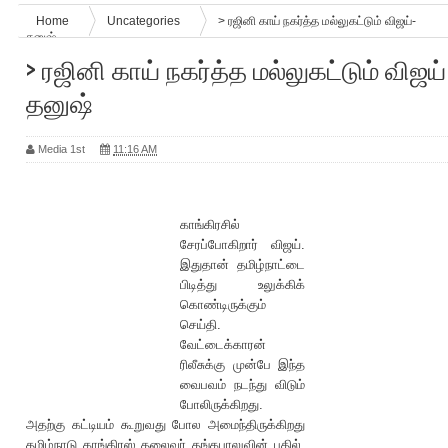
Home
Uncategories
> ரஜினி காய் நகர்த்த மல்லுகட்டும் விஜய்-
தனுஷ்
> ரஜினி காய் நகர்த்த மல்லுகட்டும் விஜய
தனுஷ்
Media 1st
11:16 AM
காங்கிரசில்
சேரப்போகிறார் விஜய்.
இதுதான் தமிழ்நாட்டை
பிடித்து உலுக்கிக்
கொண்டிருக்கும்
செய்தி.
வேட்டைக்காரன்
ரிலீசுக்கு முன்பே இந்த
வைபவம் நடந்து விடும்
போலிருக்கிறது.
அதற்கு கட்டியம் கூறுவது போல அமைந்திருக்கிறது
தமிழ்நாடு காங்கிரஸ் தலைவர் தங்கபாலுவின் பதில்.