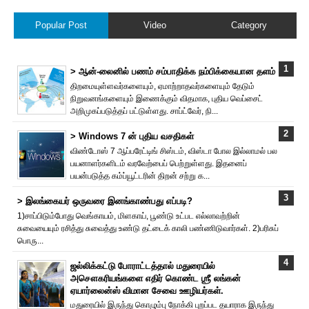
Popular Post
Video
Category
> ஆன்-லைனில் பணம் சம்பாதிக்க நம்பிக்கையான தளம்
திறமையுள்ளவர்களையும், ஏமாற்றாதவர்களையும் தேடும்
நிறுவனங்களையும் இணைக்கும் விதமாக, புதிய வெப்சைட்
அறிமுகப்படுத்தப் பட்டுள்ளது. சாப்ட்வேர், நி...
> Windows 7 ன் புதிய வசதிகள்
விண்டோஸ் 7 ஆப்பரேட்டிங் சிஸ்டம், விஸ்டா போல இல்லாமல் பல
பயனாளர்களிடம் வரவேற்பைப் பெற்றுள்ளது. இதனைப்
பயன்படுத்த கம்ப்யூட்டரின் திறன் சற்று க...
> இலங்கையர் ஒருவரை இனங்காண்பது எப்படி?
1)சாப்பிடும்போது வெங்காயம், மிளகாய், பூண்டு உட்பட எல்லாவற்றின்
சுவையையும் ரசித்து சுவைத்து உண்டு தட்டைக் காலி பண்ணிடுவார்கள். 2)பரிசுப்
பொரு...
ஜல்லிக்கட்டு போராட்டத்தால் மதுரையில்
அசௌகரியங்களை எதிர் கொண்ட ஶ்ரீ லங்கன்
ஏயார்லைன்ஸ் விமான சேவை ஊழியர்கள்.
மதுரையில் இருந்து கொழும்பு நோக்கி புறப்பட தயாராக இருந்து