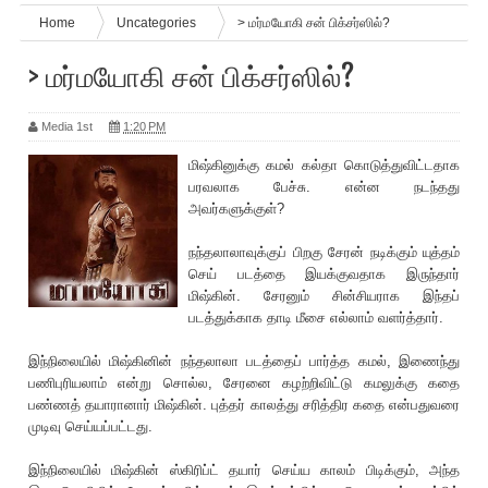
Home
Uncategories
> மர்மயோகி சன் பிக்சர்ஸில்?
> மர்மயோகி சன் பிக்சர்ஸில்?
Media 1st
1:20 PM
மிஷ்கினுக்கு கமல் கல்தா கொடுத்துவிட்டதாக
பரவலாக பேச்சு. என்ன நடந்தது
அவர்களுக்குள்?
நந்தலாலாவுக்குப் பிறகு சேரன் நடிக்கும் யுத்தம்
செய் படத்தை இயக்குவதாக இருந்தார்
மிஷ்கின். சேரனும் சின்சியராக இந்தப்
படத்துக்காக தாடி மீசை எல்லாம் வளர்த்தார்.
இந்நிலையில் மிஷ்கினின் நந்தலாலா படத்தைப் பார்த்த கமல், இணைந்து
பணிபு‌ரியலாம் என்று சொல்ல, சேரனை கழற்றிவிட்டு கமலுக்கு கதை
பண்ணத் தயாரானார் மிஷ்கின். புத்தர் காலத்து ச‌ரித்திர கதை என்பதுவரை
முடிவு செய்யப்பட்டது.
இந்நிலையில் மிஷ்கின் ஸ்கி‌ரிப்ட் தயார் செய்ய காலம் பிடிக்கும், அந்த