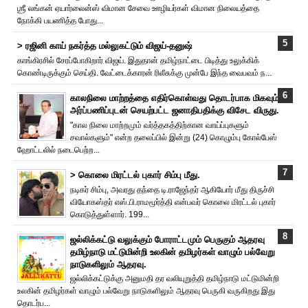
ஶ்ரீ லங்கன் ஏயார்லைன்ஸ் விமான சேவை ஊழியர்கள் விமான நிலையத்தை
நோக்கி பயணித்த போது...
> ரஜினி காய் நகர்த்த மல்லுகட்டும் விஜய்-தனுஷ்
காங்கிரசில் சேரப்போகிறார் விஜய். இதுதான் தமிழ்நாட்டை பிடித்து உலுக்கிக்
கொண்டிருக்கும் செய்தி. வேட்டைக்காரன் ரிலீசுக்கு முன்பே இந்த வைபவம் ந...
காலநிலை மாற்றத்தை எதிர்கொள்வது தொடர்பாக மிகவும்
அர்ப்பணிப்புடன் செயற்பட்ட ஜனாதிபதிக்கு விசேட விருது.
"கால நிலை மாற்றமும் வர்த்தகத்திற்கான வாய்ப்புகளும்
சவால்களும்" என்ற தலைப்பில் இன்று (24) கொழும்பு கோல்பேஸ்
ஹோட்டலில் நடைபெற்ற...
> கொலை மிரட்டல் புகார் சிம்பு மீது.
நடிகர் சிம்பு, அவரது தந்தை டி.ராஜேந்தர் ஆகியோர் மீது திருச்சி
வியோகஸ்தர் எஸ்.பி.ராமமூர்த்தி என்பவர் கொலை மிரட்டல் புகார்
கொடுத்துள்ளார். 199...
ஜல்லிக்கட்டு வலுக்கும் போராட்டமும் பெருகும் ஆதரவு
தமிழ்நாடு மட்டுமின்றி உலகின் தமிழர்கள் வாழும் பல்வேறு
நாடுகளிலும் ஆதரவு.
ஜல்லிக்கட்டுக்கு அனுமதி தர வலியுறுத்தி தமிழ்நாடு மட்டுமின்றி
உலகின் தமிழர்கள் வாழும் பல்வேறு நாடுகளிலும் ஆதரவு பெருகி வருகிறது இது
தொடர்ப...