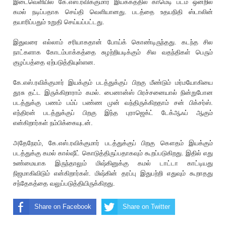
இடைவெளியில் கே.எஸ்.ரவிக்குமார் இயக்கத்தில் காமெடி படம் ஒன்றில்
கமல் நடிப்பதாக செய்தி வெளியானது. படத்தை உதயநிதி ஸ்டாலின்
தயா‌ரிப்பதும் உறுதி செய்யப்பட்டது.
இதுவரை எல்லாம் ச‌ரியாகதான் போய்க் கொண்டிருந்தது. கடந்த சில
நாட்களாக கோடம்பாக்கத்தை சுழற்றியடிக்கும் சில வதந்திகள் பெரும்
குழப்பத்தை ஏற்படுத்தியுள்ளன.
கே.எஸ்.ரவிக்குமார் இயக்கும் படத்துக்குப் பிறகு மீண்டும் மர்மயோகியை
தூசு தட்ட இருக்கிறாராம் கமல். பைனான்ஸ் பிரச்சனையால் நின்றுபோன
படத்துக்கு பணம் பம்ப் பண்ண முன் வந்திருக்கிறதாம் சன் பிக்சர்ஸ்.
எந்திரன் படத்துக்குப் பிறகு இந்த புராஜெக்ட் டேக்ஆஃப் ஆகும்
என்கிறார்கள் நம்பிக்கையுடன்.
அதேநேரம், கே.எஸ்.ரவிக்குமார் படத்துக்குப் பிறகு கௌதம் இயக்கும்
படத்துக்கு கமல் கால்ஷீட் கொடுத்திருப்பதாகவும் கூறப்படுகிறது. இதில் எது
உண்மையாக இருந்தாலும் மிஷ்கினுக்கு கமல் டாட்டா காட்டியது
நிஜமாகிவிடும் என்கிறார்கள். மிஷ்கின் தரப்பு இதுபற்றி எதுவும் கூறாதது
சந்தேகத்தை வலுப்படுத்தியிருக்கிறது.
Share on Facebook
Share on Twitter