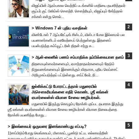
விஜய்யின் ஆரம்பகால வெற்றிப் படங்களில் பாதியை தயா‌ரித்தவர்
சூப்பர் குட் பிலிம்ஸ் சௌத்‌ரி. சௌத்‌ரியும், விஜய்யும் சேர்ந்தால்
சக்சஸ் என்று சொல்...
> Windows 7 ன் புதிய வசதிகள்
விண்டோஸ் 7 ஆப்பரேட்டிங் சிஸ்டம், விஸ்டா போல இல்லாமல் பல
பயனாளர்களிடம் வரவேற்பைப் பெற்றுள்ளது. இதனைப்
பயன்படுத்த கம்ப்யூட்டரின் திறன் சற்று க...
> ஆன்-லைனில் பணம் சம்பாதிக்க நம்பிக்கையான தளம்
திறமையுள்ளவர்களையும், ஏமாற்றாதவர்களையும் தேடும்
நிறுவனங்களையும் இணைக்கும் விதமாக, புதிய வெப்சைட்
அறிமுகப்படுத்தப் பட்டுள்ளது. சாப்ட்வேர், நி...
ஜல்லிக்கட்டு போராட்டத்தால் மதுரையில்
அசௌகரியங்களை எதிர் கொண்ட ஶ்ரீ லங்கன்
ஏயார்லைன்ஸ் விமான சேவை ஊழியர்கள்.
மதுரையில் இருந்து கொழும்பு நோக்கி புறப்பட தயாராக இருந்து
ஶ்ரீ லங்கன் ஏயார்லைன்ஸ் விமான சேவை ஊழியர்கள் விமான நிலையத்தை
நோக்கி பயணித்த போது...
> இலங்கையர் ஒருவரை இனங்காண்பது எப்படி?
1)சாப்பிடும்போது வெங்காயம், மிளகாய், பூண்டு உட்பட எல்லாவற்றின்
சுவையையும் ரசித்து சுவைத்து உண்டு தட்டைக் காலி பண்ணிடுவார்கள். 2)பரிசுப்