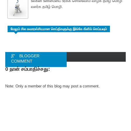
உலகின் உண்மையை உரக்க சொல்வோம் வாழ்க தமிழ் மொழி
வளர்க தமிழ் மொழி.
மேலும் சில சுவாரஸ்சியமான செய்திகளுக்கு இங்கே கிளிக் செய்யவும்
BLOGGER
COMMENT
0 நான் சம்பாதிச்சது:
FACEBOOK
COMMENT
Note: Only a member of this blog may post a comment.