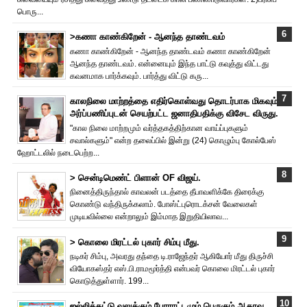
பொரு...
>கணா காண்கிறேன் - ஆனந்த தாண்டவம்
கணா காண்கிறேன் - ஆனந்த தாண்டவம் கணா காண்கிறேன்
ஆனந்த தாண்டவம். என்னையும் இந்த பாட்டு கவுத்து விட்டது
கவனமாக பார்க்கவும். பார்த்து விட்டு கரு...
காலநிலை மாற்றத்தை எதிர்கொள்வது தொடர்பாக மிகவும்
அர்ப்பணிப்புடன் செயற்பட்ட ஜனாதிபதிக்கு விசேட விருது.
"கால நிலை மாற்றமும் வர்த்தகத்திற்கான வாய்ப்புகளும்
சவால்களும்" என்ற தலைப்பில் இன்று (24) கொழும்பு கோல்பேஸ்
ஹோட்டலில் நடைபெற்ற...
> சென்டிமெண்ட் பிளான் OF விஜய்.
நினைத்திருந்தால் காவலன் படத்தை தீபாவளிக்கே திரைக்கு
கொண்டு வந்திருக்கலாம். போஸ்ட்புரொட‌க்சன் வேலைகள்
முடியவில்லை என்றாலும் இம்மாத இறுதியிலாவ...
> கொலை மிரட்டல் புகார் சிம்பு மீது.
நடிகர் சிம்பு, அவரது தந்தை டி.ராஜேந்தர் ஆகியோர் மீது திருச்சி
வியோகஸ்தர் எஸ்.பி.ராமமூர்த்தி என்பவர் கொலை மிரட்டல் புகார்
கொடுத்துள்ளார். 199...
ஜல்லிக்கட்டு வலுக்கும் போராட்டமும் பெருகும் ஆதரவு