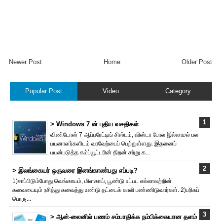
Newer Post
Home
Older Post
Popular Post
Video
Category
> Windows 7 ன் புதிய வசதிகள்
விண்டோஸ் 7 ஆப்பரேட்டிங் சிஸ்டம், விஸ்டா போல இல்லாமல் பல
பயனாளர்களிடம் வரவேற்பைப் பெற்றுள்ளது. இதனைப்
பயன்படுத்த கம்ப்யூட்டரின் திறன் சற்று க...
> இலங்கையர் ஒருவரை இனங்காண்பது எப்படி?
1)சாப்பிடும்போது வெங்காயம், மிளகாய், பூண்டு உட்பட எல்லாவற்றின்
சுவையையும் ரசித்து சுவைத்து உண்டு தட்டைக் காலி பண்ணிடுவார்கள். 2)பரிசுப்
பொரு...
> ஆன்-லைனில் பணம் சம்பாதிக்க நம்பிக்கையான தளம்