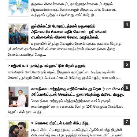
திறமையுள்ளவர்களையும், ஏமாற்றாதவர்களையும் தேடும்
நிறுவனங்களையும் இணைக்கும் விதமாக, புதிய வெப்சைட்
அறிமுகப்படுத்தப் பட்டுள்ளது. சாப்ட்வேர், நி...
ஜல்லிக்கட்டு போராட்டத்தால் மதுரையில்
அசௌகரியங்களை எதிர் கொண்ட ஶ்ரீ லங்கன்
ஏயார்லைன்ஸ் விமான சேவை ஊழியர்கள்.
மதுரையில் இருந்து கொழும்பு நோக்கி புறப்பட தயாராக இருந்து
ஶ்ரீ லங்கன் ஏயார்லைன்ஸ் விமான சேவை ஊழியர்கள் விமான நிலையத்தை
நோக்கி பயணித்த போது...
> ரஜினி காய் நகர்த்த மல்லுகட்டும் விஜய்-தனுஷ்
காங்கிரசில் சேரப்போகிறார் விஜய். இதுதான் தமிழ்நாட்டை பிடித்து உலுக்கிக்
கொண்டிருக்கும் செய்தி. வேட்டைக்காரன் ரிலீசுக்கு முன்பே இந்த வைபவம் ந...
காலநிலை மாற்றத்தை எதிர்கொள்வது தொடர்பாக மிகவும்
அர்ப்பணிப்புடன் செயற்பட்ட ஜனாதிபதிக்கு விசேட விருது.
"கால நிலை மாற்றமும் வர்த்தகத்திற்கான வாய்ப்புகளும்
சவால்களும்" என்ற தலைப்பில் இன்று (24) கொழும்பு கோல்பேஸ்
ஹோட்டலில் நடைபெற்ற...
> கொலை மிரட்டல் புகார் சிம்பு மீது.
நடிகர் சிம்பு, அவரது தந்தை டி.ராஜேந்தர் ஆகியோர் மீது திருச்சி
வியோகஸ்தர் எஸ்.பி.ராமமூர்த்தி என்பவர் கொலை மிரட்டல் புகார்