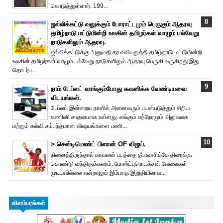
கொடுத்துள்ளார். 199...
ஜல்லிக்கட்டு வலுக்கும் போராட்டமும் பெருகும் ஆதரவு
தமிழ்நாடு மட்டுமின்றி உலகின் தமிழர்கள் வாழும் பல்வேறு
நாடுகளிலும் ஆதரவு.
ஜல்லிக்கட்டுக்கு அனுமதி தர வலியுறுத்தி தமிழ்நாடு மட்டுமின்றி
உலகின் தமிழர்கள் வாழும் பல்வேறு நாடுகளிலும் ஆதரவு பெருகி வருகிறது இது
தொடர்ப...
நாம் டேப்லட் வாங்கும்போது கவனிக்க வேண்டியவை
விடயங்கள்.
டேப்லட் இன்றைய நாளில் அனைவரும் பயன்படுத்தும் சிறிய
கணினி சாதனமாக உள்ளது. எங்கும் எந்நேரமும் அலுவலக
மற்றும் கல்வி சம்பந்தமான விஷயங்களை பணி...
> சென்டிமெண்ட் பிளான் OF விஜய்.
நினைத்திருந்தால் காவலன் படத்தை தீபாவளிக்கே திரைக்கு
கொண்டு வந்திருக்கலாம். போஸ்ட்புரொட‌க்சன் வேலைகள்
முடியவில்லை என்றாலும் இம்மாத இறுதியிலாவ...
விளம்பரங்கள்