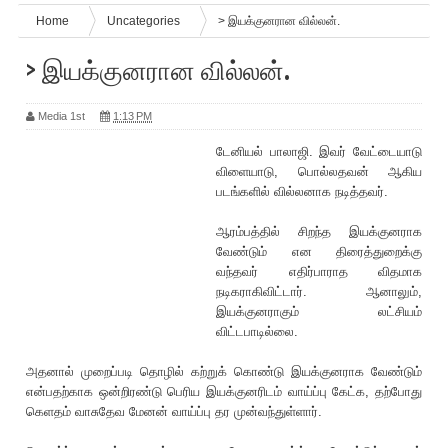
Home
Uncategories
> இயக்குனரான வில்லன்.
> இயக்குனரான வில்லன்.
Media 1st
1:13 PM
டேனியல் பாலாஜி. இவர் வேட்டையாடு
விளையாடு, பொல்லதவன் ஆகிய
படங்களில் வில்லனாக நடித்தவர்.
ஆரம்பத்தில் சிறந்த இயக்குனராக
வேண்டும் என திரைத்துறைக்கு
வந்தவர் எதிர்பாராத விதமாக
நடிகராகிவிட்டார். ஆனாலும்,
இயக்குனராகும் லட்சியம்
விட்டபாடில்லை.
அதனால் முறைப்படி தொழில் கற்றுக் கொண்டு இயக்குனராக வேண்டும்
என்பதற்காக ஒன்றிரண்டு பெரிய இயக்குனரிடம் வாய்ப்பு கேட்க, தற்போது
கெளதம் வாசுதேவ மேனன் வாய்ப்பு தர முன்வந்துள்ளார்.