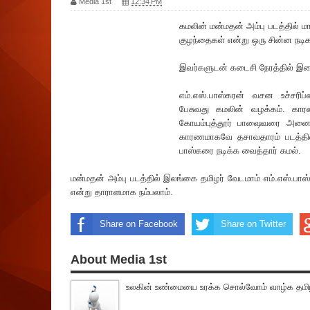
Media 1st
12:34 PM
கமலின் மன்மதன் அம்பு படத்தில் ம
குழந்தைகள் என்று ஒரு சின்ன நடிகர
இவர்களுடன் கடைசி நேரத்தில் இணைந
எம்.எஸ்.பாஸ்கரன் வசன உச்சரிப்
பேசுவது கமலின் வழக்கம். 
கோயம்புத்தூர் பாஷைவரை அனைத்
காரணமாகவே தசாவதாரம் படத்தில் 
பாஸ்கரை நடிக்க வைத்தார் கமல்.
மன்மதன் அம்பு படத்தில் இலங்கை தமிழர் வேடமாம் எம்.எஸ்.பாஸ்
என்று தாராளமாக நம்பலாம்.
Share on Facebook
Share on Twitter
About Media 1st
உலகின் உண்மையை உரக்க சொல்வோம் வாழ்க தமிழ