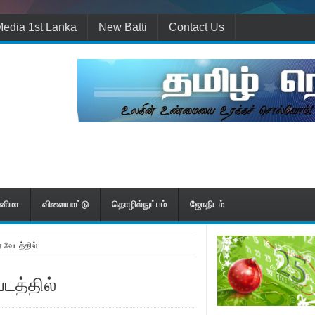
edia 1st Lanka
New Batti
Contact Us
ினிமா
விளையாட்டு
தொழில்நுட்பம்
ஜோதிடம்
 வேடத்தில்
டத்தில்