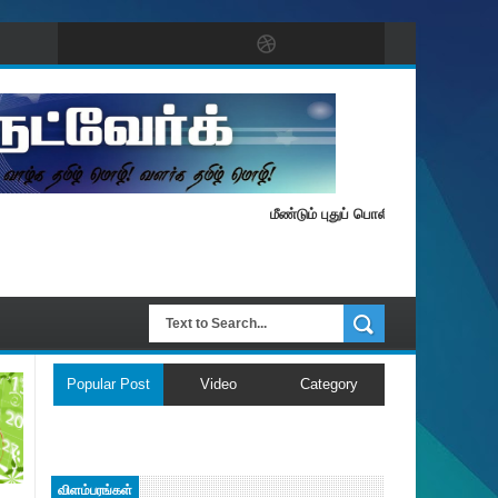
மீண்டும் புதுப் பொலிவுடன் தமிழ் நெட்வேர
Popular Post
Video
Category
விளம்பரங்கள்