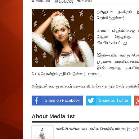
Media 1st
12:31 AM
சினிமா
தன்னுடன் நடிக்கும்
தெ‌ரிவித்துள்ளார்.
பாவனா பிருத்விராஜை க
மேலும் தெலு‌ங்கு ந
கிசுகிசுக்கப்பட்டது.
இந்நிலையில் தனது மௌன
ஒருவரை காதலிப்பதாகவு
இப்போதைக்கு நடிப்பில
பேட்டியொன்றில் குறிப்பிட்டுள்ளார் பாவனா.
அத்துடன் தனது காதலர் மலையாளி அல்ல என்றும் அவர் தெ‌ரிவித்
Share on Facebook
Share on Twitter
About Media 1st
உலகின் உண்மையை உரக்க சொல்வோம் வாழ்க தமிழ