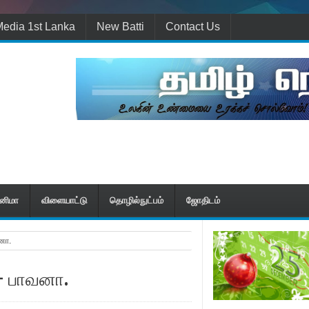
edia 1st Lanka
New Batti
Contact Us
ினிமா
விளையாட்டு
தொழில்நுட்பம்
ஜோதிடம்
னா.
 - பாவனா.