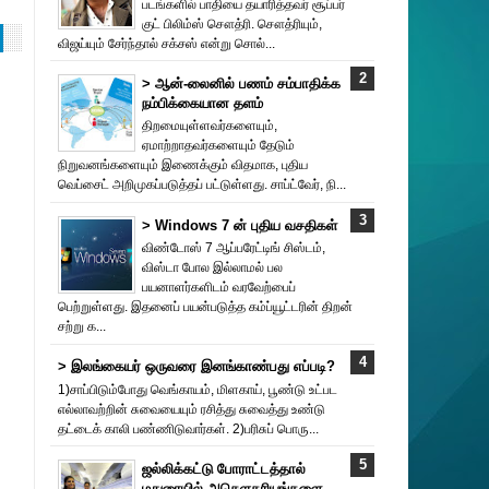
படங்களில் பாதியை தயா‌ரித்தவர் சூப்பர்
குட் பிலிம்ஸ் சௌத்‌ரி. சௌத்‌ரியும்,
விஜய்யும் சேர்ந்தால் சக்சஸ் என்று சொல்...
> ஆன்-லைனில் பணம் சம்பாதிக்க
நம்பிக்கையான தளம்
திறமையுள்ளவர்களையும்,
ஏமாற்றாதவர்களையும் தேடும்
நிறுவனங்களையும் இணைக்கும் விதமாக, புதிய
வெப்சைட் அறிமுகப்படுத்தப் பட்டுள்ளது. சாப்ட்வேர், நி...
> Windows 7 ன் புதிய வசதிகள்
விண்டோஸ் 7 ஆப்பரேட்டிங் சிஸ்டம்,
விஸ்டா போல இல்லாமல் பல
பயனாளர்களிடம் வரவேற்பைப்
பெற்றுள்ளது. இதனைப் பயன்படுத்த கம்ப்யூட்டரின் திறன்
சற்று க...
> இலங்கையர் ஒருவரை இனங்காண்பது எப்படி?
1)சாப்பிடும்போது வெங்காயம், மிளகாய், பூண்டு உட்பட
எல்லாவற்றின் சுவையையும் ரசித்து சுவைத்து உண்டு
தட்டைக் காலி பண்ணிடுவார்கள். 2)பரிசுப் பொரு...
ஜல்லிக்கட்டு போராட்டத்தால்
மதுரையில் அசௌகரியங்களை