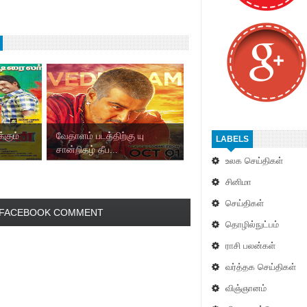
்கும்
வேதாளம் படத்திற்கு யு
LABELS
சான்றிதழ் தீப...
உலக செய்திகள்
சினிமா
செய்திகள்
FACEBOOK COMMENT
தொழில்நுட்பம்
ராசி பலன்கள்
வர்த்தக செய்திகள்
விஞ்ஞானம்