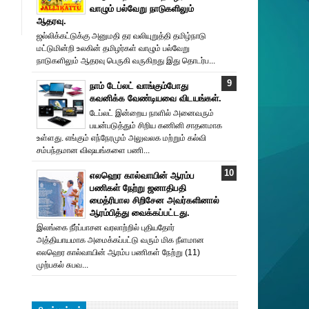
வாழும் பல்வேறு நாடுகளிலும்
ஆதரவு.
ஜல்லிக்கட்டுக்கு அனுமதி தர வலியுறுத்தி தமிழ்நாடு
மட்டுமின்றி உலகின் தமிழர்கள் வாழும் பல்வேறு
நாடுகளிலும் ஆதரவு பெருகி வருகிறது இது தொடர்ப...
நாம் டேப்லட் வாங்கும்போது
கவனிக்க வேண்டியவை விடயங்கள்.
டேப்லட் இன்றைய நாளில் அனைவரும்
பயன்படுத்தும் சிறிய கணினி சாதனமாக
உள்ளது. எங்கும் எந்நேரமும் அலுவலக மற்றும் கல்வி
சம்பந்தமான விஷயங்களை பணி...
எலஹெர கால்வாயின் ஆரம்ப
பணிகள் நேற்று ஜனாதிபதி
மைத்ரிபால சிறிசேன அவர்களினால்
ஆரம்பித்து வைக்கப்பட்டது.
இலங்கை நீர்ப்பாசன வரலாற்றில் புதியதோர்
அத்தியாயமாக அமைக்கப்பட்டு வரும் மிக நீளமான
எலஹெர கால்வாயின் ஆரம்ப பணிகள் நேற்று (11)
முற்பகல் சுபவ...