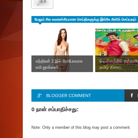
மேலும் சில சுவாரஸ்சியமான செய்திகளுக்கு இங்கே கிளிக் செய்யவும்
எந்திரன் 2 இல் ரோபோவாக
வௌ்ளத்தில் தத்தளிக
எமி ஜாக்ஸன் ...
தமிழ் திரைப...
BLOGGER COMMENT
0 நான் சம்பாதிச்சது:
Note: Only a member of this blog may post a comment.