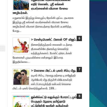
எதிர் கொண்ட ஶ்ரீ லங்கன்
ஏயார்லைன்ஸ் விமான சேவை
ஊழியர்கள்.
மதுரையில் இருந்து கொழும்பு நோக்கி புறப்பட தயாராக
இருந்து ஶ்ரீ லங்கன் ஏயார்லைன்ஸ் விமான சேவை
ஊழியர்கள் விமான நிலையத்தை நோக்கி பயணித்த
போது...
> சென்டிமெண்ட் பிளான் OF விஜய்.
நினைத்திருந்தால் காவலன் படத்தை
தீபாவளிக்கே திரைக்கு கொண்டு
வந்திருக்கலாம். போஸ்ட்புரொட‌க்சன்
வேலைகள் முடியவில்லை என்றாலும் இம்மாத
இறுதியிலாவ...
> கொலை மிரட்டல் புகார் சிம்பு மீது.
நடிகர் சிம்பு, அவரது தந்தை டி.ராஜேந்தர்
ஆகியோர் மீது திருச்சி வியோகஸ்தர்
எஸ்.பி.ராமமூர்த்தி என்பவர் கொலை
மிரட்டல் புகார் கொடுத்துள்ளார். 199...
ஜல்லிக்கட்டு வலுக்கும் போராட்டமும்
பெருகும் ஆதரவு தமிழ்நாடு
மட்டுமின்றி உலகின் தமிழர்கள்