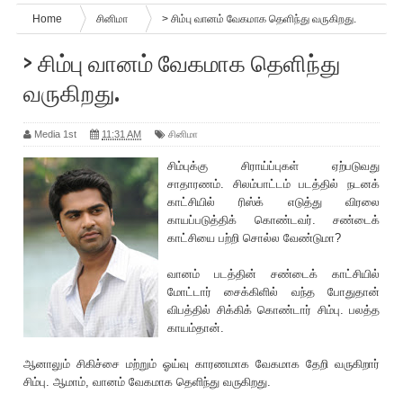
Home
சினிமா
> சிம்பு வானம் வேகமாக தெ‌ளிந்து வருகிறது.
> சிம்பு வானம் வேகமாக தெ‌ளிந்து
வருகிறது.
Media 1st
11:31 AM
சினிமா
சிம்புக்கு சிராய்ப்புகள் ஏற்படுவது
சாதாரணம். ‌சிலம்பாட்டம் படத்தில் நடனக்
காட்சியில் ‌ரிஸ்க் எடுத்து விரலை
காயப்படுத்திக் கொண்டவர். சண்டைக்
காட்சியை பற்றி சொல்ல வேண்டுமா?
வானம் படத்தின் சண்டைக் காட்சியில்
மோட்டார் சைக்கிளில் வந்த போதுதான்
விபத்தில் சிக்கிக் கொண்டார் சிம்பு. பலத்த
காயம்தான்.
ஆனாலும் சிகிச்சை மற்றும் ஓய்வு காரணமாக வேகமாக தேறி வருகிறார்
சிம்பு. ஆமாம், வானம் வேகமாக தெ‌ளிந்து வருகிறது.