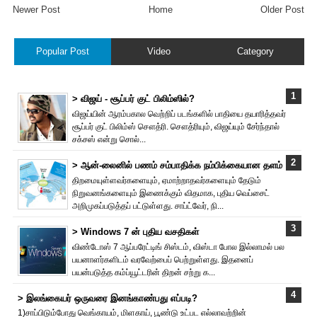
Newer Post
Home
Older Post
Popular Post
Video
Category
> விஜய் - சூப்பர் குட் பிலிம்ஸில்?
விஜய்யின் ஆரம்பகால வெற்றிப் படங்களில் பாதியை தயா‌ரித்தவர்
சூப்பர் குட் பிலிம்ஸ் சௌத்‌ரி. சௌத்‌ரியும், விஜய்யும் சேர்ந்தால்
சக்சஸ் என்று சொல்...
> ஆன்-லைனில் பணம் சம்பாதிக்க நம்பிக்கையான தளம்
திறமையுள்ளவர்களையும், ஏமாற்றாதவர்களையும் தேடும்
நிறுவனங்களையும் இணைக்கும் விதமாக, புதிய வெப்சைட்
அறிமுகப்படுத்தப் பட்டுள்ளது. சாப்ட்வேர், நி...
> Windows 7 ன் புதிய வசதிகள்
விண்டோஸ் 7 ஆப்பரேட்டிங் சிஸ்டம், விஸ்டா போல இல்லாமல் பல
பயனாளர்களிடம் வரவேற்பைப் பெற்றுள்ளது. இதனைப்
பயன்படுத்த கம்ப்யூட்டரின் திறன் சற்று க...
> இலங்கையர் ஒருவரை இனங்காண்பது எப்படி?
1)சாப்பிடும்போது வெங்காயம், மிளகாய், பூண்டு உட்பட எல்லாவற்றின்