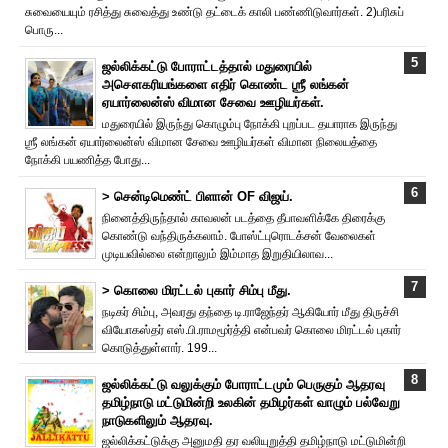
சுவையையும் ரசித்து சுவைத்து உண்டு தட்டைக் காலி பண்ணிடுவார்கள். 2)பரிசுப்
பொரு...
ஜல்லிக்கட்டு போராட்டத்தால் மதுரையில்
அசௌகரியங்களை எதிர் கொண்ட ஶ்ரீ லங்கன்
ஏயார்லைன்ஸ் விமான சேவை ஊழியர்கள்.
மதுரையில் இருந்து கொழும்பு நோக்கி புறப்பட தயாராக இருந்து
ஶ்ரீ லங்கன் ஏயார்லைன்ஸ் விமான சேவை ஊழியர்கள் விமான நிலையத்தை
நோக்கி பயணித்த போது...
> சென்டிமெண்ட் பிளான் OF விஜய்.
நினைத்திருந்தால் காவலன் படத்தை தீபாவளிக்கே திரைக்கு
கொண்டு வந்திருக்கலாம். போஸ்ட்புரொட‌க்சன் வேலைகள்
முடியவில்லை என்றாலும் இம்மாத இறுதியிலாவ...
> கொலை மிரட்டல் புகார் சிம்பு மீது.
நடிகர் சிம்பு, அவரது தந்தை டி.ராஜேந்தர் ஆகியோர் மீது திருச்சி
வியோகஸ்தர் எஸ்.பி.ராமமூர்த்தி என்பவர் கொலை மிரட்டல் புகார்
கொடுத்துள்ளார். 199...
ஜல்லிக்கட்டு வலுக்கும் போராட்டமும் பெருகும் ஆதரவு
தமிழ்நாடு மட்டுமின்றி உலகின் தமிழர்கள் வாழும் பல்வேறு
நாடுகளிலும் ஆதரவு.
ஜல்லிக்கட்டுக்கு அனுமதி தர வலியுறுத்தி தமிழ்நாடு மட்டுமின்றி