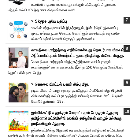
கணினி சாதனமாக உள்ளது. எங்கும் எந்நேரமும் அலுவலக
மற்றும் கல்வி சம்பந்தமான விஷயங்களை பணி...
> Skype புதிய பதிப்பு
உலகின் எந்த மூலையில் இருந்தாலும், இன்டர்நெட் இணைப்பு
மூலம் மற்றவருடன் தொடர்பு கொள்ளும் வசதியைத் தருவதில்
ஸ்கைப் அப்ளிகேஷன் தொகுப்பு முன்னணிய...
காலநிலை மாற்றத்தை எதிர்கொள்வது தொடர்பாக மிகவும்
அர்ப்பணிப்புடன் செயற்பட்ட ஜனாதிபதிக்கு விசேட விருது.
"கால நிலை மாற்றமும் வர்த்தகத்திற்கான வாய்ப்புகளும்
சவால்களும்" என்ற தலைப்பில் இன்று (24) கொழும்பு கோல்பேஸ்
ஹோட்டலில் நடைபெற்ற...
> கொலை மிரட்டல் புகார் சிம்பு மீது.
நடிகர் சிம்பு, அவரது தந்தை டி.ராஜேந்தர் ஆகியோர் மீது திருச்சி
வியோகஸ்தர் எஸ்.பி.ராமமூர்த்தி என்பவர் கொலை மிரட்டல் புகார்
கொடுத்துள்ளார். 199...
ஜல்லிக்கட்டு வலுக்கும் போராட்டமும் பெருகும் ஆதரவு
தமிழ்நாடு மட்டுமின்றி உலகின் தமிழர்கள் வாழும் பல்வேறு
நாடுகளிலும் ஆதரவு.
ஜல்லிக்கட்டுக்கு அனுமதி தர வலியுறுத்தி தமிழ்நாடு மட்டுமின்றி
உலகின் தமிழர்கள் வாழும் பல்வேறு நாடுகளிலும் ஆதரவு பெருகி வருகிறது இது