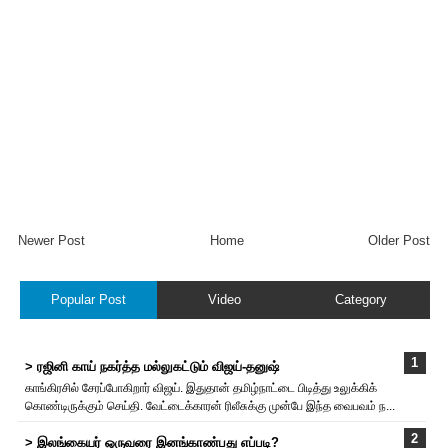
Newer Post
Home
Older Post
Popular Post
Video
Category
> ரஜினி காய் நகர்த்த மல்லுகட்டும் விஜய்-தனுஷ்
காங்கிரசில் சேரப்போகிறார் விஜய். இதுதான் தமிழ்நாட்டை பிடித்து உலுக்கிக்
கொண்டிருக்கும் செய்தி. வேட்டைக்காரன் ரிலீசுக்கு முன்பே இந்த வைபவம் ந...
> இலங்கையர் ஒருவரை இனங்காண்பது எப்படி?