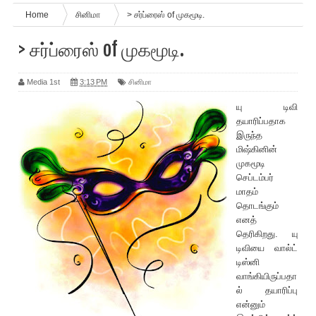
Home
சினிமா
> சர்ப்ரைஸ் of முகமூடி.
> சர்ப்ரைஸ் of முகமூடி.
Media 1st
3:13 PM
சினிமா
யு டிவி
தயா‌ரிப்பதாக
இருந்த
மிஷ்கினின்
முகமூடி
செப்டம்பர்
மாதம்
தொடங்கும்
என‌த்
தெ‌ரிகிறது. யு
டிவியை வால்ட்
டிஸ்னி
வாங்கியிருப்பதா
ல் தயா‌ரிப்பு
என்னும்