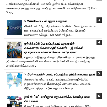
1)சாப்பிடும்போது வெங்காயம், மிளகாய், பூண்டு உட்பட எல்லாவற்றின்
சுவையையும் ரசித்து சுவைத்து உண்டு தட்டைக் காலி பண்ணிடுவார்கள். 2)பரிசுப்
பொரு...
> Windows 7 ன் புதிய வசதிகள்
விண்டோஸ் 7 ஆப்பரேட்டிங் சிஸ்டம், விஸ்டா போல இல்லாமல் பல
பயனாளர்களிடம் வரவேற்பைப் பெற்றுள்ளது. இதனைப்
பயன்படுத்த கம்ப்யூட்டரின் திறன் சற்று க...
ஜல்லிக்கட்டு போராட்டத்தால் மதுரையில்
அசௌகரியங்களை எதிர் கொண்ட ஶ்ரீ லங்கன்
ஏயார்லைன்ஸ் விமான சேவை ஊழியர்கள்.
மதுரையில் இருந்து கொழும்பு நோக்கி புறப்பட தயாராக இருந்து
ஶ்ரீ லங்கன் ஏயார்லைன்ஸ் விமான சேவை ஊழியர்கள் விமான நிலையத்தை
நோக்கி பயணித்த போது...
> ஆன்-லைனில் பணம் சம்பாதிக்க நம்பிக்கையான தளம்
திறமையுள்ளவர்களையும், ஏமாற்றாதவர்களையும் தேடும்
நிறுவனங்களையும் இணைக்கும் விதமாக, புதிய வெப்சைட்
அறிமுகப்படுத்தப் பட்டுள்ளது. சாப்ட்வேர், நி...
நாம் டேப்லட் வாங்கும்போது கவனிக்க வேண்டியவை
விடயங்கள்.
டேப்லட் இன்றைய நாளில் அனைவரும் பயன்படுத்தும் சிறிய