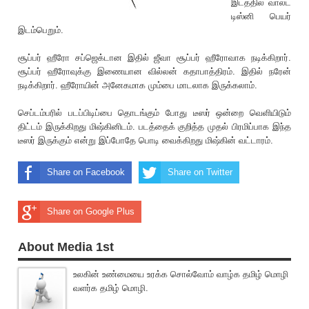
இடத்தில் வால்ட்
டிஸ்னி பெயர்
இடம்பெறும்.
சூப்பர் ஹீரோ சப்ஜெக்டான இதில் ‌ஜீவா சூப்பர் ஹீரோவாக நடிக்கிறார்.
சூப்பர் ஹீரோவுக்கு இணையான வில்லன் கதாபாத்திரம். இதில் நரேன்
நடிக்கிறார். ஹீரோயின் அனேகமாக மும்பை மாடலாக இருக்கலாம்.
செப்டம்ப‌ரில் படப்பிடிப்பை தொடங்கும் போது டீஸர் ஒன்றை வெளியிடும்
திட்டம் இருக்கிறது மிஷ்கினிடம். படத்தைக் குறித்த முதல் பிரமிப்பாக இந்த
டீஸர் இருக்கும் என்று இப்போதே பொடி வைக்கிறது மிஷ்கின் வட்டாரம்.
Share on Facebook
Share on Twitter
Share on Google Plus
About Media 1st
உலகின் உண்மையை உரக்க சொல்வோம் வாழ்க தமிழ் மொழி
வளர்க தமிழ் மொழி.