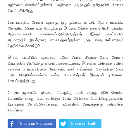
அறிக்கை வெளியிட்டுள்ளார். அறிக்கை முழுவதும் நமிதாவின் கோபம்
கொப்பளிக்கிறது.
கோ படத்தில் சோனா நடித்தது ஒரு துக்கடா காட்சி. ஆபாச உடையில்
அதைவிட ஆபாச உடல் மொழியுடன் இரட்டை அர்த்த வசனம் பேசி நடிப்பின்
அடிப்படையையே கொச்சைப்படுத்தியிருந்தார். இந்தக் காட்சியின்
ஆபாசத்தில் இயக்குனர் கே.வி.ஆனந்துக்கே முழு பங்கு என்பதையும்
தெ‌ரிவிக்க வேண்டும்.
இந்தக் காட்சியில் நடித்ததை ஏதோ பெ‌ரிய விஷயம் போல் சோனா
மீடியாக்கில் தெ‌ரிவித்து வந்தார். உச்சகட்டமாக, இந்தக் காட்சிக்காக நமிதா
என்னை பாராட்டியிருக்க வேண்டும், நான் எஸ்எம்எஸ் அனுப்பியும் அவர்
பதில் தெ‌ரிவிக்கவில்லை என்று பேட்டிளித்தார். இதுதான் நமிதாவை
கோபப்படுத்தியது.
சோனா நடிகையே இல்லை, அவருக்கு நான் எதற்கு பதில் சொல்ல
வேண்டும் என்று கொந்தளித்துப் போய் அறிக்கை வெளியிட்டிருக்கிறார்.
நியாயமாக கே.வி.ஆனந்த்தான் நமிதாவின் கோபத்துக்கு பதிலளிக்க
வேண்டும்.
Share on Facebook
Share on Twitter