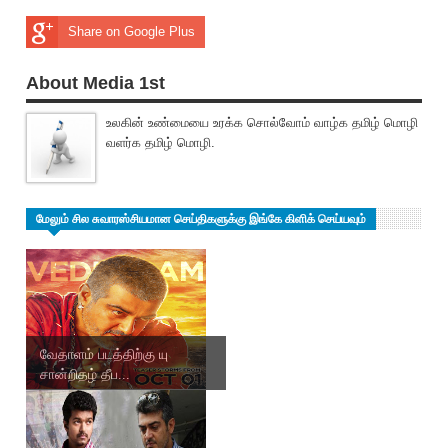
Share on Google Plus
About Media 1st
உலகின் உண்மையை உரக்க சொல்வோம் வாழ்க தமிழ் மொழி
வளர்க தமிழ் மொழி.
மேலும் சில சுவாரஸ்சியமான செய்திகளுக்கு இங்கே கிளிக் செய்யவும்
வேதாளம் படத்திற்கு யு
சான்றிதழ் தீப...