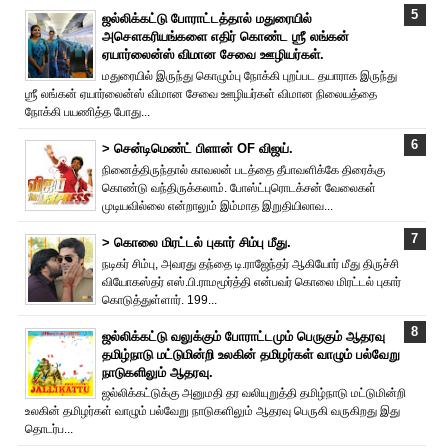
ஜல்லிக்கட்டு போராட்டத்தால் மதுரையில்
அசௌகரியங்களை எதிர் கொண்ட ஶ்ரீ லங்கன்
ஏயார்லைன்ஸ் விமான சேவை ஊழியர்கள்.
மதுரையில் இருந்து கொழும்பு நோக்கி புறப்பட தயாராக இருந்து
ஶ்ரீ லங்கன் ஏயார்லைன்ஸ் விமான சேவை ஊழியர்கள் விமான நிலையத்தை
நோக்கி பயணித்த போது...
> சென்டிமெண்ட் பிளான் OF விஜய்.
நினைத்திருந்தால் காவலன் படத்தை தீபாவளிக்கே திரைக்கு
கொண்டு வந்திருக்கலாம். போஸ்ட்புரொட‌க்சன் வேலைகள்
முடியவில்லை என்றாலும் இம்மாத இறுதியிலாவ...
> கொலை மிரட்டல் புகார் சிம்பு மீது.
நடிகர் சிம்பு, அவரது தந்தை டி.ராஜேந்தர் ஆகியோர் மீது திருச்சி
வியோகஸ்தர் எஸ்.பி.ராமமூர்த்தி என்பவர் கொலை மிரட்டல் புகார்
கொடுத்துள்ளார். 199...
ஜல்லிக்கட்டு வலுக்கும் போராட்டமும் பெருகும் ஆதரவு
தமிழ்நாடு மட்டுமின்றி உலகின் தமிழர்கள் வாழும் பல்வேறு
நாடுகளிலும் ஆதரவு.
ஜல்லிக்கட்டுக்கு அனுமதி தர வலியுறுத்தி தமிழ்நாடு மட்டுமின்றி
உலகின் தமிழர்கள் வாழும் பல்வேறு நாடுகளிலும் ஆதரவு பெருகி வருகிறது இது
தொடர்ப...