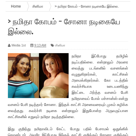
Home
சினிமா
> நமிதா கோபம் - சோனா நடிகையே இல்லை.
> நமிதா கோபம் - சோனா நடிகையே
இல்லை.
Media 1st
9:13 AM
சினிமா
நமிதா இப்போது தமிழில்
நடிப்பதில்லை. என்றாலும் அவரை
வைத்து படங்களில் வசனங்கள்
எழுதுகிறார்கள், காட்சிகள்
அமைக்கிறார்கள். கோ படத்தில்
கவர்ச்சியாக உடையணிந்து
இரட்டை அர்த்த வசனம் பேசி
நமிதாவைப் போல் மச்சான்ஸ் என்று
வசனம் பேசி நடித்தார் சோனா. இந்தக் காட்சி அனைவரையும் முகம் சுழிக்க
வைத்தது. கவர்ச்சி நடிகை என்றாலும் இதுபோன்ற அருவருப்பான
காட்சிகளில் எதுவும் நமிதா நடித்ததில்லை.
இது குறித்து நமிதாவிடம் கேட்ட போது பதில் பேசாமல் ஒதுங்கிக்
கொண்டார். அவரே இப்போது இந்த‌க் காட்சி குறித்தும் சோனா குறித்தும்