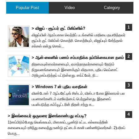
Popular Post
Video
Category
> விஜய் - சூப்பர் குட் பிலிம்ஸில்?
விஜய்யின் ஆரம்பகால வெற்றிப் படங்களில் பாதியை தயா‌ரித்தவர்
சூப்பர் குட் பிலிம்ஸ் சௌத்‌ரி. சௌத்‌ரியும், விஜய்யும் சேர்ந்தால்
சக்சஸ் என்று சொல்...
> ஆன்-லைனில் பணம் சம்பாதிக்க நம்பிக்கையான தளம்
திறமையுள்ளவர்களையும், ஏமாற்றாதவர்களையும் தேடும்
நிறுவனங்களையும் இணைக்கும் விதமாக, புதிய வெப்சைட்
அறிமுகப்படுத்தப் பட்டுள்ளது. சாப்ட்வேர், நி...
> Windows 7 ன் புதிய வசதிகள்
விண்டோஸ் 7 ஆப்பரேட்டிங் சிஸ்டம், விஸ்டா போல இல்லாமல் பல
பயனாளர்களிடம் வரவேற்பைப் பெற்றுள்ளது. இதனைப்
பயன்படுத்த கம்ப்யூட்டரின் திறன் சற்று க...
> இலங்கையர் ஒருவரை இனங்காண்பது எப்படி?
1)சாப்பிடும்போது வெங்காயம், மிளகாய், பூண்டு உட்பட எல்லாவற்றின்
சுவையையும் ரசித்து சுவைத்து உண்டு தட்டைக் காலி பண்ணிடுவார்கள். 2)பரிசுப்
பொரு...