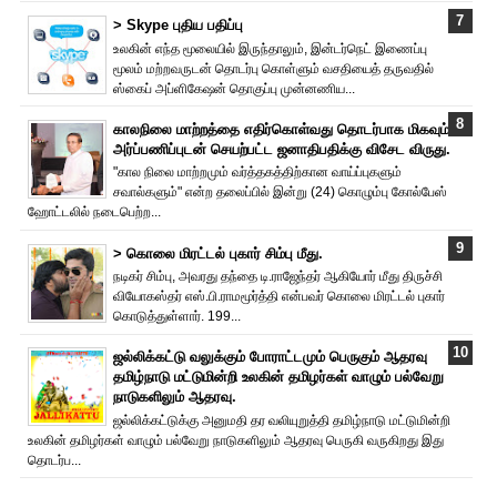
> Skype புதிய பதிப்பு
உலகின் எந்த மூலையில் இருந்தாலும், இன்டர்நெட் இணைப்பு
மூலம் மற்றவருடன் தொடர்பு கொள்ளும் வசதியைத் தருவதில்
ஸ்கைப் அப்ளிகேஷன் தொகுப்பு முன்னணிய...
காலநிலை மாற்றத்தை எதிர்கொள்வது தொடர்பாக மிகவும்
அர்ப்பணிப்புடன் செயற்பட்ட ஜனாதிபதிக்கு விசேட விருது.
"கால நிலை மாற்றமும் வர்த்தகத்திற்கான வாய்ப்புகளும்
சவால்களும்" என்ற தலைப்பில் இன்று (24) கொழும்பு கோல்பேஸ்
ஹோட்டலில் நடைபெற்ற...
> கொலை மிரட்டல் புகார் சிம்பு மீது.
நடிகர் சிம்பு, அவரது தந்தை டி.ராஜேந்தர் ஆகியோர் மீது திருச்சி
வியோகஸ்தர் எஸ்.பி.ராமமூர்த்தி என்பவர் கொலை மிரட்டல் புகார்
கொடுத்துள்ளார். 199...
ஜல்லிக்கட்டு வலுக்கும் போராட்டமும் பெருகும் ஆதரவு
தமிழ்நாடு மட்டுமின்றி உலகின் தமிழர்கள் வாழும் பல்வேறு
நாடுகளிலும் ஆதரவு.
ஜல்லிக்கட்டுக்கு அனுமதி தர வலியுறுத்தி தமிழ்நாடு மட்டுமின்றி
உலகின் தமிழர்கள் வாழும் பல்வேறு நாடுகளிலும் ஆதரவு பெருகி வருகிறது இது
தொடர்ப...