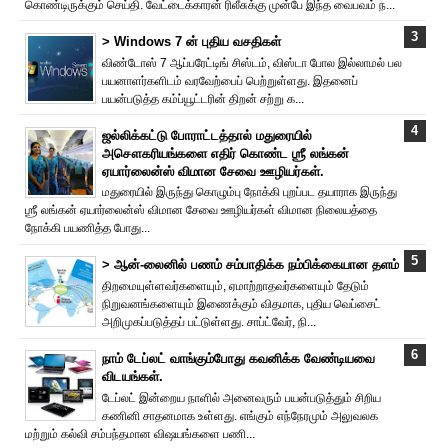
கொண்டிருக்கும் செய்தி. வேட்டைக்காரன் ரிலீசுக்கு முன்பே இந்த வைபவம் ந...
> Windows 7 ன் புதிய வசதிகள்
விண்டோஸ் 7 ஆப்பரேட்டிங் சிஸ்டம், விஸ்டா போல இல்லாமல் பல
பயனாளர்களிடம் வரவேற்பைப் பெற்றுள்ளது. இதனைப்
பயன்படுத்த கம்ப்யூட்டரின் திறன் சற்று க...
ஜல்லிக்கட்டு போராட்டத்தால் மதுரையில்
அசௌகரியங்களை எதிர் கொண்ட ஶ்ரீ லங்கன்
ஏயார்லைன்ஸ் விமான சேவை ஊழியர்கள்.
மதுரையில் இருந்து கொழும்பு நோக்கி புறப்பட தயாராக இருந்து
ஶ்ரீ லங்கன் ஏயார்லைன்ஸ் விமான சேவை ஊழியர்கள் விமான நிலையத்தை
நோக்கி பயணித்த போது...
> ஆன்-லைனில் பணம் சம்பாதிக்க நம்பிக்கையான தளம்
திறமையுள்ளவர்களையும், ஏமாற்றாதவர்களையும் தேடும்
நிறுவனங்களையும் இணைக்கும் விதமாக, புதிய வெப்சைட்
அறிமுகப்படுத்தப் பட்டுள்ளது. சாப்ட்வேர், நி...
நாம் டேப்லட் வாங்கும்போது கவனிக்க வேண்டியவை
விடயங்கள்.
டேப்லட் இன்றைய நாளில் அனைவரும் பயன்படுத்தும் சிறிய
கணினி சாதனமாக உள்ளது. எங்கும் எந்நேரமும் அலுவலக
மற்றும் கல்வி சம்பந்தமான விஷயங்களை பணி...