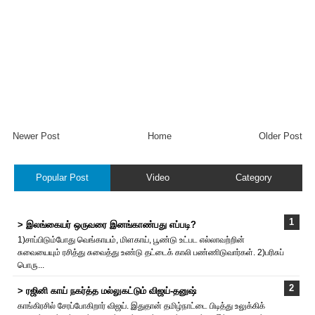
Newer Post
Home
Older Post
Popular Post
Video
Category
> இலங்கையர் ஒருவரை இனங்காண்பது எப்படி?
1)சாப்பிடும்போது வெங்காயம், மிளகாய், பூண்டு உட்பட எல்லாவற்றின்
சுவையையும் ரசித்து சுவைத்து உண்டு தட்டைக் காலி பண்ணிடுவார்கள். 2)பரிசுப்
பொரு...
> ரஜினி காய் நகர்த்த மல்லுகட்டும் விஜய்-தனுஷ்
காங்கிரசில் சேரப்போகிறார் விஜய். இதுதான் தமிழ்நாட்டை பிடித்து உலுக்கிக்