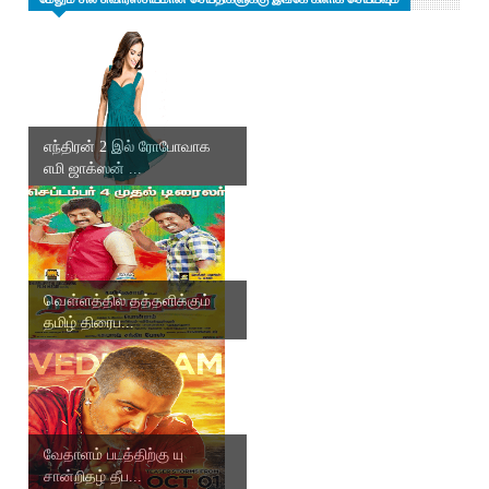
எந்திரன் 2 இல் ரோபோவாக
எமி ஜாக்ஸன் ...
வௌ்ளத்தில் தத்தளிக்கும்
தமிழ் திரைப...
வேதாளம் படத்திற்கு யு
சான்றிதழ் தீப...