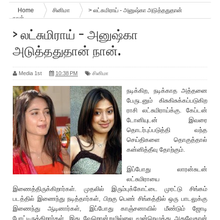
Home
சினிமா
> லட்சுமிராய் - அனுஷ்கா அடுத்ததுதான்
நான்.
> லட்சுமிராய் - அனுஷ்கா
அடுத்ததுதான் நான்.
Media 1st
10:38 PM
சினிமா
நடிக்கிற, நடிக்காத அத்தனை
பேருடனும் கிசுகிசுக்கப்படுகிற
ராசி லட்சுமிராய்க்கு. கேப்டன்
டோனியுடன் இவரை
தொடர்புப்படுத்தி வந்த
செய்திகளை தொகுத்தால்
கன்னித்தீவு தோற்கும்.
இப்போது லாரன்சுடன்
லட்சுமிராயை
இணைத்திருக்கிறார்கள். முதலில் இரும்புக்கோட்டை முரட்டு சிங்கம்
படத்தில் இணைந்து நடித்தார்கள், பிறகு பெண் சிங்கத்தில் ஒரு பாடலுக்கு
இணைந்து ஆடினார்கள், இப்போது காஞ்சனாவில் மீண்டும் ஜோடி
போட்டிருக்கிறார்கள். இது வேறொன்றுமில்லை மூன்றெழுத்து அதுவேதான்