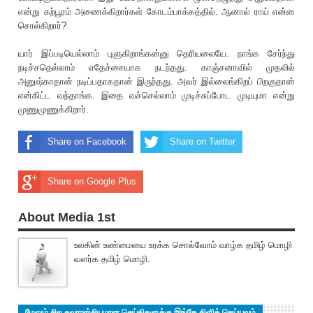
என்று கற்பூரம் அணைக்கிறார்கள் கோடம்பாக்கத்தில். ஆனால் ராய் என்ன
சொல்கிறார்?
யார் இப்படியெல்லாம் புளுகிறாங்கன்னு தெ‌ரியலையே. நாங்க சேர்ந்து
நடிச்சதெல்லாம் எதேச்சையாக நடந்தது. காஞ்சனாவில் முதலில்
அனுஷ்காதான் நடிப்பதாகதான் இருந்தது. அவர் இல்லைங்கிறப் பிறகுதான்
என்கிட்ட வந்தாங்க. இதை வச்செல்லாம் முடிச்சுப்போட முடியுமா என்று
முணுமுணுக்கிறார்.
Share on Facebook
Share on Twitter
Share on Google Plus
About Media 1st
உலகின் உண்மையை உரக்க சொல்வோம் வாழ்க தமிழ் மொழி
வளர்க தமிழ் மொழி.
மேலும் சில சுவாரஸ்சியமான செய்திகளுக்கு இங்கே கிளிக் செய்யவும்