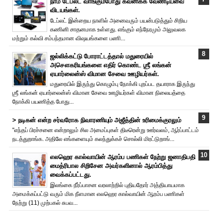
நாம் டேப்லட் வாங்கும்போது கவனிக்க வேண்டியவை
விடயங்கள்.
டேப்லட் இன்றைய நாளில் அனைவரும் பயன்படுத்தும் சிறிய
கணினி சாதனமாக உள்ளது. எங்கும் எந்நேரமும் அலுவலக
மற்றும் கல்வி சம்பந்தமான விஷயங்களை பணி...
ஜல்லிக்கட்டு போராட்டத்தால் மதுரையில்
அசௌகரியங்களை எதிர் கொண்ட ஶ்ரீ லங்கன்
ஏயார்லைன்ஸ் விமான சேவை ஊழியர்கள்.
மதுரையில் இருந்து கொழும்பு நோக்கி புறப்பட தயாராக இருந்து
ஶ்ரீ லங்கன் ஏயார்லைன்ஸ் விமான சேவை ஊழியர்கள் விமான நிலையத்தை
நோக்கி பயணித்த போது...
> நடிகன் என்ற சர்வரோக நிவாரணியும் அ‌ஜீத்தின் உ‌ரிமைக்குரலும்
"எந்தப் பிரச்சனை என்றாலும் சில அமைப்புகள் திடீரென்று ஊர்வலம், ஆர்ப்பாட்டம்
நடத்துறாங்க. அதிலே எங்களையும் கலந்துக்கச் சொல்லி மிரட்டுறாங்...
எலஹெர கால்வாயின் ஆரம்ப பணிகள் நேற்று ஜனாதிபதி
மைத்ரிபால சிறிசேன அவர்களினால் ஆரம்பித்து
வைக்கப்பட்டது.
இலங்கை நீர்ப்பாசன வரலாற்றில் புதியதோர் அத்தியாயமாக
அமைக்கப்பட்டு வரும் மிக நீளமான எலஹெர கால்வாயின் ஆரம்ப பணிகள்
நேற்று (11) முற்பகல் சுபவ...