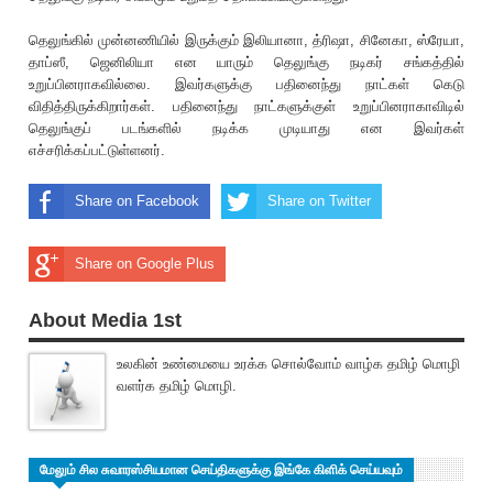
தெலுங்கில் முன்னணியில் இருக்கும் இலியானா, த்‌ரிஷா, சினேகா, ஸ்ரேயா,
தாப்ஸீ, ஜெனிலியா என யாரும் தெலுங்கு நடிகர் சங்கத்தில்
உறுப்பினராகவில்லை. இவர்களுக்கு பதினைந்து நாட்கள் கெடு
விதித்திருக்கிறார்கள். பதினைந்து நாட்களுக்குள் உறுப்பினராகாவிடில்
தெலுங்கு‌ப் படங்களில் நடிக்க முடியாது என இவர்கள்
எச்ச‌ரிக்கப்பட்டுள்ளனர்.
Share on Facebook
Share on Twitter
Share on Google Plus
About Media 1st
உலகின் உண்மையை உரக்க சொல்வோம் வாழ்க தமிழ் மொழி
வளர்க தமிழ் மொழி.
மேலும் சில சுவாரஸ்சியமான செய்திகளுக்கு இங்கே கிளிக் செய்யவும்