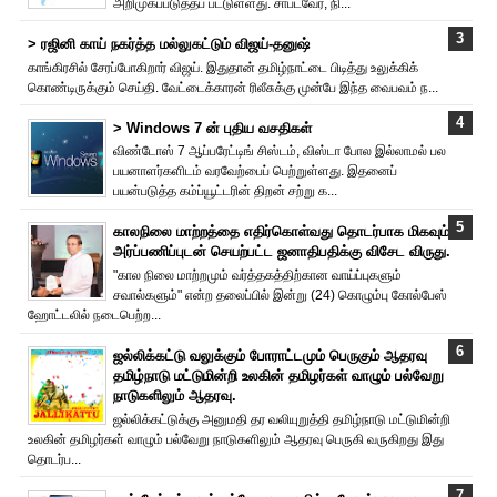
அறிமுகப்படுத்தப் பட்டுள்ளது. சாப்ட்வேர், நி...
> ரஜினி காய் நகர்த்த மல்லுகட்டும் விஜய்-தனுஷ்
காங்கிரசில் சேரப்போகிறார் விஜய். இதுதான் தமிழ்நாட்டை பிடித்து உலுக்கிக்
கொண்டிருக்கும் செய்தி. வேட்டைக்காரன் ரிலீசுக்கு முன்பே இந்த வைபவம் ந...
> Windows 7 ன் புதிய வசதிகள்
விண்டோஸ் 7 ஆப்பரேட்டிங் சிஸ்டம், விஸ்டா போல இல்லாமல் பல
பயனாளர்களிடம் வரவேற்பைப் பெற்றுள்ளது. இதனைப்
பயன்படுத்த கம்ப்யூட்டரின் திறன் சற்று க...
காலநிலை மாற்றத்தை எதிர்கொள்வது தொடர்பாக மிகவும்
அர்ப்பணிப்புடன் செயற்பட்ட ஜனாதிபதிக்கு விசேட விருது.
"கால நிலை மாற்றமும் வர்த்தகத்திற்கான வாய்ப்புகளும்
சவால்களும்" என்ற தலைப்பில் இன்று (24) கொழும்பு கோல்பேஸ்
ஹோட்டலில் நடைபெற்ற...
ஜல்லிக்கட்டு வலுக்கும் போராட்டமும் பெருகும் ஆதரவு
தமிழ்நாடு மட்டுமின்றி உலகின் தமிழர்கள் வாழும் பல்வேறு
நாடுகளிலும் ஆதரவு.
ஜல்லிக்கட்டுக்கு அனுமதி தர வலியுறுத்தி தமிழ்நாடு மட்டுமின்றி
உலகின் தமிழர்கள் வாழும் பல்வேறு நாடுகளிலும் ஆதரவு பெருகி வருகிறது இது
தொடர்ப...