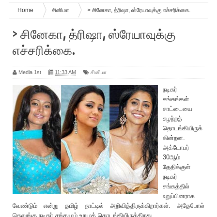
Home
சினிமா
> சினேகா, த்‌ரிஷா, ஸ்ரேயாவுக்கு எச்ச‌ரிக்கை.
> சினேகா, த்‌ரிஷா, ஸ்ரேயாவுக்கு
எச்ச‌ரிக்கை.
Media 1st
11:33 AM
சினிமா
நடிகர்
சங்கங்கள்
சாட்டையை
சுழற்ற‌த்
தொடங்கியிருக்
கின்றன.
அக்டோபர்
30ஆம்
தேதிக்குள்
நடிகர்
சங்கத்தில்
உறுப்பினராக
வேண்டும் என்று தமிழ் நாட்டில் அறிவித்திருக்கிறார்கள். அதேபோல்
தெலுங்கு நடிகர் சங்கமும் உறுமத் தொடங்கியிருக்கிறது.