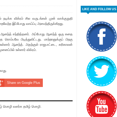
LIKE AND FOLLOW US
டம் நடிக்க விக்ரம் சில வருடங்கள் முன் வாக்குறுதி
றைவேற்ற இப்போது வாய்ப்பு அமைந்திருக்கிறது.
.வி.ஆனந்த் சந்தித்தனர். அப்போது ஆனந்த் ஒரு கதை
ரொம்பவே பிடித்துவிட்டது. மாற்றானுக்குப் பிறகு
ள்ளார் ஆனந்த். அதற்குள் ராஜபாட்டை, க‌ரிகாலன்
ுனைப்பில் உள்ளார் விக்ரம்.
காது.
Share on Google Plus
் மொழி வளர்க தமிழ் மொழி.