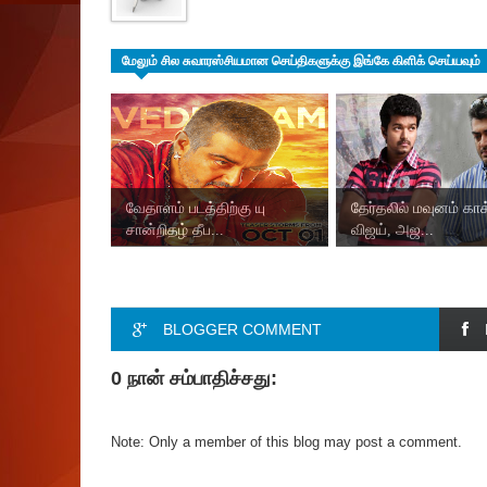
மேலும் சில சுவாரஸ்சியமான செய்திகளுக்கு இங்கே கிளிக் செய்யவும்
வேதாளம் படத்திற்கு யு
தேர்தலில் மவுனம் காக
சான்றிதழ் தீப...
விஜய், அஜ...
BLOGGER COMMENT
0 நான் சம்பாதிச்சது:
Note: Only a member of this blog may post a comment.