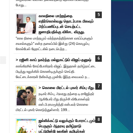
போது...
காலநிலை மாற்றத்தை
எதிர்கொள்வது தொடர்பாக மிகவும்
அர்ப்பணிப்புடன் செயற்பட்ட
ஜனாதிபதிக்கு விசேட விருது.
"கால நிலை மாற்றமும் வர்த்தகத்திற்கான வாய்ப்புகளும்
சவால்களும்" என்ற தலைப்பில் இன்று (24) கொழும்பு
கோல்பேஸ் ஹோட்டலில் நடைபெற்ற...
> ரஜினி காய் நகர்த்த மல்லுகட்டும் விஜய்-தனுஷ்
காங்கிரசில் சேரப்போகிறார் விஜய். இதுதான் தமிழ்நாட்டை
பிடித்து உலுக்கிக் கொண்டிருக்கும் செய்தி.
வேட்டைக்காரன் ரிலீசுக்கு முன்பே இந்த வைபவம் ந...
> கொலை மிரட்டல் புகார் சிம்பு மீது.
நடிகர் சிம்பு, அவரது தந்தை டி.ராஜேந்தர்
ஆகியோர் மீது திருச்சி வியோகஸ்தர்
எஸ்.பி.ராமமூர்த்தி என்பவர் கொலை
மிரட்டல் புகார் கொடுத்துள்ளார். 199...
ஜல்லிக்கட்டு வலுக்கும் போராட்டமும்
பெருகும் ஆதரவு தமிழ்நாடு
மட்டுமின்றி உலகின் தமிழர்கள்