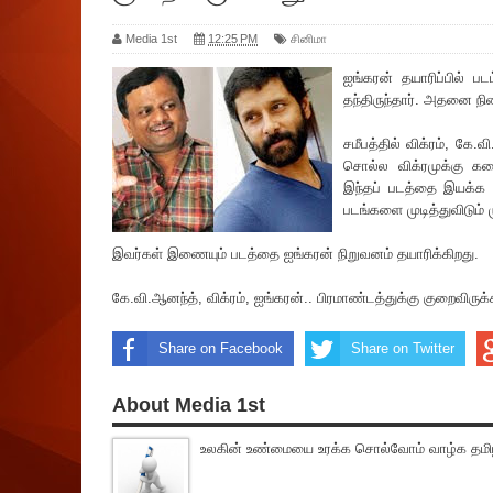
Media 1st
12:25 PM
சினிமா
ஐங்கரன் தயா‌ரிப்பில் ப
தந்திருந்தார். அதனை நி
சமீபத்தில் விக்ரம், கே
சொல்ல விக்ரமுக்கு கதை 
இந்தப் படத்தை இயக்க உ
படங்களை முடித்துவிடும் ம
இவர்கள் இணையும் படத்தை ஐங்கரன் நிறுவனம் தயா‌ரிக்கிறது.
கே.வி.ஆனந்த், விக்ரம், ஐங்கரன்.. பிரமாண்டத்துக்கு குறைவிருக்
Share on Facebook
Share on Twitter
About Media 1st
உலகின் உண்மையை உரக்க சொல்வோம் வாழ்க தமிழ