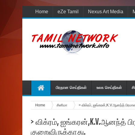
Home
eZe Tamil
Nexus Art Media
M
பிரதான செய்திகள்
உலக செய்திகள்
ச
Home
சினிமா
> விக்ரம், ஐங்கரன்,K.V.ஆனந்த் பிரமா
> விக்ரம், ஐங்கரன்,K.V.ஆனந்த் ப
குறைவிருக்காது.