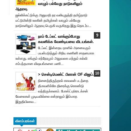
வாழும் பல்வேறு நாடுகளிலும்
ஆதரவு.
ஜல்லிக்கட்டுக்கு அனுமதி தர வலியுறுத்தி தமிழ்நாடு
மட்டுமின்றி உலகின் தமிழர்கள் வாழும் பல்வேறு
நாடுகளிலும் ஆதரவு பெருகி வருகிறது இது தொடர்ப...
நாம் டேப்லட் வாங்கும்போது
கவனிக்க வேண்டியவை விடயங்கள்.
டேப்லட் இன்றைய நாளில் அனைவரும்
பயன்படுத்தும் சிறிய கணினி சாதனமாக
உள்ளது. எங்கும் எந்நேரமும் அலுவலக மற்றும் கல்வி
சம்பந்தமான விஷயங்களை பணி...
> சென்டிமெண்ட் பிளான் OF விஜய்.
நினைத்திருந்தால் காவலன் படத்தை
தீபாவளிக்கே திரைக்கு கொண்டு
வந்திருக்கலாம். போஸ்ட்புரொட‌க்சன்
வேலைகள் முடியவில்லை என்றாலும் இம்மாத
இறுதியிலாவ...
விளம்பரங்கள்