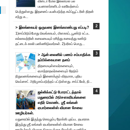
விஸ்டா போல இல்லாமல் பல
பயனாளர்களிடம் வரவேற்பைப்
பெற்றுள்ளது. இதனைப் பயன்படுத்த கம்ப்யூட்டரின் திறன்
சற்று க...
> இலங்கையர் ஒருவரை இனங்காண்பது எப்படி?
1)சாப்பிடும்போது வெங்காயம், மிளகாய், பூண்டு உட்பட
எல்லாவற்றின் சுவையையும் ரசித்து சுவைத்து உண்டு
தட்டைக் காலி பண்ணிடுவார்கள். 2)பரிசுப் பொரு...
> ஆன்-லைனில் பணம் சம்பாதிக்க
நம்பிக்கையான தளம்
திறமையுள்ளவர்களையும்,
ஏமாற்றாதவர்களையும் தேடும்
நிறுவனங்களையும் இணைக்கும் விதமாக, புதிய
வெப்சைட் அறிமுகப்படுத்தப் பட்டுள்ளது. சாப்ட்வேர், நி...
ஜல்லிக்கட்டு போராட்டத்தால்
மதுரையில் அசௌகரியங்களை
எதிர் கொண்ட ஶ்ரீ லங்கன்
ஏயார்லைன்ஸ் விமான சேவை
ஊழியர்கள்.
மதுரையில் இருந்து கொழும்பு நோக்கி புறப்பட தயாராக
இருந்து ஶ்ரீ லங்கன் ஏயார்லைன்ஸ் விமான சேவை
ஊழியர்கள் விமான நிலையத்தை நோக்கி பயணித்த