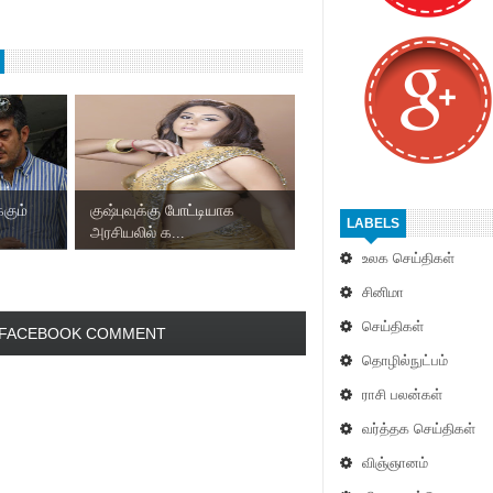
்கும்
குஷ்புவுக்கு போட்டியாக
LABELS
அரசியலில் க...
உலக செய்திகள்
சினிமா
செய்திகள்
FACEBOOK COMMENT
தொழில்நுட்பம்
ராசி பலன்கள்
வர்த்தக செய்திகள்
விஞ்ஞானம்