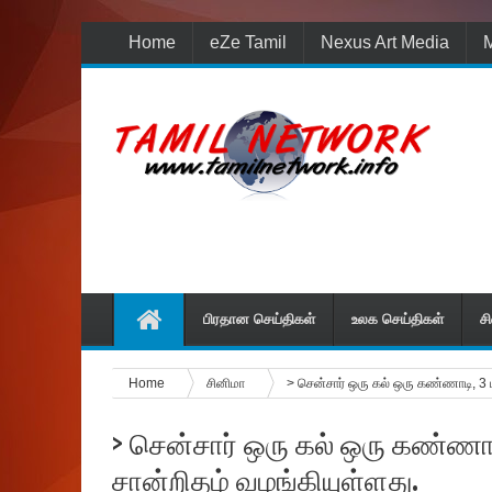
Home
eZe Tamil
Nexus Art Media
M
பிரதான செய்திகள்
உலக செய்திகள்
ச
Home
சினிமா
> சென்சார் ஒரு கல் ஒரு கண்ணாடி, 3 
> சென்சார் ஒரு கல் ஒரு கண்ணாட
சான்றிதழ் வழங்கியுள்ளது.