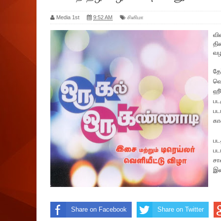
Media 1st
9:52 AM
சினிமா
வி
தி
வழ
தே
வெ
ஹீ
பட
பட
கா
பட
பட
சா
இன
Share on Facebook
Share on Twitter