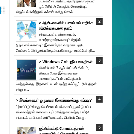
படங்களில் பாதியை தயா‌ரித்தவர் சூப்பர்
குட் பிலிம்ஸ் சௌத்‌ரி. சௌத்‌ரியும்,
விஜய்யும் சேர்ந்தால் சக்சஸ் என்று சொல்...
> ஆன்-லைனில் பணம் சம்பாதிக்க
நம்பிக்கையான தளம்
திறமையுள்ளவர்களையும்,
ஏமாற்றாதவர்களையும் தேடும்
நிறுவனங்களையும் இணைக்கும் விதமாக, புதிய
வெப்சைட் அறிமுகப்படுத்தப் பட்டுள்ளது. சாப்ட்வேர், நி...
> Windows 7 ன் புதிய வசதிகள்
விண்டோஸ் 7 ஆப்பரேட்டிங் சிஸ்டம்,
விஸ்டா போல இல்லாமல் பல
பயனாளர்களிடம் வரவேற்பைப்
பெற்றுள்ளது. இதனைப் பயன்படுத்த கம்ப்யூட்டரின் திறன்
சற்று க...
> இலங்கையர் ஒருவரை இனங்காண்பது எப்படி?
1)சாப்பிடும்போது வெங்காயம், மிளகாய், பூண்டு உட்பட
எல்லாவற்றின் சுவையையும் ரசித்து சுவைத்து உண்டு
தட்டைக் காலி பண்ணிடுவார்கள். 2)பரிசுப் பொரு...
ஜல்லிக்கட்டு போராட்டத்தால்
மதுரையில் அசௌகரியங்களை