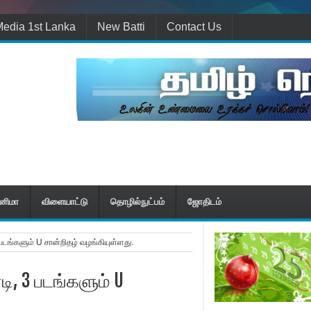
edia 1st Lanka
New Batti
Contact Us
ினிமா
விளையாட்டு
தொழில்நுட்பம்
ஜோதிடம்
படங்களும் U சான்றிதழ் வழங்கியுள்ளது.
ி, 3 படங்களும் U