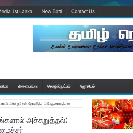
edia 1st Lanka
New Batti
Contact Us
ினிமா
விளையாட்டு
தொழில்நுட்பம்
ஜோதிடம்
களால் அச்சுறுத்தல்: றோஹித்த அபேகுணவர்த்தன
களால் அச்சுறுத்தல்:
ைச்சர்