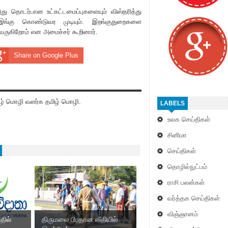
 தொடர்பான உட்கட்டமைப்புகளையும் விஸ்தரித்து
இங்கு கொண்டுவர முடியும். இறங்குதுறைகளை
 வருகிறோம் என அமைச்சர் கூறினார்.
Share on Google Plus
் மொழி வளர்க தமிழ் மொழி.
LABELS
உலக செய்திகள்
சினிமா
செய்திகள்
தொழில்நுட்பம்
ராசி பலன்கள்
வர்த்தக செய்திகள்
விஞ்ஞானம்
தில்
திருமலை பிரதான வீதியில்