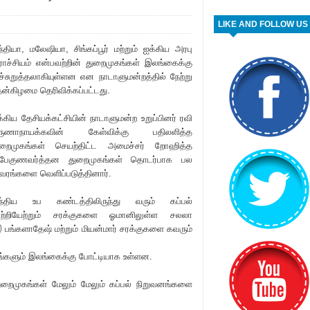
LIKE AND FOLLOW US
்தியா, மலேஷியா, சிங்கப்பூர் மற்றும் ஐக்கிய அரபு
ாச்சியம் என்பவற்றின் துறைமுகங்கள் இலங்கைக்கு
்சுறுத்தலாகியுள்ளன என நாடாளுமன்றத்தில் நேற்று
தன்கிழமை தெரிவிக்கப்பட்டது.
்கிய தேசியக்கட்சியின் நாடாளுமன்ற உறுப்பினர் ரவி
ருணாநாயக்கவின் கேள்விக்கு பதிலளித்த
ுறைமுகங்கள் செயற்திட்ட அமைச்சர் றோஹித்த
பேகுணவர்த்தன துறைமுகங்கள் தொடர்பாக பல
வரங்களை வெளிப்படுத்தினார்.
ந்திய உப கண்டத்திலிருந்து வரும் கப்பல்
ாற்றியேற்றும் சரக்குகளை ஓமானிலுள்ள சலலா
இ பங்களாதேஷ் மற்றும் மியன்மார் சரக்குகளை கவரும்
களும் இலங்கைக்கு போட்டியாக உள்ளன.
ைமுகங்கள் மேலும் மேலும் கப்பல் நிறுவனங்களை