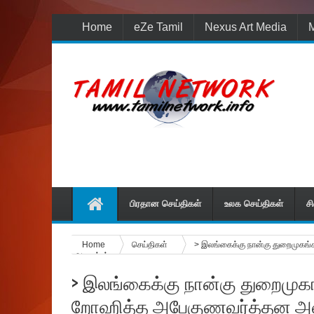
Home
eZe Tamil
Nexus Art Media
M
பிரதான செய்திகள்
உலக செய்திகள்
ச
Home
செய்திகள்
> இலங்கைக்கு நான்கு துறைமுகங்
அமைச்சர்
> இலங்கைக்கு நான்கு துறைமுகங்
றோஹித்த அபேகுணவர்த்தன அம