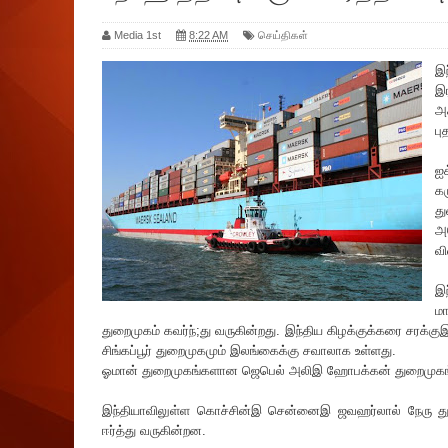
Media 1st
8:22 AM
செய்திகள்
இந
இர
அச
பு
ஐக
க
த
அ
வி
இ
ம
துறைமுகம் கவர்ந்;து வருகின்றது. இந்திய கிழக்குக்கரை சரக்கு
சிங்கப்பூர் துறைமுகமும் இலங்கைக்கு சவாலாக உள்ளது.
ஓமான் துறைமுகங்களான ஜெபெல் அலிஇ ஹோபக்கன் துறைமுகங்
இந்தியாவிலுள்ள கொச்சின்இ சென்னைஇ ஜவஹர்லால் நேரு துற
ஈர்த்து வருகின்றன.