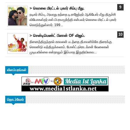
> கொலை மிரட்டல் புகார் சிம்பு மீது.
நடிகர் சிம்பு, அவரது தந்தை டி.ராஜேந்தர் ஆகியோர் மீது திருச்சி
வியோகஸ்தர் எஸ்.பி.ராமமூர்த்தி என்பவர் கொலை மிரட்டல் புகார்
கொடுத்துள்ளார். 199...
> சென்டிமெண்ட் பிளான் OF விஜய்.
நினைத்திருந்தால் காவலன் படத்தை தீபாவளிக்கே திரைக்கு
கொண்டு வந்திருக்கலாம். போஸ்ட்புரொட‌க்சன் வேலைகள்
முடியவில்லை என்றாலும் இம்மாத இறுதியிலாவ...
விளம்பரங்கள்
தொடர்வோர்