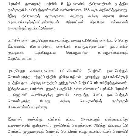
பிரான்ஸ் தலைநகர் பாரிசில் 6 இடங்களில் தீவிரவாதிகள் நடத்திய
தாக்குதலில் உயிரிழந்தவர்களின் எண்ணிக்கை 153 ஆக அதிகரித்துள்ளது.
இந்த தீவிரவாதத் தாக்குதலை அடுத்து அங்கு அவசர நிலை
பிரகடனப்படுத்தப்பட்டுள்ளதுடன் அந்நாட்டின் சர்வதேச எல்லைகள்
அனைத்தும் மூடப்பட்டுள்ளன.
பாரிசில் உள்ள புகழ்பெற்ற கலையரங்கு, உணவு விடுதிகள் உள்ளிட்ட 6 பொது
இடங்களில் தீவரவாதிகள் உள்ளிட்டு கண்மூடித்தனமான துப்பாக்கிச்
சூட்டினை நடத்தியதுடன் வெடிகுண்டுத் தாக்குதல்களையும்
மேற்கொண்டனர்.
புகழ்பெற்ற கலையரங்கான பட்டகிலானில் நிகழ்ச்சி நடைபெற்றுக்
கொண்டிருந்த சந்தர்ப்பத்தில் தீவிரவாதிகள் நுழைந்து துப்பாக்கிச்சூடு
நடத்தியதால், அங்கு மாத்திரம் நூற்றுக்கும் மேற்பட்டோர் உயிரிழந்துள்ளனர்.
இதேவேளை, பாரிசின் புறநகர் பகுதியில் உள்ள விளையாட்டரங்கில் பிரான்ஸ்
– ஜெர்மனி அணிகளுக்கு இடையே உதைபந்து போட்டி நடைபெற்றுக்
கொண்டிருந்த போது அங்கு வெடிகுண்டுத் தாக்குதல்
மேற்கொள்ளப்பட்டுள்ளது.
இதனால் கால்பந்து வீரர்கள் உட்பட அனைவரும் பதற்றமடைந்து
மைதானத்தில் குவிந்தனர். குண்டுகள் வெடித்ததை அடுத்து விளையாட்டு
அரங்கம் முழுவதையும் பிரான்ஸ் பொலிசார் தமது கட்டுப்பாட்டில் கொண்டு