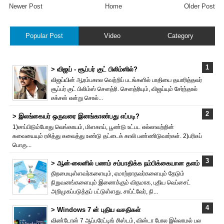
Newer Post
Home
Older Post
Popular Post
Video
Category
> விஜய் - சூப்பர் குட் பிலிம்ஸில்?
விஜய்யின் ஆரம்பகால வெற்றிப் படங்களில் பாதியை தயா‌ரித்தவர்
சூப்பர் குட் பிலிம்ஸ் சௌத்‌ரி. சௌத்‌ரியும், விஜய்யும் சேர்ந்தால்
சக்சஸ் என்று சொல்...
> இலங்கையர் ஒருவரை இனங்காண்பது எப்படி?
1)சாப்பிடும்போது வெங்காயம், மிளகாய், பூண்டு உட்பட எல்லாவற்றின்
சுவையையும் ரசித்து சுவைத்து உண்டு தட்டைக் காலி பண்ணிடுவார்கள். 2)பரிசுப்
பொரு...
> ஆன்-லைனில் பணம் சம்பாதிக்க நம்பிக்கையான தளம்
திறமையுள்ளவர்களையும், ஏமாற்றாதவர்களையும் தேடும்
நிறுவனங்களையும் இணைக்கும் விதமாக, புதிய வெப்சைட்
அறிமுகப்படுத்தப் பட்டுள்ளது. சாப்ட்வேர், நி...
> Windows 7 ன் புதிய வசதிகள்
விண்டோஸ் 7 ஆப்பரேட்டிங் சிஸ்டம், விஸ்டா போல இல்லாமல் பல