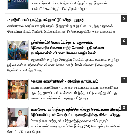
பயனாளர்களிடம் வரவேற்பைப் பெற்றுள்ளது. இதனைப்
பயன்படுத்த கம்ப்யூட்டரின் திறன் சற்று க...
> ரஜினி காய் நகர்த்த மல்லுகட்டும் விஜய்-தனுஷ்
காங்கிரசில் சேரப்போகிறார் விஜய். இதுதான் தமிழ்நாட்டை பிடித்து உலுக்கிக்
கொண்டிருக்கும் செய்தி. வேட்டைக்காரன் ரிலீசுக்கு முன்பே இந்த வைபவம் ந...
ஜல்லிக்கட்டு போராட்டத்தால் மதுரையில்
அசௌகரியங்களை எதிர் கொண்ட ஶ்ரீ லங்கன்
ஏயார்லைன்ஸ் விமான சேவை ஊழியர்கள்.
மதுரையில் இருந்து கொழும்பு நோக்கி புறப்பட தயாராக இருந்து
ஶ்ரீ லங்கன் ஏயார்லைன்ஸ் விமான சேவை ஊழியர்கள் விமான நிலையத்தை
நோக்கி பயணித்த போது...
>கணா காண்கிறேன் - ஆனந்த தாண்டவம்
கணா காண்கிறேன் - ஆனந்த தாண்டவம் கணா காண்கிறேன்
ஆனந்த தாண்டவம். என்னையும் இந்த பாட்டு கவுத்து விட்டது
கவனமாக பார்க்கவும். பார்த்து விட்டு கரு...
காலநிலை மாற்றத்தை எதிர்கொள்வது தொடர்பாக மிகவும்
அர்ப்பணிப்புடன் செயற்பட்ட ஜனாதிபதிக்கு விசேட விருது.
"கால நிலை மாற்றமும் வர்த்தகத்திற்கான வாய்ப்புகளும்
சவால்களும்" என்ற தலைப்பில் இன்று (24) கொழும்பு கோல்பேஸ்
ஹோட்டலில் நடைபெற்ற...