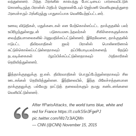
வந்துள்ளனர். அந்த அரங்கில் கால்பந்து போட்டியைப் பார்வையிட்டுக்
கொண்டிருந்த பிரான்ஸ் அதிபர் ஹொலன்டேயும் ஜெர்மனி வெளியுறவுத்துறை
அமைச்சரும் அங்கிருந்து பாதுகாப்பாக வெளியேற்றப்பட்டனர்.
உணவு விடுதிகள், மதுக்கடைகள் என மேற்கொள்ளப்பட்ட தாக்குதலில் பலர்
உயிரிழந்துள்ளதுடன் படுகாயமடைந்தவர்கள் சிகிச்சைகளுக்காக
வைத்தியசாலைகளில் அனுமதிக்கப்பட்டுள்ளனர். இதேவேளை, தாக்குதலில்
ஈடுபட்ட தீவிரவாதிகள் ஐவர் பிரான்ஸ் பொலிஸாரினால்
சுட்டுக்கொல்லப்பட்டுள்ளதாகவும் தப்பியோடியவர்களைத் தேடும்
நடவடிக்கைகள் ஆரம்பிக்கப்பட்டுள்ளதாகவும் அதிகாரிகள்
தெரிவித்துள்ளனர்.
இத்தாக்குதலுக்கு ஐ.எஸ். தீவிரவாதிகள் பொறுப்பேற்றுள்ளதாகவும் சில
ஊடகங்கள் தெரிவித்துள்ளன. இந்நிலையில், இந்த மிலேச்சத்தனமான
தாக்குதலுக்கு பல்வேறு நாட்டுத் தலைவர்களும் தமது கண்டனங்களை
வெளியிட்டுள்ளனர்.
After
#ParisAttacks
, the world turns blue, white and
red for France
https://t.co/kS5n3FgePJ
pic.twitter.com/Wz7z3iAQMn
— CNN (@CNN)
November 15, 2015