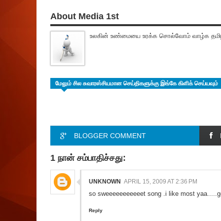
About Media 1st
உலகின் உண்மையை உரக்க சொல்வோம் வாழ்க தமிழ
மேலும் சில சுவாரஸ்சியமான செய்திகளுக்கு இங்கே கிளிக் செய்யவும்
BLOGGER COMMENT
1 நான் சம்பாதிச்சது:
UNKNOWN
APRIL 15, 2009 AT 2:36 PM
so sweeeeeeeeeeet song .i like most yaa.....g
Reply