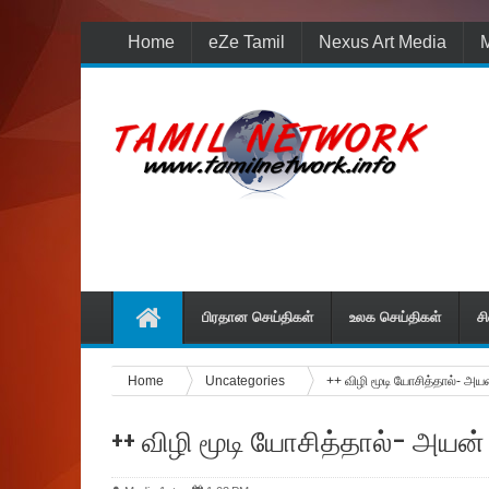
Home
eZe Tamil
Nexus Art Media
M
பிரதான செய்திகள்
உலக செய்திகள்
ச
Home
Uncategories
++ விழி மூடி யோசித்தால்- அயன
++ விழி மூடி யோசித்தால்- அயன்