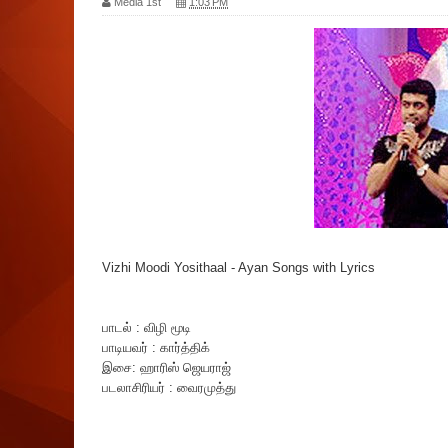
Media 1st
1:03 PM
Vizhi Moodi Yosithaal - Ayan Songs with Lyrics
பாடல் : விழி மூடி
பாடியவர் : கார்த்திக்
இசை: ஹாரிஸ் ஜெயராஜ்
படலாசிரியர் : வைரமுத்து