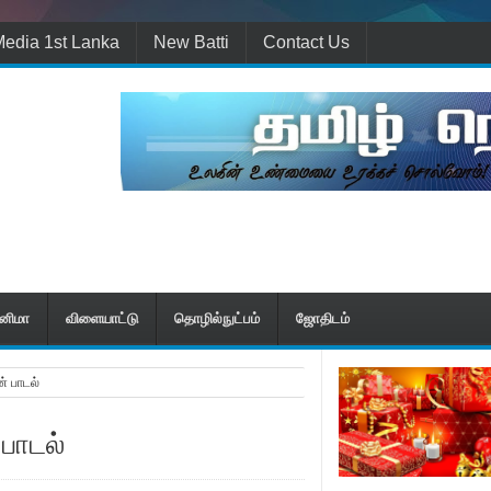
edia 1st Lanka
New Batti
Contact Us
ினிமா
விளையாட்டு
தொழில்நுட்பம்
ஜோதிடம்
் பாடல்
 பாடல்