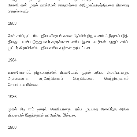
சோனி தன் முதல் வாக்மேன் சாதனத்தை அறிமுகப்படுத்தியதை நினைவு
கொள்ளலாம்.
1983
மேக் கம்ப்யூட்-டரில் புதிய விஷயங்-களை ஆப்பிள் நிறு-வனம் அறிமுகப்படுத்-
தியது. பயன்-படுத்து-பவர்-களுக்கான எளிய இடை வழிகள் மற்றும் கம்ப்-
யூட்டர் கிராபிக்ஸில் புதிய எளிய வழிகள் தரப்பட்டன.
1984
மைக்ரோசாப்ட் நிறுவனத்தின் விண்டோஸ் முதல் பதிப்பு வெளியானது.
அவ்வளவாக வரவேற்பினைப் பெறவில்லை. வெற்றிகரமாகச்
செயல்படவுமில்லை.
1986
முதல் சிடி ராம் டிரைவ் வெளியானது. நம்ப முடியாத அளவிற்கு அதிக
விலையில் இருந்ததால் வரவேற்பே இல்லை.
1988