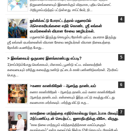
நிறுவனங்களையும் இணைக்கும் விதமாக, புதிய வெப்சைட்
அறிமுகப்படுத்தப் பட்டுள்ளது. சாப்ட்வேர், நி...
ஜல்லிக்கட்டு போராட்டத்தால் மதுரையில்
அசௌகரியங்களை எதிர் கொண்ட ஶ்ரீ லங்கன்
ஏயார்லைன்ஸ் விமான சேவை ஊழியர்கள்.
மதுரையில் இருந்து கொழும்பு நோக்கி புறப்பட தயாராக இருந்து
ஶ்ரீ லங்கன் ஏயார்லைன்ஸ் விமான சேவை ஊழியர்கள் விமான நிலையத்தை
நோக்கி பயணித்த போது...
> இலங்கையர் ஒருவரை இனங்காண்பது எப்படி?
1)சாப்பிடும்போது வெங்காயம், மிளகாய், பூண்டு உட்பட எல்லாவற்றின்
சுவையையும் ரசித்து சுவைத்து உண்டு தட்டைக் காலி பண்ணிடுவார்கள். 2)பரிசுப்
பொரு...
>கணா காண்கிறேன் - ஆனந்த தாண்டவம்
கணா காண்கிறேன் - ஆனந்த தாண்டவம் கணா காண்கிறேன்
ஆனந்த தாண்டவம். என்னையும் இந்த பாட்டு கவுத்து விட்டது
கவனமாக பார்க்கவும். பார்த்து விட்டு கரு...
காலநிலை மாற்றத்தை எதிர்கொள்வது தொடர்பாக மிகவும்
அர்ப்பணிப்புடன் செயற்பட்ட ஜனாதிபதிக்கு விசேட விருது.
"கால நிலை மாற்றமும் வர்த்தகத்திற்கான வாய்ப்புகளும்
சவால்களும்" என்ற தலைப்பில் இன்று (24) கொழும்பு கோல்பேஸ்