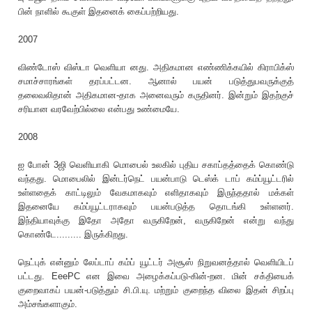
பின் நாளில் கூகுள் இதனைக் கைப்பற்றியது.
2007
விண்டோஸ் விஸ்டா வெளியா னது. அதிகமான எண்ணிக்கயில் கிராபிக்ஸ்
சமாச்சாரங்கள் தரப்பட்டன. ஆனால் பயன் படுத்துபவருக்குத்
தலைவலிதான் அதிகமான-தாக அனைவரும் கருதினர். இன்றும் இதற்குச்
சரியான வரவேற்பில்லை என்பது உண்மையே.
2008
ஐ போன் 3ஜி வெளியாகி மொபைல் உலகில் புதிய சகாப்தத்தைக் கொண்டு
வந்தது. மொபைலில் இன்டர்நெட் பயன்பாடு டெஸ்க் டாப் கம்ப்யூட்டரில்
உள்ளதைக் காட்டிலும் வேகமாகவும் எளிதாகவும் இருந்ததால் மக்கள்
இதனையே கம்ப்யூட்டராகவும் பயன்படுத்த தொடங்கி உள்ளனர்.
இந்தியாவுக்கு இதோ அதோ வருகிறேன், வருகிறேன் என்று வந்து
கொண்டே......... இருக்கிறது.
நெட்புக் என்னும் லேப்டாப் கம்ப் யூட்டர் அசூஸ் நிறுவனத்தால் வெளியிடப்
பட்டது. EeePC என இவை அழைக்கப்படு-கின்-றன. மின் சக்தியைக்
குறைவாகப் பயன்-படுத்தும் சி.பி.யு. மற்றும் குறைந்த விலை இதன் சிறப்பு
அம்சங்களாகும்.