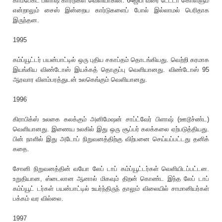
காம்பேக்ட் பிளாஷ் கார்டுகள் வெளியாகின. 64ஜிபி வரை டேட்டா கொள்ளும்
என்றாலும் சைஸ் இன்றைய கார்டுகளைப் போல் இல்லாமல் பெரிதாக
இருந்தன.
1995
கம்ப்யூட்டர் பயன்பாட்டில் ஒரு புதிய சகாப்தம் தொடங்கியது. வெற்றி கரமாக
இயங்கிய விண்டோஸ் இயக்கத் தொகுப்பு வெளியானது. விண்டோஸ் 95
ஆரவார விளம்பரத்துடன் உலகெங்கும் வெளியானது.
1996
கிராபிக்ஸ் உலகை கலக்கும் அனிமேஷன் சாப்ட்வேர் பிளாஷ் (ஊடூச்ண்ட)
வெளியானது. இணைய உலகில் இது ஒரு சூப்பர் கலக்கலை ஏற்படுத்தியது.
பின் நாளில் இது அடோப் நிறுவனத்திற்கு விற்பனை செய்யப்பட்டது தனிக்
கதை.
சோனி நிறுவனத்தின் வயோ லேப் டாப் கம்ப்யூட்டர்கள் வெளியிடப்பட்டன.
உறுதியான, ஸ்டைலான ஆனால் மிகவும் திறன் கொண்ட இந்த லேப் டாப்
கம்ப்யூட் டர்கள் பயன்பாட்டில் உயர்ந்திருந் தாலும் விலையில் சாமானியர்கள்
பக்கம் வர வில்லை.
1997