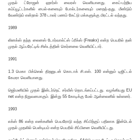
முதல் ட்ரோஜன் ஹார்ஸ் வைரஸ் வெளியானது. கைப்-பற்றிய
கம்ப்யூட்டர்களில் பைல்-களையும் போல்டர்களையும் மறைத்-தது. மீண்டும்
வேண்டும் என்றால் 378 டாலர் பணம் கேட்டு மக்களுக்கு மிரட்டல் வந்தது.
1989
லினக்ஸ் தந்த லைனஸ் டோர்வால்ட்ஸ் ப்ரீக்ஸ் (Freakx) என்ற பெயரில் தன்
முதல் ஆப்பரேட்டிங் சிஸ்டத்தின் கெர்னலை வெளியிட்டார்.
1991
1.3 மெகா பிக்ஸெல் திறனுடன் கொடாக் சி.எஸ். 100 என்னும் டிஜிட்டல்
கேமரா வெளியானது.
ஜெர்மனியில் முதல் இன்டர்நெட் சர்வீஸ் தொடங்கப்பட்டது. வழங்கியது EU
net என்ற நிறுவனமாகும். இன்று 55 கோடிக்கு மேல் ஆன்லைனில் உள்ளனர்.
1993
எக்ஸ் 86 என்ற எண்களின் பெயரோடு வந்த சிப்பிற்குப் பதிலாக இன்டெல்
முதல் முதலில் பென்டியம் என்ற பெயரில் சிப்பினை வெளியிட்டது.