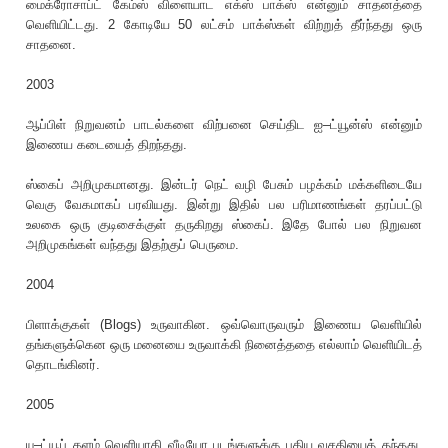
மைக்ரோசாப்ட் கேம்ஸ் விளையாட எக்ஸ் பாக்ஸ் என்னும் சாதனத்தை
வெளியிட்டது. 2 கோடியே 50 லட்சம் பாக்ஸ்கள் விற்றுத் தீர்ந்தது ஒரு
சாதனை.
2003
ஆப்பிள் நிறுவனம் பாடல்களை விற்பனை செய்திட ஐ–ட்யூன்ஸ் என்னும்
இணைய கடையைத் திறந்தது.
ஸ்கைப் அறிமுகமானது. இன்டர் நெட் வழி பேசும் பழக்கம் மக்களிடையே
வெகு வேகமாகப் பரவியது. இன்று இதில் பல பரிமாணங்கள் தரப்பட்டு
உலகை ஒரு குடிசைக்குள் தருகிறது ஸ்கைப். இதே போல் பல நிறுவன
அறிமுகங்கள் வந்தது இதற்குப் பெருமை.
2004
பிளாக்குகள் (Blogs) உருவாகின. ஒவ்வொருவரும் இணைய வெளியில்
தங்களுக்கென ஒரு மனையை உருவாக்கி நினைத்ததை எல்லாம் வெளியிடத்
தொடங்கினர்.
2005
யு–ட்யூப் தளம் வெளியாகி வீடியோ படங்களுக்கு புதிய வசதியைத் தந்தது.