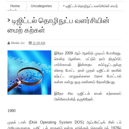
Home
Uncategories
> டிஜிட்டல் தொழிநுட்ப வளர்சியின் மைற்
கற்கள்
> டிஜிட்டல் தொழிநுட்ப வளர்சியின்
மைற் கற்கள்
Media 1st
11:06 AM
இதோ 2009 ஆம் ஆண்டு முடியப் போகிறது.
சென்ற ஆண்டை மட்டும் நாம் திரும்பிப்
பார்க்காமல் இன்றைய கம்ப்யூட்டருக்கு
விதை போட்ட நாள் முதல் டிஜிட்டல் உலகில்
ஏற்பட்ட மாறுதல்களை அசை போட்டால்
என்ன என்று ஒரு எண்ணம் தோன்றியது.
இதோ சில டிஜிட்டல் மைல் கற்களைப்
பின்னோக்கித் தருகிறேன்.
1980
முதல் டாஸ் (Disk Operating System DOS) ஆப்பரேட்டிங் சிஸ் டம்
அறிமுகமானது. டிஜிட் டல் சாதனம் என்று எடுத்துக் கொண்டால் 1978ல்