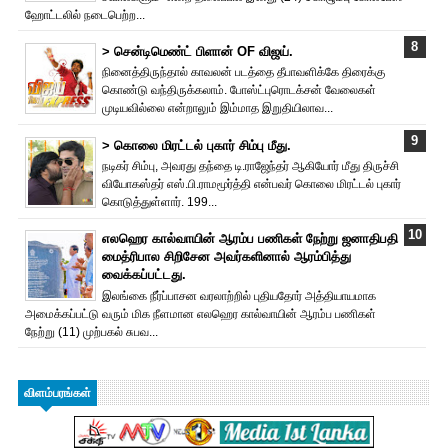
ஹோட்டலில் நடைபெற்ற...
> சென்டிமெண்ட் பிளான் OF விஜய்.
நினைத்திருந்தால் காவலன் படத்தை தீபாவளிக்கே திரைக்கு
கொண்டு வந்திருக்கலாம். போஸ்ட்புரொட‌க்சன் வேலைகள்
முடியவில்லை என்றாலும் இம்மாத இறுதியிலாவ...
> கொலை மிரட்டல் புகார் சிம்பு மீது.
நடிகர் சிம்பு, அவரது தந்தை டி.ராஜேந்தர் ஆகியோர் மீது திருச்சி
வியோகஸ்தர் எஸ்.பி.ராமமூர்த்தி என்பவர் கொலை மிரட்டல் புகார்
கொடுத்துள்ளார். 199...
எலஹெர கால்வாயின் ஆரம்ப பணிகள் நேற்று ஜனாதிபதி
மைத்ரிபால சிறிசேன அவர்களினால் ஆரம்பித்து
வைக்கப்பட்டது.
இலங்கை நீர்ப்பாசன வரலாற்றில் புதியதோர் அத்தியாயமாக
அமைக்கப்பட்டு வரும் மிக நீளமான எலஹெர கால்வாயின் ஆரம்ப பணிகள்
நேற்று (11) முற்பகல் சுபவ...
விளம்பரங்கள்