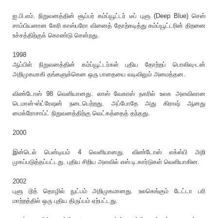
ஐ.பி.எம். நிறுவனத்தின் சூப்பர் கம்ப்யூட்டர் டீப் புளு (Deep Blue) செஸ்
சாம்பியனான கேரி காஸ்பரோ வினைத் தோற்கடித்து கம்ப்யூட்டரின் திறனை
உச்சத்திற்குக் கொண்டு சென்றது.
1998
ஆப்பிள் நிறுவனத்தின் கம்ப்யூட்டர்கள் புதிய தோற்றப் பொலிவு-டன்
அறிமுகமாகி தங்களுக்கென ஒரு பாதையை வடிவிலும் அமைத்தன.
விண்டோஸ் 98 வெளியானது. லாஸ் வேகாஸ் நகரில் உலக அளவிலான
டெமான்-ஸ்ட்ரேஷன் நடைபெற்றது. அப்போதே அது கிராஷ் ஆனது
மைக்ரோசாப்ட் நிறுவனத்திற்கு வெட்கத்தைத் தந்தது.
2000
இன்டெல் பென்டியம் 4 வெளியானது. விண்டோஸ் எக்ஸ்பி அறி
முகப்படுத்தப்பட்டது. புதிய சிறிய அளவில் எஸ்.டி.கார்டுகள் வெளியாகின.
2002
புளு டூத் தொழில் நுட்பம் அறிமுகமானது. உலகெங்கும் டேட்டா பரி
மாற்றத்தில் ஒரு புதிய திருப்பம் ஏற்பட்டது.