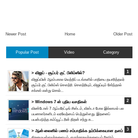
Newer Post
Home
Older Post
Popular Post
Video
Category
> விஜய் - சூப்பர் குட் பிலிம்ஸில்?
விஜய்யின் ஆரம்பகால வெற்றிப் படங்களில் பாதியை தயா‌ரித்தவர்
சூப்பர் குட் பிலிம்ஸ் சௌத்‌ரி. சௌத்‌ரியும், விஜய்யும் சேர்ந்தால்
சக்சஸ் என்று சொல்...
> Windows 7 ன் புதிய வசதிகள்
விண்டோஸ் 7 ஆப்பரேட்டிங் சிஸ்டம், விஸ்டா போல இல்லாமல் பல
பயனாளர்களிடம் வரவேற்பைப் பெற்றுள்ளது. இதனைப்
பயன்படுத்த கம்ப்யூட்டரின் திறன் சற்று க...
> ஆன்-லைனில் பணம் சம்பாதிக்க நம்பிக்கையான தளம்
திறமையுள்ளவர்களையும், ஏமாற்றாதவர்களையும் தேடும்