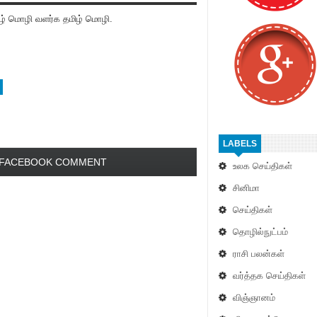
் மொழி வளர்க தமிழ் மொழி.
LABELS
FACEBOOK COMMENT
உலக செய்திகள்
சினிமா
செய்திகள்
தொழில்நுட்பம்
ராசி பலன்கள்
வர்த்தக செய்திகள்
விஞ்ஞானம்