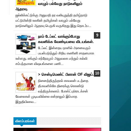
வாழும் பல்வேறு நாடுகளிலும்
ஆதரவு.
ஜல்லிக்கட்டுக்கு அனுமதி தர வலியுறுத்தி தமிழ்நாடு
மட்டுமின்றி உலகின் தமிழர்கள் வாழும் பல்வேறு
நாடுகளிலும் ஆதரவு பெருகி வருகிறது இது தொடர்ப...
நாம் டேப்லட் வாங்கும்போது
கவனிக்க வேண்டியவை விடயங்கள்.
டேப்லட் இன்றைய நாளில் அனைவரும்
பயன்படுத்தும் சிறிய கணினி சாதனமாக
உள்ளது. எங்கும் எந்நேரமும் அலுவலக மற்றும் கல்வி
சம்பந்தமான விஷயங்களை பணி...
> சென்டிமெண்ட் பிளான் OF விஜய்.
நினைத்திருந்தால் காவலன் படத்தை
தீபாவளிக்கே திரைக்கு கொண்டு
வந்திருக்கலாம். போஸ்ட்புரொட‌க்சன்
வேலைகள் முடியவில்லை என்றாலும் இம்மாத
இறுதியிலாவ...
விளம்பரங்கள்