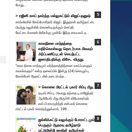
போது...
> ரஜினி காய் நகர்த்த மல்லுகட்டும் விஜய்-தனுஷ்
காங்கிரசில் சேரப்போகிறார் விஜய். இதுதான் தமிழ்நாட்டை
பிடித்து உலுக்கிக் கொண்டிருக்கும் செய்தி.
வேட்டைக்காரன் ரிலீசுக்கு முன்பே இந்த வைபவம் ந...
காலநிலை மாற்றத்தை
எதிர்கொள்வது தொடர்பாக மிகவும்
அர்ப்பணிப்புடன் செயற்பட்ட
ஜனாதிபதிக்கு விசேட விருது.
"கால நிலை மாற்றமும் வர்த்தகத்திற்கான வாய்ப்புகளும்
சவால்களும்" என்ற தலைப்பில் இன்று (24) கொழும்பு
கோல்பேஸ் ஹோட்டலில் நடைபெற்ற...
> கொலை மிரட்டல் புகார் சிம்பு மீது.
நடிகர் சிம்பு, அவரது தந்தை டி.ராஜேந்தர்
ஆகியோர் மீது திருச்சி வியோகஸ்தர்
எஸ்.பி.ராமமூர்த்தி என்பவர் கொலை
மிரட்டல் புகார் கொடுத்துள்ளார். 199...
ஜல்லிக்கட்டு வலுக்கும் போராட்டமும்
பெருகும் ஆதரவு தமிழ்நாடு
மட்டுமின்றி உலகின் தமிழர்கள்