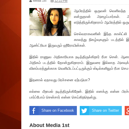
Media 1st
12:22 PM
ஆயிரத்தில் ஒருவன் வெளிவந்த ப
என்றுதான் அழைப்பார்கள். அ
எடுத்திருக்கிறாராம் ஆயிரத்தில் ஒர
செல்வராகவனின் இந்த காஸ்ட்லி ப
காலத்து நிகழ்வுகளும் படத்தில் இ
ஆண்ட்‌ரியா இருவரும் ஹீரோயின்கள்.
இதில் ராணுவ அதிகா‌ரியாக நடித்திருக்கிறார் ‌‌ரீமா சென். ஆன
அதிகம் படத்தில் தோன்றுகிறாராம். இதுவரை இல்லாத அளவுக்க
விளம்பரத்துக்காக வெளியிடப்பட்டிருக்கும் ஸ்டில்களிலும் ‌ரீமா செ
இதனால் ஏதாவது பிரச்சனை ஏற்படுமா?
எல்லை மீறாமல் நடித்திருக்கிறேன். இதில் எனக்கு என்ன பிரச்
பார்ப்போம் சென்சார் என்ன செய்கிறதென்று.
Share on Facebook
Share on Twitter
About Media 1st