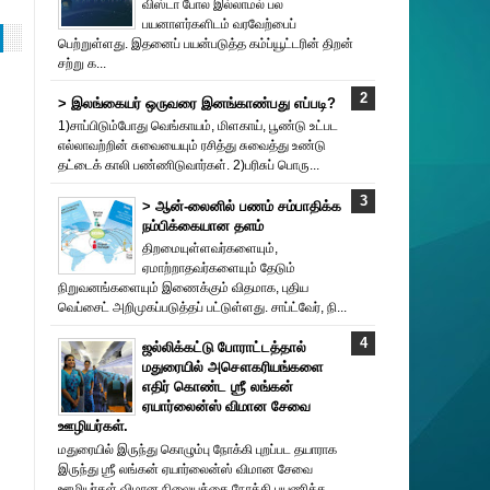
விஸ்டா போல இல்லாமல் பல
பயனாளர்களிடம் வரவேற்பைப்
பெற்றுள்ளது. இதனைப் பயன்படுத்த கம்ப்யூட்டரின் திறன்
சற்று க...
> இலங்கையர் ஒருவரை இனங்காண்பது எப்படி?
1)சாப்பிடும்போது வெங்காயம், மிளகாய், பூண்டு உட்பட
எல்லாவற்றின் சுவையையும் ரசித்து சுவைத்து உண்டு
தட்டைக் காலி பண்ணிடுவார்கள். 2)பரிசுப் பொரு...
> ஆன்-லைனில் பணம் சம்பாதிக்க
நம்பிக்கையான தளம்
திறமையுள்ளவர்களையும்,
ஏமாற்றாதவர்களையும் தேடும்
நிறுவனங்களையும் இணைக்கும் விதமாக, புதிய
வெப்சைட் அறிமுகப்படுத்தப் பட்டுள்ளது. சாப்ட்வேர், நி...
ஜல்லிக்கட்டு போராட்டத்தால்
மதுரையில் அசௌகரியங்களை
எதிர் கொண்ட ஶ்ரீ லங்கன்
ஏயார்லைன்ஸ் விமான சேவை
ஊழியர்கள்.
மதுரையில் இருந்து கொழும்பு நோக்கி புறப்பட தயாராக
இருந்து ஶ்ரீ லங்கன் ஏயார்லைன்ஸ் விமான சேவை
ஊழியர்கள் விமான நிலையத்தை நோக்கி பயணித்த