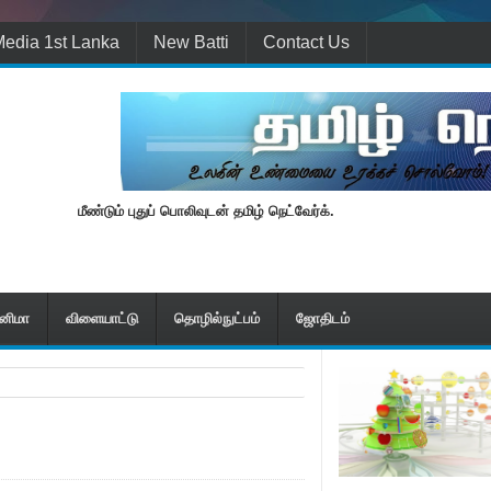
edia 1st Lanka
New Batti
Contact Us
மீண்டும் புதுப் பொலிவுடன் தமிழ் நெட்வேர்க்.
ினிமா
விளையாட்டு
தொழில்நுட்பம்
ஜோதிடம்