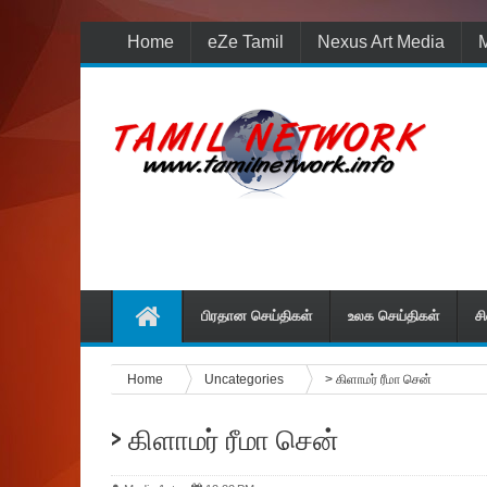
Home
eZe Tamil
Nexus Art Media
M
பிரதான செய்திகள்
உலக செய்திகள்
ச
Home
Uncategories
> கிளாமர் ரீமா சென்
> கிளாமர் ரீமா சென்