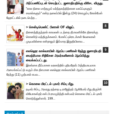
அர்ப்பணிப்புடன் செயற்பட்ட ஜனாதிபதிக்கு விசேட விருது.
"கால நிலை மாற்றமும் வர்த்தகத்திற்கான வாய்ப்புகளும்
சவால்களும்" என்ற தலைப்பில் இன்று (24) கொழும்பு கோல்பேஸ்
ஹோட்டலில் நடைபெற்ற...
> சென்டிமெண்ட் பிளான் OF விஜய்.
நினைத்திருந்தால் காவலன் படத்தை தீபாவளிக்கே திரைக்கு
கொண்டு வந்திருக்கலாம். போஸ்ட்புரொட‌க்சன் வேலைகள்
முடியவில்லை என்றாலும் இம்மாத இறுதியிலாவ...
எலஹெர கால்வாயின் ஆரம்ப பணிகள் நேற்று ஜனாதிபதி
மைத்ரிபால சிறிசேன அவர்களினால் ஆரம்பித்து
வைக்கப்பட்டது.
இலங்கை நீர்ப்பாசன வரலாற்றில் புதியதோர் அத்தியாயமாக
அமைக்கப்பட்டு வரும் மிக நீளமான எலஹெர கால்வாயின் ஆரம்ப பணிகள்
நேற்று (11) முற்பகல் சுபவ...
> கொலை மிரட்டல் புகார் சிம்பு மீது.
நடிகர் சிம்பு, அவரது தந்தை டி.ராஜேந்தர் ஆகியோர் மீது திருச்சி
வியோகஸ்தர் எஸ்.பி.ராமமூர்த்தி என்பவர் கொலை மிரட்டல் புகார்
கொடுத்துள்ளார். 199...
விளம்பரங்கள்