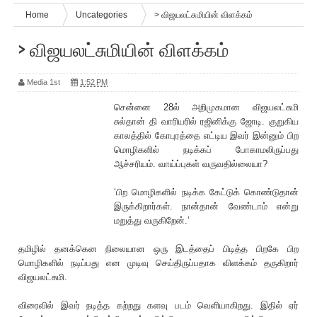
Home
Uncategories
> விஜயலட்சுமியின் விளக்கம்
> விஜயலட்சுமியின் விளக்கம்
Media 1st
1:52 PM
சென்னை 28ல் அறிமுகமான விஜயலட்சுமி
சுல்தான் தி வா‌ரிய‌ரில் ர‌ஜினிக்கு ஜோடி. குறுகிய
காலத்தில் கோபுரத்தை எட்டிய இவர் இன்னும் பிற
மொழிகளில் நடிக்கப் போகாமலிருப்பது
ஆச்ச‌ரியம். வாய்ப்புகள் வருவதில்லையா?
‘பிற மொழிகளில் நடிக்க கேட்டுக் கொண்டுதான்
இருக்கிறார்கள். நான்தான் வேண்டாம் என்று
மறுத்து வருகிறேன்.’
தமிழில் தனக்கென நிலையான ஒரு இடத்தைப் பிடித்த பிறகே பிற
மொழிகளில் நடிப்பது என முடிவு செய்திருப்பதாக விளக்கம் தருகிறார்
விஜயலட்சுமி.
விரைவில் இவர் நடித்த கற்றது களவு படம் வெளியாகிறது. இதில் ஏர்