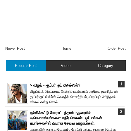
Newer Post
Home
Older Post
Popular Post
Video
Category
> விஜய் - சூப்பர் குட் பிலிம்ஸில்?
விஜய்யின் ஆரம்பகால வெற்றிப் படங்களில் பாதியை தயா‌ரித்தவர்
சூப்பர் குட் பிலிம்ஸ் சௌத்‌ரி. சௌத்‌ரியும், விஜய்யும் சேர்ந்தால்
சக்சஸ் என்று சொல்...
ஜல்லிக்கட்டு போராட்டத்தால் மதுரையில்
அசௌகரியங்களை எதிர் கொண்ட ஶ்ரீ லங்கன்
ஏயார்லைன்ஸ் விமான சேவை ஊழியர்கள்.
மதுரையில் இருந்து கொழும்பு நோக்கி புறப்பட தயாராக இருந்து