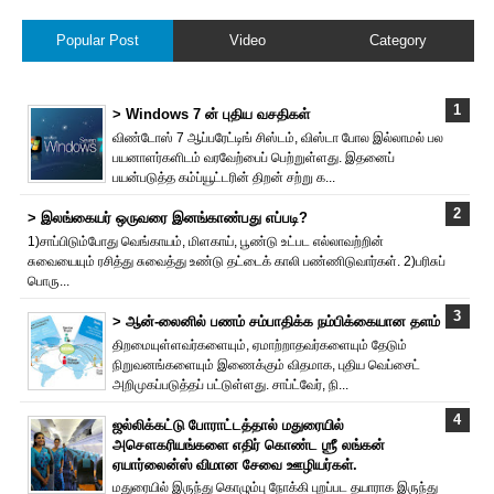
Popular Post
Video
Category
> Windows 7 ன் புதிய வசதிகள்
விண்டோஸ் 7 ஆப்பரேட்டிங் சிஸ்டம், விஸ்டா போல இல்லாமல் பல
பயனாளர்களிடம் வரவேற்பைப் பெற்றுள்ளது. இதனைப்
பயன்படுத்த கம்ப்யூட்டரின் திறன் சற்று க...
> இலங்கையர் ஒருவரை இனங்காண்பது எப்படி?
1)சாப்பிடும்போது வெங்காயம், மிளகாய், பூண்டு உட்பட எல்லாவற்றின்
சுவையையும் ரசித்து சுவைத்து உண்டு தட்டைக் காலி பண்ணிடுவார்கள். 2)பரிசுப்
பொரு...
> ஆன்-லைனில் பணம் சம்பாதிக்க நம்பிக்கையான தளம்
திறமையுள்ளவர்களையும், ஏமாற்றாதவர்களையும் தேடும்
நிறுவனங்களையும் இணைக்கும் விதமாக, புதிய வெப்சைட்
அறிமுகப்படுத்தப் பட்டுள்ளது. சாப்ட்வேர், நி...
ஜல்லிக்கட்டு போராட்டத்தால் மதுரையில்
அசௌகரியங்களை எதிர் கொண்ட ஶ்ரீ லங்கன்
ஏயார்லைன்ஸ் விமான சேவை ஊழியர்கள்.
மதுரையில் இருந்து கொழும்பு நோக்கி புறப்பட தயாராக இருந்து