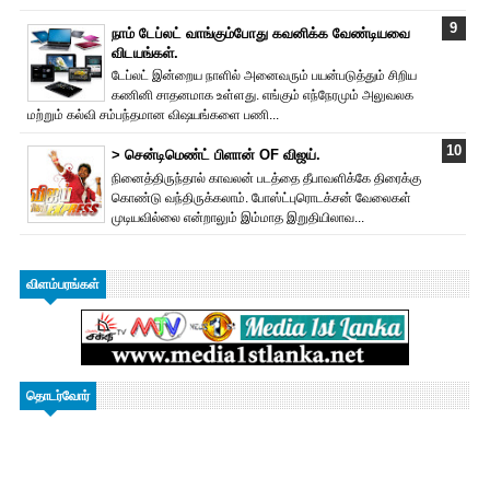
நாம் டேப்லட் வாங்கும்போது கவனிக்க வேண்டியவை
விடயங்கள்.
டேப்லட் இன்றைய நாளில் அனைவரும் பயன்படுத்தும் சிறிய
கணினி சாதனமாக உள்ளது. எங்கும் எந்நேரமும் அலுவலக
மற்றும் கல்வி சம்பந்தமான விஷயங்களை பணி...
> சென்டிமெண்ட் பிளான் OF விஜய்.
நினைத்திருந்தால் காவலன் படத்தை தீபாவளிக்கே திரைக்கு
கொண்டு வந்திருக்கலாம். போஸ்ட்புரொட‌க்சன் வேலைகள்
முடியவில்லை என்றாலும் இம்மாத இறுதியிலாவ...
விளம்பரங்கள்
தொடர்வோர்