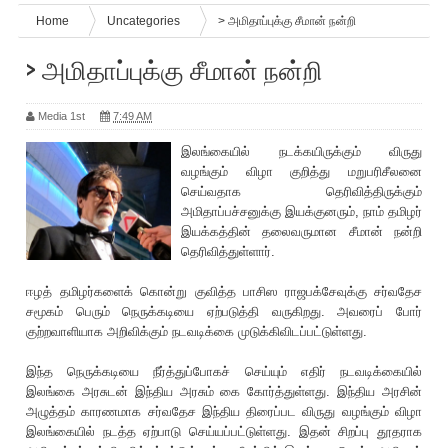
Home
Uncategories
> அமிதாப்புக்கு சீமான் நன்றி
> அமிதாப்புக்கு சீமான் நன்றி
Media 1st
7:49 AM
இலங்கையில் நடக்கயிருக்கும் விருது
வழங்கும் விழா குறித்து மறுப‌ரிசீலனை
செய்வதாக தெ‌ரிவித்திருக்கும்
அமிதாப்பச்சனுக்கு இயக்குனரும், நாம் தமிழர்
இயக்கத்தின் தலைவருமான சீமான் நன்றி
தெ‌ரிவித்துள்ளார்.
ஈழத் தமிழர்களை‌க் கொன்று குவித்த பாசிஸ ராஜபக்சேவுக்கு சர்வதேச
சமூகம் பெரும் நெருக்கடியை ஏற்படுத்தி வருகிறது. அவரை‌ப் போர்
குற்றவாளியாக அறிவிக்கும் நடவடிக்கை முடுக்கிவிடப்பட்டுள்ளது.
இந்த நெருக்கடியை நீர்த்துப்போகச் செய்யும் எதிர் நடவடிக்கையில்
இலங்கை அரசுடன் இந்திய அரசும் கை கோர்த்துள்ளது. இந்திய அரசின்
அழுத்தம் காரணமாக சர்வதேச இந்திய திரைப்பட விருது வழங்கும் விழா
இலங்கையில் நடத்த ஏற்பாடு செய்யப்பட்டுள்ளது. இதன் சிறப்பு தூதராக