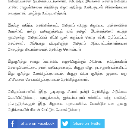
அமிதாப்பச்சன் நியமிக்கப்பட்டுள்ளார். சமீபத்தில் இலங்கை சென்ற அமிதாப்
பாசிஸ ராஜபக்சேவை சந்தித்து விழா குறித்து பேசியதுடன் சிங்களர்களை
வெகுவாகப் புகழ்ந்து பேட்டியளித்தார்.
இதற்கு எதிர்ப்பு தெ‌ரிவிக்கவும், அமிதாப் விருது விழாவை புறக்கணிக்க
வேண்டும் என்று வலியுறுத்தியும் நாம் தமிழர் இயக்கத்தினர் கடந்த
ஞாயிறன்று அமிதாப்பின் வீட்டு முன் கறுப்பு‌க் கொடி ஏந்தி ஆர்ப்பாட்டம்
செய்தனர். அப்போது வீட்டிலிருந்த அமிதாப் ஆர்ப்பாட்டக்காரர்களை
அழைத்து விவரங்களை‌த் தெ‌ரிந்து கொண்டார்.
இதுகுறித்து தனது ப்ளாக்கில் எழுதியிருக்கும் அமிதாப், தமிழர்களின்
சென்டிமெண்‌ட்டை தான் மதிப்பதாகவும், விருது விழா நடத்துகிறவர்களிடம்
இது குறித்து பேசயிருப்பதாகவும், விருது விழா குறித்த முடிவை மறு
ப‌ரிசீலனை செய்யவிருப்பதாகவும் தெ‌ரிவித்துள்ளார்.
அமிதாப்பச்சனின் இந்த முடிவுக்கு சீமான் நன்றி தெ‌ரிவித்து அறிக்கை
வெளியிட்டுள்ளார். ஷாருக்கான், ஐஸ்வர்யாராய் உள்ளிட்ட மற்ற பாலிவுட்
நட்சத்திரங்களும் இந்த விழாவை புறக்கணிக்க வேண்டும் என தனது
அறிக்கையில் சீமான் கேட்டுக் கொண்டுள்ளார்.
Share on Facebook
Share on Twitter