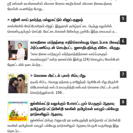
ஶ்ரீ லங்கன் ஏயார்லைன்ஸ் விமான சேவை ஊழியர்கள் விமான நிலையத்தை
நோக்கி பயணித்த போது...
> ரஜினி காய் நகர்த்த மல்லுகட்டும் விஜய்-தனுஷ்
காங்கிரசில் சேரப்போகிறார் விஜய். இதுதான் தமிழ்நாட்டை பிடித்து உலுக்கிக்
கொண்டிருக்கும் செய்தி. வேட்டைக்காரன் ரிலீசுக்கு முன்பே இந்த வைபவம் ந...
காலநிலை மாற்றத்தை எதிர்கொள்வது தொடர்பாக மிகவும்
அர்ப்பணிப்புடன் செயற்பட்ட ஜனாதிபதிக்கு விசேட விருது.
"கால நிலை மாற்றமும் வர்த்தகத்திற்கான வாய்ப்புகளும்
சவால்களும்" என்ற தலைப்பில் இன்று (24) கொழும்பு கோல்பேஸ்
ஹோட்டலில் நடைபெற்ற...
> கொலை மிரட்டல் புகார் சிம்பு மீது.
நடிகர் சிம்பு, அவரது தந்தை டி.ராஜேந்தர் ஆகியோர் மீது திருச்சி
வியோகஸ்தர் எஸ்.பி.ராமமூர்த்தி என்பவர் கொலை மிரட்டல் புகார்
கொடுத்துள்ளார். 199...
ஜல்லிக்கட்டு வலுக்கும் போராட்டமும் பெருகும் ஆதரவு
தமிழ்நாடு மட்டுமின்றி உலகின் தமிழர்கள் வாழும் பல்வேறு
நாடுகளிலும் ஆதரவு.
ஜல்லிக்கட்டுக்கு அனுமதி தர வலியுறுத்தி தமிழ்நாடு மட்டுமின்றி
உலகின் தமிழர்கள் வாழும் பல்வேறு நாடுகளிலும் ஆதரவு பெருகி வருகிறது இது
தொடர்ப...