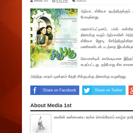
Media 1st
4:41 PM
சினிமா
ஆர்யா, ஸ்ரேயா நடித்திருக்கும் ச
போயுள்ளது.
மதராசப்பட்டினம், பாஸ் என்க
திரைக்கு வரும் ஆர்யாவின் அடுத
ஸ்ரேயா ஜோடி சேர்ந்திருக்க
மணிகண்டன் படத்தை இயக்கியுள்
ரொமான்டிக் காமெடியான இந்தப
கூறப்பட்டது. தற்போது சில காரண
அடுத்த மாதம் மூன்றாம் தேதி சிக்குபுக்கு திரைக்கு வருகிறது.
Share on Facebook
Share on Twitter
About Media 1st
உலகின் உண்மையை உரக்க சொல்வோம் வாழ்க தமிழ