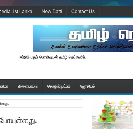
edia 1st Lanka
New Batti
Contact Us
மீண்டும் புதுப் பொலிவுடன் தமிழ் நெட்வேர்க்.
ினிமா
விளையாட்டு
தொழில்நுட்பம்
ஜோதிடம்
ுள்ளது.
ப் போயுள்ளது.