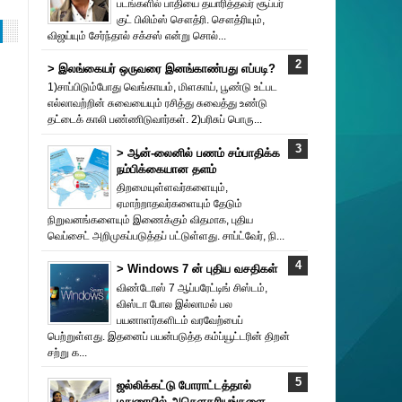
படங்களில் பாதியை தயா‌ரித்தவர் சூப்பர்
குட் பிலிம்ஸ் சௌத்‌ரி. சௌத்‌ரியும்,
விஜய்யும் சேர்ந்தால் சக்சஸ் என்று சொல்...
> இலங்கையர் ஒருவரை இனங்காண்பது எப்படி?
1)சாப்பிடும்போது வெங்காயம், மிளகாய், பூண்டு உட்பட
எல்லாவற்றின் சுவையையும் ரசித்து சுவைத்து உண்டு
தட்டைக் காலி பண்ணிடுவார்கள். 2)பரிசுப் பொரு...
> ஆன்-லைனில் பணம் சம்பாதிக்க
நம்பிக்கையான தளம்
திறமையுள்ளவர்களையும்,
ஏமாற்றாதவர்களையும் தேடும்
நிறுவனங்களையும் இணைக்கும் விதமாக, புதிய
வெப்சைட் அறிமுகப்படுத்தப் பட்டுள்ளது. சாப்ட்வேர், நி...
> Windows 7 ன் புதிய வசதிகள்
விண்டோஸ் 7 ஆப்பரேட்டிங் சிஸ்டம்,
விஸ்டா போல இல்லாமல் பல
பயனாளர்களிடம் வரவேற்பைப்
பெற்றுள்ளது. இதனைப் பயன்படுத்த கம்ப்யூட்டரின் திறன்
சற்று க...
ஜல்லிக்கட்டு போராட்டத்தால்
மதுரையில் அசௌகரியங்களை