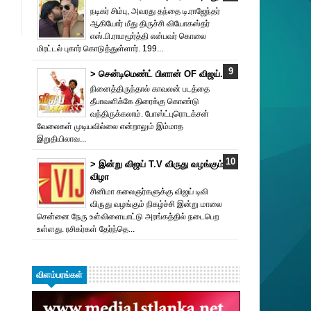
நடிகர் சிம்பு, அவரது தந்தை டி.ராஜேந்தர்
ஆகியோர் மீது திருச்சி வியோகஸ்தர்
எஸ்.பி.ராமமூர்த்தி என்பவர் கொலை
மிரட்டல் புகார் கொடுத்துள்ளார். 199...
> சென்டிமெண்ட் பிளான் OF விஜய்.
நினைத்திருந்தால் காவலன் படத்தை
தீபாவளிக்கே திரைக்கு கொண்டு
வந்திருக்கலாம். போஸ்ட்புரொட‌க்சன்
வேலைகள் முடியவில்லை என்றாலும் இம்மாத
இறுதியிலாவ...
> இன்று விஜய் T.V விருது வ‌ழங்கு‌ம்
விழா
சினிமா கலைஞர்களுக்கு விஜய் டிவி
விருது வழங்கும் நிகழ்ச்சி இன்று மாலை
சென்னை நேரு உள்விளையாட்டு அரங்கத்தில் நடைபெற
உள்ளது. ரசிகர்கள் தேர்ந்தெ...
விளம்பரங்கள்