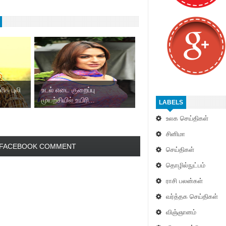
ிசு புலி
உடல் எடை குறைப்பு
முயற்சியில் உயிரி...
LABELS
உலக செய்திகள்
சினிமா
FACEBOOK COMMENT
செய்திகள்
தொழில்நுட்பம்
ராசி பலன்கள்
வர்த்தக செய்திகள்
விஞ்ஞானம்