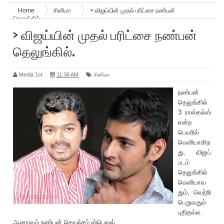
Home
சினிமா
> விஜய்யின் முதல் ப‌ரிட்சை நண்பன்
தெலுங்கில்.
> விஜய்யின் முதல் ப‌ரிட்சை நண்பன்
தெலுங்கில்.
Media 1st
11:36 AM
சினிமா
நண்பன்
தெலுங்கில்
3 ராஸ்கல்ஸ்
என்ற
பெய‌ரில்
வெளியாகிற
து. விஜய்
படம்
தெலுங்கில்
வெளியாவ
தும், வெற்றி
பெறுவதும்
புதிதல்ல.
ஆனாலும் நண்பன் கொஞ்சம் ஸ்பெஷல்.