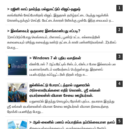
> ரஜினி காய் நகர்த்த மல்லுகட்டும் விஜய்-தனுஷ்
காங்கிரசில் சேரப்போகிறார் விஜய். இதுதான் தமிழ்நாட்டை பிடித்து உலுக்கிக்
கொண்டிருக்கும் செய்தி. வேட்டைக்காரன் ரிலீசுக்கு முன்பே இந்த வைபவம் ந...
> இலங்கையர் ஒருவரை இனங்காண்பது எப்படி?
1)சாப்பிடும்போது வெங்காயம், மிளகாய், பூண்டு உட்பட எல்லாவற்றின்
சுவையையும் ரசித்து சுவைத்து உண்டு தட்டைக் காலி பண்ணிடுவார்கள். 2)பரிசுப்
பொரு...
> Windows 7 ன் புதிய வசதிகள்
விண்டோஸ் 7 ஆப்பரேட்டிங் சிஸ்டம், விஸ்டா போல இல்லாமல் பல
பயனாளர்களிடம் வரவேற்பைப் பெற்றுள்ளது. இதனைப்
பயன்படுத்த கம்ப்யூட்டரின் திறன் சற்று க...
ஜல்லிக்கட்டு போராட்டத்தால் மதுரையில்
அசௌகரியங்களை எதிர் கொண்ட ஶ்ரீ லங்கன்
ஏயார்லைன்ஸ் விமான சேவை ஊழியர்கள்.
மதுரையில் இருந்து கொழும்பு நோக்கி புறப்பட தயாராக இருந்து
ஶ்ரீ லங்கன் ஏயார்லைன்ஸ் விமான சேவை ஊழியர்கள் விமான நிலையத்தை
நோக்கி பயணித்த போது...
> ஆன்-லைனில் பணம் சம்பாதிக்க நம்பிக்கையான தளம்
திறமையுள்ளவர்களையும், ஏமாற்றாதவர்களையும் தேடும்