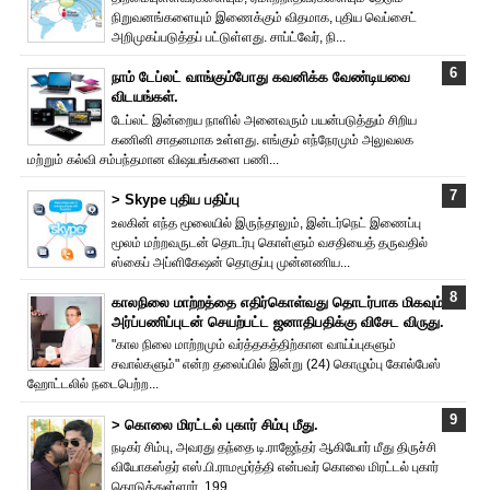
நிறுவனங்களையும் இணைக்கும் விதமாக, புதிய வெப்சைட்
அறிமுகப்படுத்தப் பட்டுள்ளது. சாப்ட்வேர், நி...
நாம் டேப்லட் வாங்கும்போது கவனிக்க வேண்டியவை
விடயங்கள்.
டேப்லட் இன்றைய நாளில் அனைவரும் பயன்படுத்தும் சிறிய
கணினி சாதனமாக உள்ளது. எங்கும் எந்நேரமும் அலுவலக
மற்றும் கல்வி சம்பந்தமான விஷயங்களை பணி...
> Skype புதிய பதிப்பு
உலகின் எந்த மூலையில் இருந்தாலும், இன்டர்நெட் இணைப்பு
மூலம் மற்றவருடன் தொடர்பு கொள்ளும் வசதியைத் தருவதில்
ஸ்கைப் அப்ளிகேஷன் தொகுப்பு முன்னணிய...
காலநிலை மாற்றத்தை எதிர்கொள்வது தொடர்பாக மிகவும்
அர்ப்பணிப்புடன் செயற்பட்ட ஜனாதிபதிக்கு விசேட விருது.
"கால நிலை மாற்றமும் வர்த்தகத்திற்கான வாய்ப்புகளும்
சவால்களும்" என்ற தலைப்பில் இன்று (24) கொழும்பு கோல்பேஸ்
ஹோட்டலில் நடைபெற்ற...
> கொலை மிரட்டல் புகார் சிம்பு மீது.
நடிகர் சிம்பு, அவரது தந்தை டி.ராஜேந்தர் ஆகியோர் மீது திருச்சி
வியோகஸ்தர் எஸ்.பி.ராமமூர்த்தி என்பவர் கொலை மிரட்டல் புகார்
கொடுத்துள்ளார். 199...