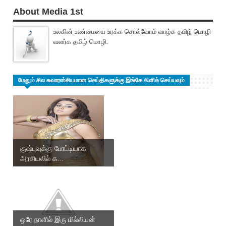
About Media 1st
உலகின் உண்மையை உரக்க சொல்வோம் வாழ்க தமிழ் மொழி
வளர்க தமிழ் மொழி.
மேலும் சில சுவாரஸ்சியமான செய்திகளுக்கு இங்கே கிளிக் செய்யவும்
குஷ்புவுக்கு போட்டியாக
அரசியலில் க...
ஒரே நாளில் இரு மில்லியன்