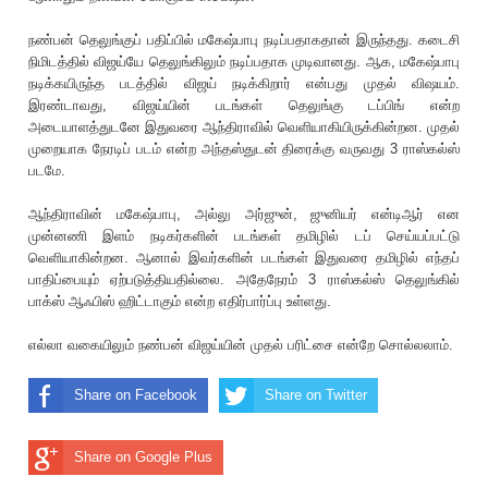
நண்பன் தெலுங்குப் பதிப்பில் மகேஷ்பாபு நடிப்பதாகதான் இருந்தது. கடைசி
நிமிடத்தில் விஜய்யே தெலுங்கிலும் நடிப்பதாக முடிவானது. ஆக, மகேஷ்பாபு
நடிக்கயிருந்த படத்தில் விஜய் நடிக்கிறார் என்பது முதல் விஷயம்.
இரண்டாவது, விஜய்யின் படங்கள் தெலுங்கு டப்பிங் என்ற
அடையாளத்துடனே இதுவரை ஆந்திராவில் வெளியாகியிருக்கின்றன. முதல்
முறையாக நேரடிப் படம் என்ற அந்தஸ்துடன் திரைக்கு வருவது 3 ராஸ்கல்ஸ்
படமே.
ஆந்திராவின் மகேஷ்பாபு, அல்லு அர்ஜுன், ஜுனியர் என்டிஆர் என
முன்னணி இளம் நடிகர்களின் படங்கள் தமிழில் டப் செய்யப்பட்டு
வெளியாகின்றன. ஆனால் இவர்களின் படங்கள் இதுவரை தமிழில் எந்தப்
பாதிப்பையும் ஏற்படுத்தியதில்லை. அதேநேரம் 3 ராஸ்கல்ஸ் தெலுங்கில்
பாக்ஸ் ஆஃபிஸ் ஹிட்டாகும் என்ற எதிர்பார்ப்பு உள்ளது.
எல்லா வகையிலும் நண்பன் விஜய்யின் முதல் ப‌ரிட்சை என்றே சொல்லலாம்.
Share on Facebook
Share on Twitter
Share on Google Plus