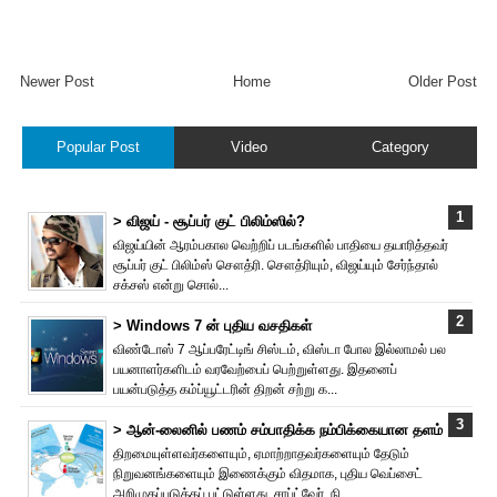
Newer Post
Home
Older Post
Popular Post
Video
Category
> விஜய் - சூப்பர் குட் பிலிம்ஸில்?
விஜய்யின் ஆரம்பகால வெற்றிப் படங்களில் பாதியை தயா‌ரித்தவர்
சூப்பர் குட் பிலிம்ஸ் சௌத்‌ரி. சௌத்‌ரியும், விஜய்யும் சேர்ந்தால்
சக்சஸ் என்று சொல்...
> Windows 7 ன் புதிய வசதிகள்
விண்டோஸ் 7 ஆப்பரேட்டிங் சிஸ்டம், விஸ்டா போல இல்லாமல் பல
பயனாளர்களிடம் வரவேற்பைப் பெற்றுள்ளது. இதனைப்
பயன்படுத்த கம்ப்யூட்டரின் திறன் சற்று க...
> ஆன்-லைனில் பணம் சம்பாதிக்க நம்பிக்கையான தளம்
திறமையுள்ளவர்களையும், ஏமாற்றாதவர்களையும் தேடும்
நிறுவனங்களையும் இணைக்கும் விதமாக, புதிய வெப்சைட்
அறிமுகப்படுத்தப் பட்டுள்ளது. சாப்ட்வேர், நி...