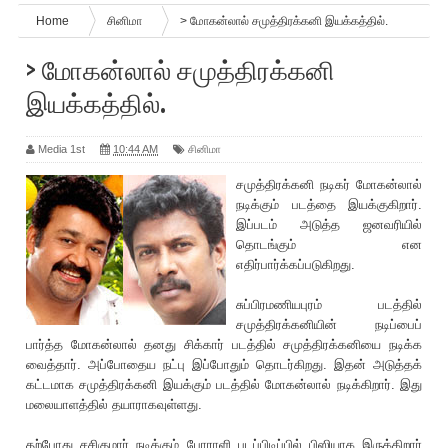
Home
சினிமா
> மோகன்லால் சமுத்திரக்கனி இயக்கத்தில்.
> மோகன்லால் சமுத்திரக்கனி
இயக்கத்தில்.
Media 1st
10:44 AM
சினிமா
சமுத்திரக்கனி நடிகர் மோகன்லால்
நடிக்கும் படத்தை இயக்குகிறார்.
இப்படம் அடுத்த ஜனவ‌ரியில்
தொடங்கும் என
எதிர்பார்க்கப்படுகிறது.
சுப்பிரமணியபுரம் படத்தில்
சமுத்திரக்கனியின் நடிப்பைப்
பார்த்த மோகன்லால் தனது சிக்கார் படத்தில் சமுத்திரக்கனியை நடிக்க
வைத்தார். அப்போதைய நட்பு இப்போதும் தொடர்கிறது. இதன் அடுத்தக்
கட்டமாக சமுத்திரக்கனி இயக்கும் படத்தில் மோகன்லால் நடிக்கிறார். இது
மலையாளத்தில் தயாராகவுள்ளது.
தற்போது சசிகுமார் நடிக்கும் போராளி படப்பிடிப்பில் பிஸியாக இருக்கிறார்