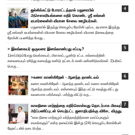
ஜல்லிக்கட்டு போராட்டத்தால் மதுரையில்
அசௌகரியங்களை எதிர் கொண்ட ஶ்ரீ லங்கன்
ஏயார்லைன்ஸ் விமான சேவை ஊழியர்கள்.
மதுரையில் இருந்து கொழும்பு நோக்கி புறப்பட தயாராக இருந்து
ஶ்ரீ லங்கன் ஏயார்லைன்ஸ் விமான சேவை ஊழியர்கள் விமான நிலையத்தை
நோக்கி பயணித்த போது...
> இலங்கையர் ஒருவரை இனங்காண்பது எப்படி?
1)சாப்பிடும்போது வெங்காயம், மிளகாய், பூண்டு உட்பட எல்லாவற்றின்
சுவையையும் ரசித்து சுவைத்து உண்டு தட்டைக் காலி பண்ணிடுவார்கள். 2)பரிசுப்
பொரு...
>கணா காண்கிறேன் - ஆனந்த தாண்டவம்
கணா காண்கிறேன் - ஆனந்த தாண்டவம் கணா காண்கிறேன்
ஆனந்த தாண்டவம். என்னையும் இந்த பாட்டு கவுத்து விட்டது
கவனமாக பார்க்கவும். பார்த்து விட்டு கரு...
காலநிலை மாற்றத்தை எதிர்கொள்வது தொடர்பாக மிகவும்
அர்ப்பணிப்புடன் செயற்பட்ட ஜனாதிபதிக்கு விசேட விருது.
"கால நிலை மாற்றமும் வர்த்தகத்திற்கான வாய்ப்புகளும்
சவால்களும்" என்ற தலைப்பில் இன்று (24) கொழும்பு கோல்பேஸ்
ஹோட்டலில் நடைபெற்ற...