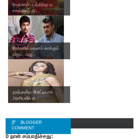
வேதாளம் படத்திற்கு யு
சான்றிதழ் தீப...
தேர்தலில் மவுனம் காக்கும்
விஜய், அஜ...
குஷ்புவுக்கு போட்டியாக
அரசியலில் க...
BLOGGER
COMMENT
0 நான் சம்பாதிச்சது: