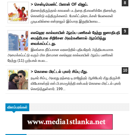
> சென்டிமெண்ட் பிளான் OF விஜய்.
நினைத்திருந்தால் காவலன் படத்தை தீபாவளிக்கே திரைக்கு
கொண்டு வந்திருக்கலாம். போஸ்ட்புரொட‌க்சன் வேலைகள்
முடியவில்லை என்றாலும் இம்மாத இறுதியிலாவ...
எலஹெர கால்வாயின் ஆரம்ப பணிகள் நேற்று ஜனாதிபதி
மைத்ரிபால சிறிசேன அவர்களினால் ஆரம்பித்து
வைக்கப்பட்டது.
இலங்கை நீர்ப்பாசன வரலாற்றில் புதியதோர் அத்தியாயமாக
அமைக்கப்பட்டு வரும் மிக நீளமான எலஹெர கால்வாயின் ஆரம்ப பணிகள்
நேற்று (11) முற்பகல் சுபவ...
> கொலை மிரட்டல் புகார் சிம்பு மீது.
நடிகர் சிம்பு, அவரது தந்தை டி.ராஜேந்தர் ஆகியோர் மீது திருச்சி
வியோகஸ்தர் எஸ்.பி.ராமமூர்த்தி என்பவர் கொலை மிரட்டல் புகார்
கொடுத்துள்ளார். 199...
விளம்பரங்கள்