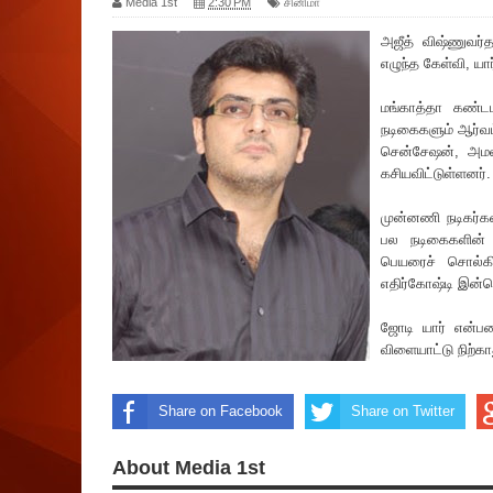
Media 1st
2:30 PM
சினிமா
அ‌‌ஜீத் விஷ்ணுவர்
எழுந்த கேள்வி, யா
மங்காத்தா கண்டப
நடிகைகளும் ஆர்வம
சென்சேஷன், அமல
கசியவிட்டுள்ளனர்.
முன்னணி நடிகர்கள்
பல நடிகைகளின் 
பெயரை‌ச் சொல்க
எதிர்கோஷ்டி இன்ன
ஜோடி யார் என்ப
விளையாட்டு நிற்கா
Share on Facebook
Share on Twitter
About Media 1st