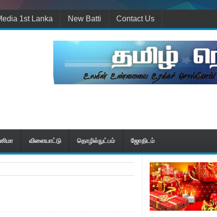
edia 1st Lanka
New Batti
Contact Us
ினிமா
விளையாட்டு
தொழில்நுட்பம்
ஜோதிடம்