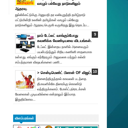
வாழும் பல்வேறு நாடுகளிலும்
ஆதரவு.
ஜல்லிக்கட்டுக்கு அனுமதி தர வலியுறுத்தி தமிழ்நாடு
மட்டுமின்றி உலகின் தமிழர்கள் வாழும் பல்வேறு
நாடுகளிலும் ஆதரவு பெருகி வருகிறது இது தொடர்ப...
நாம் டேப்லட் வாங்கும்போது
கவனிக்க வேண்டியவை விடயங்கள்.
டேப்லட் இன்றைய நாளில் அனைவரும்
பயன்படுத்தும் சிறிய கணினி சாதனமாக
உள்ளது. எங்கும் எந்நேரமும் அலுவலக மற்றும் கல்வி
சம்பந்தமான விஷயங்களை பணி...
> சென்டிமெண்ட் பிளான் OF விஜய்.
நினைத்திருந்தால் காவலன் படத்தை
தீபாவளிக்கே திரைக்கு கொண்டு
வந்திருக்கலாம். போஸ்ட்புரொட‌க்சன்
வேலைகள் முடியவில்லை என்றாலும் இம்மாத
இறுதியிலாவ...
விளம்பரங்கள்