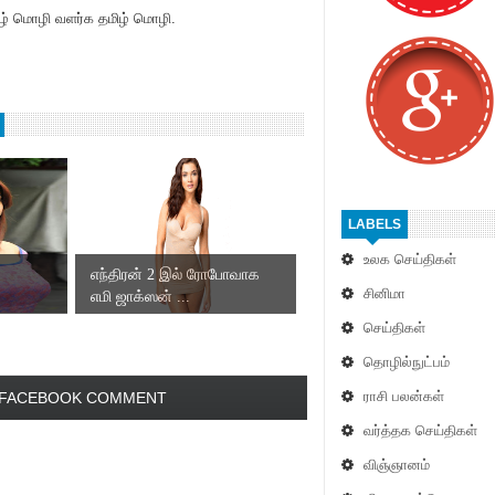
் மொழி வளர்க தமிழ் மொழி.
LABELS
உலக செய்திகள்
எந்திரன் 2 இல் ரோபோவாக
சினிமா
எமி ஜாக்ஸன் ...
செய்திகள்
தொழில்நுட்பம்
ராசி பலன்கள்
FACEBOOK COMMENT
வர்த்தக செய்திகள்
விஞ்ஞானம்