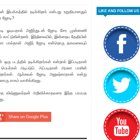
LIKE AND FOLLOW US
தன் இயக்கத்தில் நடிக்கிறார் என்பது உறுதியானதும்
ர் ஜோடி?
டி ஓடியதால் அ‌‌ஜீத்துடன் ஜோடி சேர முன்னணி
் காட்டுகின்றனர். இந்நிலையில், இன்றைய தேதியின்
ா பால்தான் அ‌‌ஜீத் ஜோடி என்றொரு தகவலையும்
 ஒரு படத்தில் நடிக்கிறார்கள் என்றால் இப்படிதான்
பெயர்கள் அடிபடும். அப்படிதான் அமலா பாலின்
ிறார்கள். ஆக்சுவல் ஜோடி அனுஷ்காதான் என்று
ொரு ராகம் வாசிக்கிறது.
தை விஷ்ணுவர்தன் அறிவிக்காதவரை இந்த பரமபத
து.
Share on Google Plus