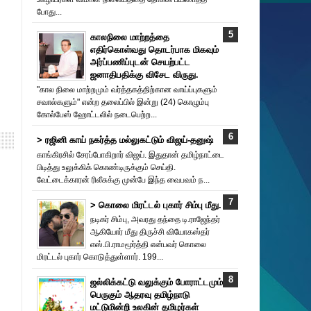
போது...
காலநிலை மாற்றத்தை
எதிர்கொள்வது தொடர்பாக மிகவும்
அர்ப்பணிப்புடன் செயற்பட்ட
ஜனாதிபதிக்கு விசேட விருது.
"கால நிலை மாற்றமும் வர்த்தகத்திற்கான வாய்ப்புகளும்
சவால்களும்" என்ற தலைப்பில் இன்று (24) கொழும்பு
கோல்பேஸ் ஹோட்டலில் நடைபெற்ற...
> ரஜினி காய் நகர்த்த மல்லுகட்டும் விஜய்-தனுஷ்
காங்கிரசில் சேரப்போகிறார் விஜய். இதுதான் தமிழ்நாட்டை
பிடித்து உலுக்கிக் கொண்டிருக்கும் செய்தி.
வேட்டைக்காரன் ரிலீசுக்கு முன்பே இந்த வைபவம் ந...
> கொலை மிரட்டல் புகார் சிம்பு மீது.
நடிகர் சிம்பு, அவரது தந்தை டி.ராஜேந்தர்
ஆகியோர் மீது திருச்சி வியோகஸ்தர்
எஸ்.பி.ராமமூர்த்தி என்பவர் கொலை
மிரட்டல் புகார் கொடுத்துள்ளார். 199...
ஜல்லிக்கட்டு வலுக்கும் போராட்டமும்
பெருகும் ஆதரவு தமிழ்நாடு
மட்டுமின்றி உலகின் தமிழர்கள்