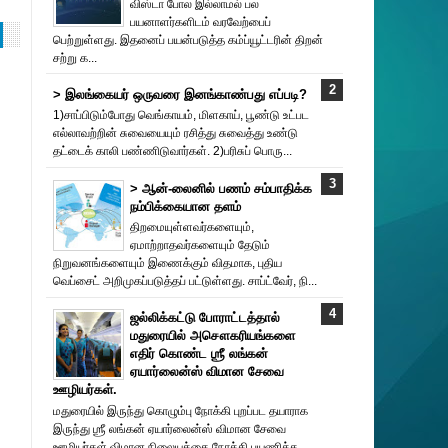
விஸ்டா போல இல்லாமல் பல
பயனாளர்களிடம் வரவேற்பைப்
பெற்றுள்ளது. இதனைப் பயன்படுத்த கம்ப்யூட்டரின் திறன்
சற்று க...
> இலங்கையர் ஒருவரை இனங்காண்பது எப்படி?
1)சாப்பிடும்போது வெங்காயம், மிளகாய், பூண்டு உட்பட
எல்லாவற்றின் சுவையையும் ரசித்து சுவைத்து உண்டு
தட்டைக் காலி பண்ணிடுவார்கள். 2)பரிசுப் பொரு...
> ஆன்-லைனில் பணம் சம்பாதிக்க
நம்பிக்கையான தளம்
திறமையுள்ளவர்களையும்,
ஏமாற்றாதவர்களையும் தேடும்
நிறுவனங்களையும் இணைக்கும் விதமாக, புதிய
வெப்சைட் அறிமுகப்படுத்தப் பட்டுள்ளது. சாப்ட்வேர், நி...
ஜல்லிக்கட்டு போராட்டத்தால்
மதுரையில் அசௌகரியங்களை
எதிர் கொண்ட ஶ்ரீ லங்கன்
ஏயார்லைன்ஸ் விமான சேவை
ஊழியர்கள்.
மதுரையில் இருந்து கொழும்பு நோக்கி புறப்பட தயாராக
இருந்து ஶ்ரீ லங்கன் ஏயார்லைன்ஸ் விமான சேவை
ஊழியர்கள் விமான நிலையத்தை நோக்கி பயணித்த