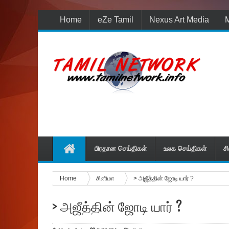
Home
eZe Tamil
Nexus Art Media
M
பிரதான செய்திகள்
உலக செய்திகள்
ச
Home
சினிமா
> அ‌‌ஜீத்தின் ஜோடி யார் ?
> அ‌‌ஜீத்தின் ஜோடி யார் ?