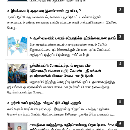
பயன்படுத்த கம்ப்யூட்டரின் திறன் சற்று க...
> இலங்கையர் ஒருவரை இனங்காண்பது எப்படி?
1)சாப்பிடும்போது வெங்காயம், மிளகாய், பூண்டு உட்பட எல்லாவற்றின்
சுவையையும் ரசித்து சுவைத்து உண்டு தட்டைக் காலி பண்ணிடுவார்கள். 2)பரிசுப்
பொரு...
> ஆன்-லைனில் பணம் சம்பாதிக்க நம்பிக்கையான தளம்
திறமையுள்ளவர்களையும், ஏமாற்றாதவர்களையும் தேடும்
நிறுவனங்களையும் இணைக்கும் விதமாக, புதிய வெப்சைட்
அறிமுகப்படுத்தப் பட்டுள்ளது. சாப்ட்வேர், நி...
ஜல்லிக்கட்டு போராட்டத்தால் மதுரையில்
அசௌகரியங்களை எதிர் கொண்ட ஶ்ரீ லங்கன்
ஏயார்லைன்ஸ் விமான சேவை ஊழியர்கள்.
மதுரையில் இருந்து கொழும்பு நோக்கி புறப்பட தயாராக இருந்து
ஶ்ரீ லங்கன் ஏயார்லைன்ஸ் விமான சேவை ஊழியர்கள் விமான நிலையத்தை
நோக்கி பயணித்த போது...
> ரஜினி காய் நகர்த்த மல்லுகட்டும் விஜய்-தனுஷ்
காங்கிரசில் சேரப்போகிறார் விஜய். இதுதான் தமிழ்நாட்டை பிடித்து உலுக்கிக்
கொண்டிருக்கும் செய்தி. வேட்டைக்காரன் ரிலீசுக்கு முன்பே இந்த வைபவம் ந...
காலநிலை மாற்றத்தை எதிர்கொள்வது தொடர்பாக மிகவும்