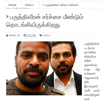
Home
சினிமா
> பருத்திவீரன் சர்ச்சை மீண்டும்
தொடங்கியிருக்கிறது
> பருத்திவீரன் சர்ச்சை மீண்டும்
தொடங்கியிருக்கிறது
Media 1st
3:31 PM
சினிமா
பருத்திவீரன்
படத்தை
தயா‌ரித்த
ஸ்டுடியோ
கி‌‌ரீன்
ஞானவேல்
ராஜா மீது
கமிஷனர்
அலுவலகத்
தில்
இயக்குனர்
அமீர் புகார்
கொடுத்துள்
ளார்.