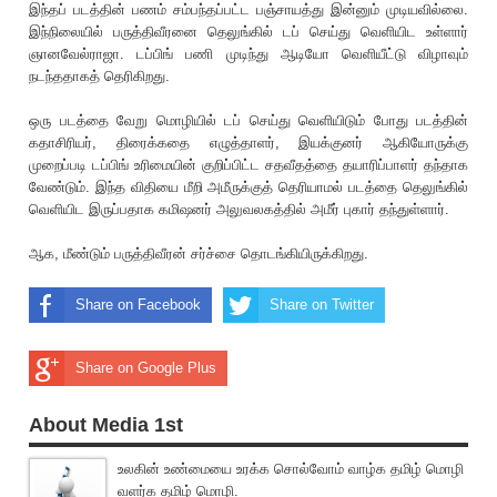
இந்தப் படத்தின் பணம் சம்பந்தப்பட்ட பஞ்சாயத்து இன்னும் முடியவில்லை.
இந்நிலையில் பருத்திவீரனை தெலுங்கில் டப் செய்து வெளியிட உள்ளார்
ஞானவேல்ராஜா. டப்பிங் பணி முடிந்து ஆடியோ வெளியீட்டு விழாவும்
நடந்ததாக‌த் தெ‌ரிகிறது.
ஒரு படத்தை வேறு மொழியில் டப் செய்து வெளியிடும் போது படத்தின்
கதாசி‌ரியர், திரைக்கதை எழுத்தாளர், இயக்குனர் ஆகியோருக்கு
முறைப்படி டப்பிங் உ‌ரிமையின் குறிப்பிட்ட சதவீதத்தை தயா‌ரிப்பாளர் தந்தாக
வேண்டும். இந்த விதியை மீறி அமீருக்கு‌த் தெ‌ரியாமல் படத்தை தெலுங்கில்
வெளியிட இருப்பதாக கமிஷனர் அலுவலகத்தில் அமீர் புகார் தந்துள்ளார்.
ஆக, மீண்டும் பருத்திவீரன் சர்ச்சை தொடங்கியிருக்கிறது.
Share on Facebook
Share on Twitter
Share on Google Plus
About Media 1st
உலகின் உண்மையை உரக்க சொல்வோம் வாழ்க தமிழ் மொழி
வளர்க தமிழ் மொழி.