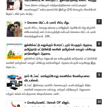
அர்ப்பணிப்புடன் செயற்பட்ட ஜனாதிபதிக்கு விசேட விருது.
"கால நிலை மாற்றமும் வர்த்தகத்திற்கான வாய்ப்புகளும்
சவால்களும்" என்ற தலைப்பில் இன்று (24) கொழும்பு கோல்பேஸ்
ஹோட்டலில் நடைபெற்ற...
> கொலை மிரட்டல் புகார் சிம்பு மீது.
நடிகர் சிம்பு, அவரது தந்தை டி.ராஜேந்தர் ஆகியோர் மீது திருச்சி
வியோகஸ்தர் எஸ்.பி.ராமமூர்த்தி என்பவர் கொலை மிரட்டல் புகார்
கொடுத்துள்ளார். 199...
ஜல்லிக்கட்டு வலுக்கும் போராட்டமும் பெருகும் ஆதரவு
தமிழ்நாடு மட்டுமின்றி உலகின் தமிழர்கள் வாழும் பல்வேறு
நாடுகளிலும் ஆதரவு.
ஜல்லிக்கட்டுக்கு அனுமதி தர வலியுறுத்தி தமிழ்நாடு மட்டுமின்றி
உலகின் தமிழர்கள் வாழும் பல்வேறு நாடுகளிலும் ஆதரவு பெருகி வருகிறது இது
தொடர்ப...
நாம் டேப்லட் வாங்கும்போது கவனிக்க வேண்டியவை
விடயங்கள்.
டேப்லட் இன்றைய நாளில் அனைவரும் பயன்படுத்தும் சிறிய
கணினி சாதனமாக உள்ளது. எங்கும் எந்நேரமும் அலுவலக
மற்றும் கல்வி சம்பந்தமான விஷயங்களை பணி...
> சென்டிமெண்ட் பிளான் OF விஜய்.