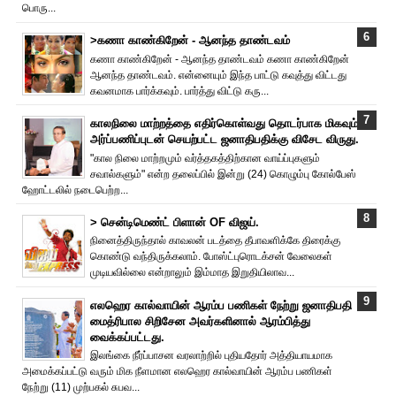
பொரு...
>கணா காண்கிறேன் - ஆனந்த தாண்டவம்
கணா காண்கிறேன் - ஆனந்த தாண்டவம் கணா காண்கிறேன்
ஆனந்த தாண்டவம். என்னையும் இந்த பாட்டு கவுத்து விட்டது
கவனமாக பார்க்கவும். பார்த்து விட்டு கரு...
காலநிலை மாற்றத்தை எதிர்கொள்வது தொடர்பாக மிகவும்
அர்ப்பணிப்புடன் செயற்பட்ட ஜனாதிபதிக்கு விசேட விருது.
"கால நிலை மாற்றமும் வர்த்தகத்திற்கான வாய்ப்புகளும்
சவால்களும்" என்ற தலைப்பில் இன்று (24) கொழும்பு கோல்பேஸ்
ஹோட்டலில் நடைபெற்ற...
> சென்டிமெண்ட் பிளான் OF விஜய்.
நினைத்திருந்தால் காவலன் படத்தை தீபாவளிக்கே திரைக்கு
கொண்டு வந்திருக்கலாம். போஸ்ட்புரொட‌க்சன் வேலைகள்
முடியவில்லை என்றாலும் இம்மாத இறுதியிலாவ...
எலஹெர கால்வாயின் ஆரம்ப பணிகள் நேற்று ஜனாதிபதி
மைத்ரிபால சிறிசேன அவர்களினால் ஆரம்பித்து
வைக்கப்பட்டது.
இலங்கை நீர்ப்பாசன வரலாற்றில் புதியதோர் அத்தியாயமாக
அமைக்கப்பட்டு வரும் மிக நீளமான எலஹெர கால்வாயின் ஆரம்ப பணிகள்
நேற்று (11) முற்பகல் சுபவ...