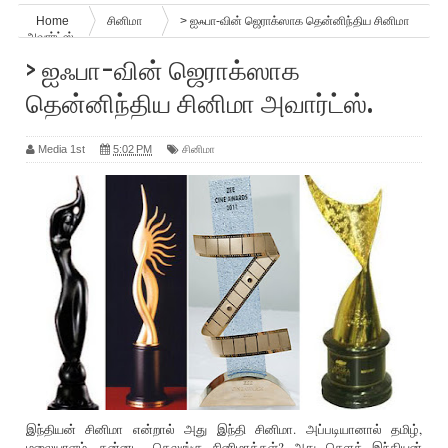
Home
சினிமா
> ஐஃபா-வின் ஜெராக்ஸாக தென்னிந்திய சினிமா
அவார்ட்ஸ்.
> ஐஃபா-வின் ஜெராக்ஸாக
தென்னிந்திய சினிமா அவார்ட்ஸ்.
Media 1st
5:02 PM
சினிமா
இந்தியன் சினிமா என்றால் அது இந்தி சினிமா. அப்படியானால் தமிழ்,
மலையாளம், கன்னட, தெலுங்கு சினிமாக்கள்? அது சௌத் இந்தியன்