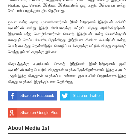
சினிமா. ஓ... சௌத் இந்தியா இந்தியாவின் ஒரு பகுதி இல்லையா என்று
கேட்டால் யாருக்கும் பதில் தெ‌ரியாது.
ஐஃபா என்ற குறை மூளைக்காரர்கள் இண்டர்நேஷனல் இந்தியன் ஃபிலிம்
அவார்ட்ஸ் என்று இந்தி சினிமாவுக்கு மட்டும் விருது அளிக்கிறார்கள்.
இதனால் மற்ற மொழிக்காரர்கள் சௌத் இந்தியன் என்ற பெய‌ரில்தான்
எதையும் செய்ய வேண்டியிருக்கிறது. இந்தியன் சினிமா அவார்ட்ஸ் என்று
பெயர் வைத்து தென்னிந்திய மொழிப் படங்களுக்கு மட்டும் விருது வழங்கும்
கெத்து நம்மாட்களுக்கு இல்லை.
விஷயத்துக்கு வருவோம். சௌத் இந்தியன் இண்டர்நேஷனல் மூவி
அவார்ட்ஸ் என்ற பெய‌ரில் விருதுகள் வழங்கயிருக்கிறார்களாம். இந்த வருடம்
முதல் இந்த விருதுகள் வழங்கப்பட உள்ளன. ஐஃபா-வின் ஜெராக்ஸாக இந்த
விருது வழங்கல் இருக்கும் என தெ‌ரிகிறது.
Share on Facebook
Share on Twitter
Share on Google Plus
About Media 1st