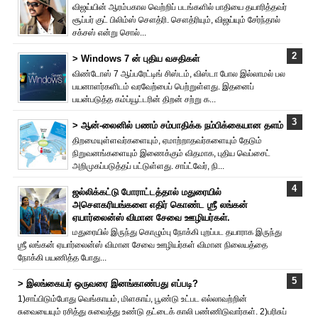
விஜய்யின் ஆரம்பகால வெற்றிப் படங்களில் பாதியை தயா‌ரித்தவர்
சூப்பர் குட் பிலிம்ஸ் சௌத்‌ரி. சௌத்‌ரியும், விஜய்யும் சேர்ந்தால்
சக்சஸ் என்று சொல்...
> Windows 7 ன் புதிய வசதிகள்
விண்டோஸ் 7 ஆப்பரேட்டிங் சிஸ்டம், விஸ்டா போல இல்லாமல் பல
பயனாளர்களிடம் வரவேற்பைப் பெற்றுள்ளது. இதனைப்
பயன்படுத்த கம்ப்யூட்டரின் திறன் சற்று க...
> ஆன்-லைனில் பணம் சம்பாதிக்க நம்பிக்கையான தளம்
திறமையுள்ளவர்களையும், ஏமாற்றாதவர்களையும் தேடும்
நிறுவனங்களையும் இணைக்கும் விதமாக, புதிய வெப்சைட்
அறிமுகப்படுத்தப் பட்டுள்ளது. சாப்ட்வேர், நி...
ஜல்லிக்கட்டு போராட்டத்தால் மதுரையில்
அசௌகரியங்களை எதிர் கொண்ட ஶ்ரீ லங்கன்
ஏயார்லைன்ஸ் விமான சேவை ஊழியர்கள்.
மதுரையில் இருந்து கொழும்பு நோக்கி புறப்பட தயாராக இருந்து
ஶ்ரீ லங்கன் ஏயார்லைன்ஸ் விமான சேவை ஊழியர்கள் விமான நிலையத்தை
நோக்கி பயணித்த போது...
> இலங்கையர் ஒருவரை இனங்காண்பது எப்படி?
1)சாப்பிடும்போது வெங்காயம், மிளகாய், பூண்டு உட்பட எல்லாவற்றின்
சுவையையும் ரசித்து சுவைத்து உண்டு தட்டைக் காலி பண்ணிடுவார்கள். 2)பரிசுப்