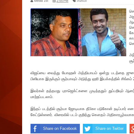
Media 1st
2:55 PM
சினிமா
செ
அஜ
ஆன
கௌ
கோ
கா
கௌ
அந
சூ
விஜய்யை வைத்து யோஹன் அத்தியாயம் ஒன்று படத்தை ஜுலையி
பிஸியாக இருக்கும் சூர்யாவும் அடுத்து ஹரி இயக்கத்தில் சிங்கம் 2 
இவர்கள் தத்தமது புராஜெக்ட்களை முடித்ததும் துப்பறியும் ஆன
மாற்றப்படலாம்.
இந்தப் படத்தில் சூர்யா ஜோடியாக தீபிகா படுகோன் நடிப்பார் என 
கேட்டுள்ளனர். விரைவில் படம் குறித்து கௌதம் அதிகாரபூர்வமாக 
Share on Facebook
Share on Twitter