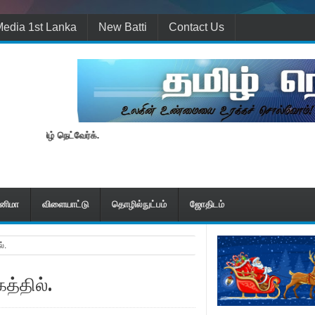
edia 1st Lanka
New Batti
Contact Us
வுடன் தமிழ் நெட்வேர்க்.
ினிமா
விளையாட்டு
தொழில்நுட்பம்
ஜோதிடம்
்.
த்தில்.