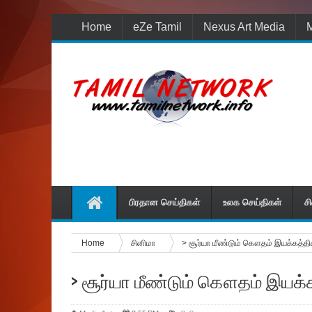
Home
eZe Tamil
Nexus Art Media
M
மீண்டும் புதுப் பொலி
பிரதான செய்திகள்
உலக செய்திகள்
ச
Home
சினிமா
> சூர்யா மீண்டும் கௌதம் இயக்கத்தில
> சூர்யா மீண்டும் கௌதம் இயக்க