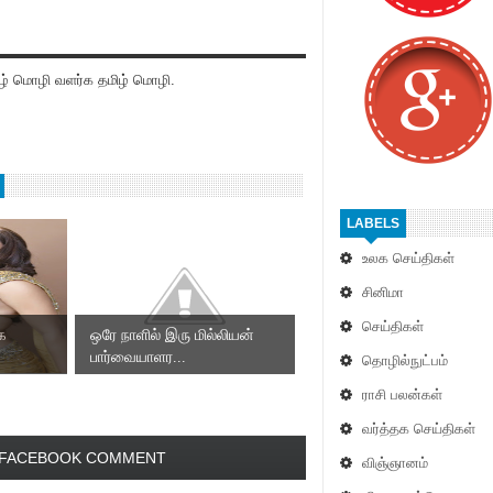
் மொழி வளர்க தமிழ் மொழி.
LABELS
உலக செய்திகள்
சினிமா
செய்திகள்
ாக
ஒரே நாளில் இரு மில்லியன்
பார்வையாளர...
தொழில்நுட்பம்
ராசி பலன்கள்
வர்த்தக செய்திகள்
FACEBOOK COMMENT
விஞ்ஞானம்