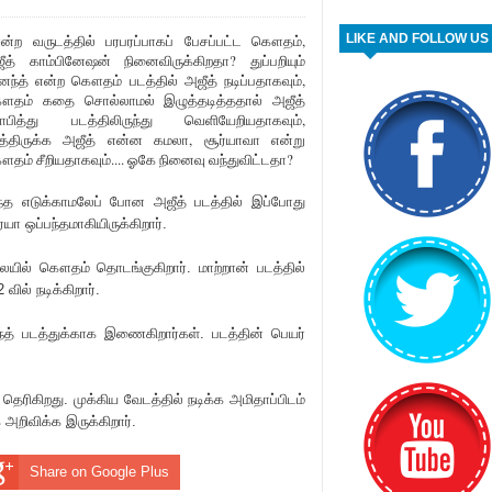
ன்ற வருடத்தில் பரபரப்பாகப் பேசப்பட்ட கௌதம்,
LIKE AND FOLLOW US
ீத் காம்பினேஷன் நினைவிருக்கிறதா? துப்பறியும்
ந்த் என்ற கௌதம் படத்தில் அஜீத் நடிப்பதாகவும்,
தம் கதை சொல்லாமல் இழுத்தடித்ததால் அஜீத்
பித்து படத்திலிருந்து வெளியேறியதாகவும்,
த்திருக்க அஜீத் என்ன கமலா, சூர்யாவா என்று
தம் சீறியதாகவும்.... ஓகே நினைவு வந்துவிட்டதா?
்த எடுக்காமலேப் போன அஜீத் படத்தில் இப்போது
ர்யா ஒப்பந்தமாகியிருக்கிறார்.
ல் கௌதம் தொடங்குகிறார். மாற்றான் படத்தில்
வில் நடிக்கிறார்.
ந்த் படத்துக்காக இணைகிறார்கள். படத்தின் பெயர்
தெரிகிறது. முக்கிய வேடத்தில் நடிக்க அமிதாப்பிடம்
அறிவிக்க இருக்கிறார்.
Share on Google Plus