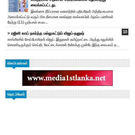
வைக்கப்பட்டது.
இலங்கை நீர்ப்பாசன வரலாற்றில் புதியதோர் அத்தியாயமாக
அமைக்கப்பட்டு வரும் மிக நீளமான எலஹெர கால்வாயின் ஆரம்ப பணிகள்
நேற்று (11) முற்பகல் சுபவ...
> ரஜினி காய் நகர்த்த மல்லுகட்டும் விஜய்-தனுஷ்
காங்கிரசில் சேரப்போகிறார் விஜய். இதுதான் தமிழ்நாட்டை பிடித்து உலுக்கிக்
கொண்டிருக்கும் செய்தி. வேட்டைக்காரன் ரிலீசுக்கு முன்பே இந்த வைபவம் ந...
விளம்பரங்கள்
தொடர்வோர்