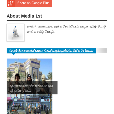
Share on Google Plus
About Media 1st
உலகின் உண்மையை உரக்க சொல்வோம் வாழ்க தமிழ் மொழி
வளர்க தமிழ் மொழி.
மேலும் சில சுவாரஸ்சியமான செய்திகளுக்கு இங்கே கிளிக் செய்யவும்
ஒபாமாவைக் கொல்வோம் என
மிரட்டும் தீவ...