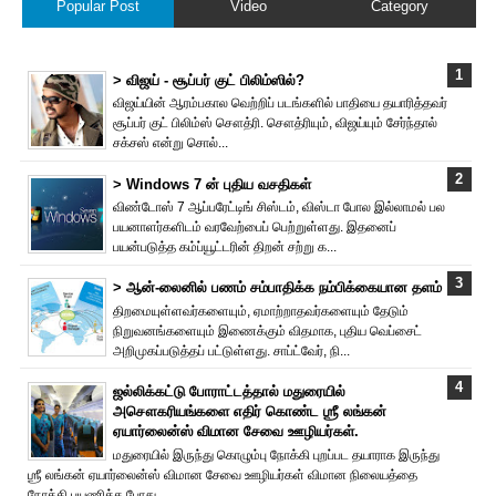
Popular Post
Video
Category
> விஜய் - சூப்பர் குட் பிலிம்ஸில்?
விஜய்யின் ஆரம்பகால வெற்றிப் படங்களில் பாதியை தயா‌ரித்தவர்
சூப்பர் குட் பிலிம்ஸ் சௌத்‌ரி. சௌத்‌ரியும், விஜய்யும் சேர்ந்தால்
சக்சஸ் என்று சொல்...
> Windows 7 ன் புதிய வசதிகள்
விண்டோஸ் 7 ஆப்பரேட்டிங் சிஸ்டம், விஸ்டா போல இல்லாமல் பல
பயனாளர்களிடம் வரவேற்பைப் பெற்றுள்ளது. இதனைப்
பயன்படுத்த கம்ப்யூட்டரின் திறன் சற்று க...
> ஆன்-லைனில் பணம் சம்பாதிக்க நம்பிக்கையான தளம்
திறமையுள்ளவர்களையும், ஏமாற்றாதவர்களையும் தேடும்
நிறுவனங்களையும் இணைக்கும் விதமாக, புதிய வெப்சைட்
அறிமுகப்படுத்தப் பட்டுள்ளது. சாப்ட்வேர், நி...
ஜல்லிக்கட்டு போராட்டத்தால் மதுரையில்
அசௌகரியங்களை எதிர் கொண்ட ஶ்ரீ லங்கன்
ஏயார்லைன்ஸ் விமான சேவை ஊழியர்கள்.
மதுரையில் இருந்து கொழும்பு நோக்கி புறப்பட தயாராக இருந்து
ஶ்ரீ லங்கன் ஏயார்லைன்ஸ் விமான சேவை ஊழியர்கள் விமான நிலையத்தை
நோக்கி பயணித்த போது...