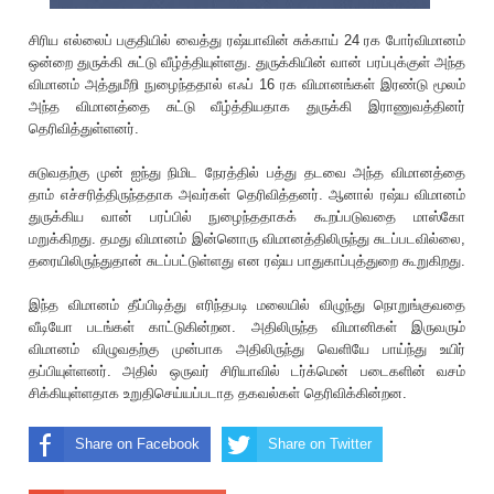
சிரிய எல்லைப் பகுதியில் வைத்து ரஷ்யாவின் சுக்காய் 24 ரக போர்விமானம்
ஒன்றை துருக்கி சுட்டு வீழ்த்தியுள்ளது. துருக்கியின் வான் பரப்புக்குள் அந்த
விமானம் அத்துமீறி நுழைந்ததால் எஃப் 16 ரக விமானங்கள் இரண்டு மூலம்
அந்த விமானத்தை சுட்டு வீழ்த்தியதாக துருக்கி இராணுவத்தினர்
தெரிவித்துள்ளனர்.
சுடுவதற்கு முன் ஐந்து நிமிட நேரத்தில் பத்து தடவை அந்த விமானத்தை
தாம் எச்சரித்திருந்ததாக அவர்கள் தெரிவித்தனர். ஆனால் ரஷ்ய விமானம்
துருக்கிய வான் பரப்பில் நுழைந்ததாகக் கூறப்படுவதை மாஸ்கோ
மறுக்கிறது. தமது விமானம் இன்னொரு விமானத்திலிருந்து சுடப்படவில்லை,
தரையிலிருந்துதான் சுடப்பட்டுள்ளது என ரஷ்ய பாதுகாப்புத்துறை கூறுகிறது.
இந்த விமானம் தீப்பிடித்து எரிந்தபடி மலையில் விழுந்து நொறுங்குவதை
வீடியோ படங்கள் காட்டுகின்றன. அதிலிருந்த விமானிகள் இருவரும்
விமானம் விழுவதற்கு முன்பாக அதிலிருந்து வெளியே பாய்ந்து உயிர்
தப்பியுள்ளனர். அதில் ஒருவர் சிரியாவில் டர்க்மென் படைகளின் வசம்
சிக்கியுள்ளதாக உறுதிசெய்யப்படாத தகவல்கள் தெரிவிக்கின்றன.
Share on Facebook
Share on Twitter