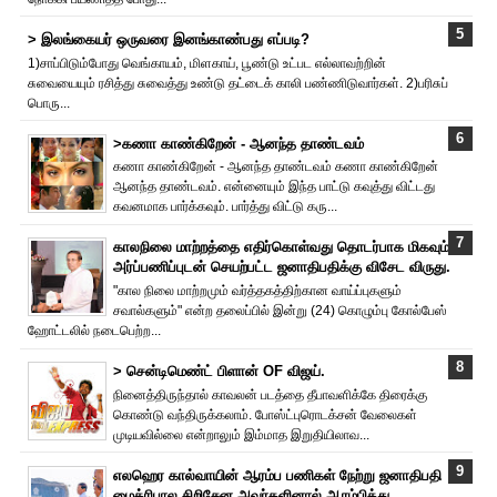
> இலங்கையர் ஒருவரை இனங்காண்பது எப்படி?
1)சாப்பிடும்போது வெங்காயம், மிளகாய், பூண்டு உட்பட எல்லாவற்றின்
சுவையையும் ரசித்து சுவைத்து உண்டு தட்டைக் காலி பண்ணிடுவார்கள். 2)பரிசுப்
பொரு...
>கணா காண்கிறேன் - ஆனந்த தாண்டவம்
கணா காண்கிறேன் - ஆனந்த தாண்டவம் கணா காண்கிறேன்
ஆனந்த தாண்டவம். என்னையும் இந்த பாட்டு கவுத்து விட்டது
கவனமாக பார்க்கவும். பார்த்து விட்டு கரு...
காலநிலை மாற்றத்தை எதிர்கொள்வது தொடர்பாக மிகவும்
அர்ப்பணிப்புடன் செயற்பட்ட ஜனாதிபதிக்கு விசேட விருது.
"கால நிலை மாற்றமும் வர்த்தகத்திற்கான வாய்ப்புகளும்
சவால்களும்" என்ற தலைப்பில் இன்று (24) கொழும்பு கோல்பேஸ்
ஹோட்டலில் நடைபெற்ற...
> சென்டிமெண்ட் பிளான் OF விஜய்.
நினைத்திருந்தால் காவலன் படத்தை தீபாவளிக்கே திரைக்கு
கொண்டு வந்திருக்கலாம். போஸ்ட்புரொட‌க்சன் வேலைகள்
முடியவில்லை என்றாலும் இம்மாத இறுதியிலாவ...
எலஹெர கால்வாயின் ஆரம்ப பணிகள் நேற்று ஜனாதிபதி
மைத்ரிபால சிறிசேன அவர்களினால் ஆரம்பித்து