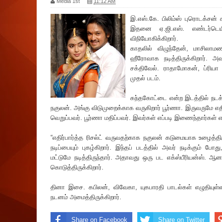
Media 1st
11:12 AM
இ.எஸ்.கே. பிலிம்ஸ் புரொட‌க்சன் 
இதனை ஏ‌.ஜி.எஸ். எண்டர்டெ
விநியோகிக்கிறார்.
காதலில் விழுந்தேன், மாசிலாமண
ஹீரோவாக நடித்திருக்கிறார். அவ
சக்திவேல். ராதாமோகன், ப்‌ரியா
முதல் படம்.
கந்தகோட்டை என்ற இடத்தில் நடக்
நகுலன். அங்கு விடுமுறைக்காக வருகிறார் பூர்ணா. இருவருமே
வெறுப்பவர். பூர்ணா மதிப்பவர். இவர்கள் எப்படி இணைந்தார்கள்
“எதிர்பார்த்த ‌ரிசல்ட் வருவதற்காக நகுலன் கடுமையாக உழைத்திர
நடிப்பையும் புகழ்கிறார். இந்தப் படத்தில் அவர் நடிக்கும் போ
மட்டுமே நடித்திருந்தார். அதாவது ஒரு பட எக்ஸ்பீ‌ரியன்ஸ். ஆ
கொடுத்திருக்கிறார்.
தினா இசை. கபிலன், விவேகா, யுகபாரதி பாடல்கள் எழுதியுள்ள
நடனம் அமைத்திருக்கிறார்.
Share on Facebook
Share on Twitter