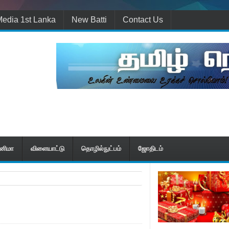
edia 1st Lanka
New Batti
Contact Us
ினிமா
விளையாட்டு
தொழில்நுட்பம்
ஜோதிடம்