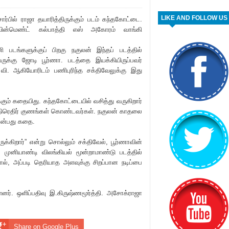
LIKE AND FOLLOW US
சார்பில் ராஜா தயா‌ரித்திருக்கும் படம் கந்தகோட்டை.
யின்மெண்ட் கல்பாத்தி எஸ் அகோரம் வாங்கி
ி படங்களுக்குப் பிறகு நகுலன் இந்தப் படத்தில்
ருக்கு ஜோடி பூர்ணா. படத்தை இயக்கியிருப்பவர்
 வி. ஆகியோ‌ரிடம் பணிபு‌ரிந்த சக்திவேலுக்கு இது
கும் கதையிது. கந்தகோட்டையில் வசித்து வருகிறார்
 எதிரெதிர் குணங்கள் கொண்டவர்கள். நகுலன் காதலை
 என்பது கதை.
ுக்கிறார்” என்று சொல்லும் சக்திவேல், பூர்ணாவின்
து, முனியாண்டி விலங்கியல் மூன்றாமாண்டு படத்தில்
னால், அப்படி தெ‌ரியாத அளவுக்கு சிறப்பான நடிப்பை
னர். ஒளிப்பதிவு இ.கிருஷ்ணமூர்த்தி. அசோக்ராஜா
Share on Google Plus