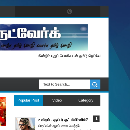
மீண்டும் புதுப் பொலிவுடன் தமிழ் நெட்வேர்க்.
Popular Post
Video
Category
> விஜய் - சூப்பர் குட் பிலிம்ஸில்?
விஜய்யின் ஆரம்பகால வெற்றிப்