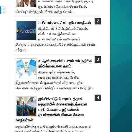
படங்களில் பாதியை தயா‌ரித்தவர் சூப்பர்
குட் பிலிம்ஸ் சௌத்‌ரி. சௌத்‌ரியும்,
விஜய்யும் சேர்ந்தால் சக்சஸ் என்று சொல்...
> Windows 7 ன் புதிய வசதிகள்
விண்டோஸ் 7 ஆப்பரேட்டிங் சிஸ்டம்,
விஸ்டா போல இல்லாமல் பல
பயனாளர்களிடம் வரவேற்பைப்
பெற்றுள்ளது. இதனைப் பயன்படுத்த கம்ப்யூட்டரின் திறன்
சற்று க...
> ஆன்-லைனில் பணம் சம்பாதிக்க
நம்பிக்கையான தளம்
திறமையுள்ளவர்களையும்,
ஏமாற்றாதவர்களையும் தேடும்
நிறுவனங்களையும் இணைக்கும் விதமாக, புதிய
வெப்சைட் அறிமுகப்படுத்தப் பட்டுள்ளது. சாப்ட்வேர், நி...
ஜல்லிக்கட்டு போராட்டத்தால்
மதுரையில் அசௌகரியங்களை
எதிர் கொண்ட ஶ்ரீ லங்கன்
ஏயார்லைன்ஸ் விமான சேவை
ஊழியர்கள்.
மதுரையில் இருந்து கொழும்பு நோக்கி புறப்பட தயாராக
இருந்து ஶ்ரீ லங்கன் ஏயார்லைன்ஸ் விமான சேவை