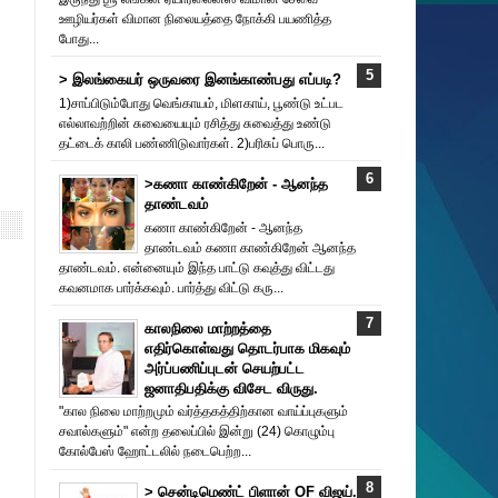
ஊழியர்கள் விமான நிலையத்தை நோக்கி பயணித்த
போது...
> இலங்கையர் ஒருவரை இனங்காண்பது எப்படி?
1)சாப்பிடும்போது வெங்காயம், மிளகாய், பூண்டு உட்பட
எல்லாவற்றின் சுவையையும் ரசித்து சுவைத்து உண்டு
தட்டைக் காலி பண்ணிடுவார்கள். 2)பரிசுப் பொரு...
>கணா காண்கிறேன் - ஆனந்த
தாண்டவம்
கணா காண்கிறேன் - ஆனந்த
தாண்டவம் கணா காண்கிறேன் ஆனந்த
தாண்டவம். என்னையும் இந்த பாட்டு கவுத்து விட்டது
கவனமாக பார்க்கவும். பார்த்து விட்டு கரு...
காலநிலை மாற்றத்தை
எதிர்கொள்வது தொடர்பாக மிகவும்
அர்ப்பணிப்புடன் செயற்பட்ட
ஜனாதிபதிக்கு விசேட விருது.
"கால நிலை மாற்றமும் வர்த்தகத்திற்கான வாய்ப்புகளும்
சவால்களும்" என்ற தலைப்பில் இன்று (24) கொழும்பு
கோல்பேஸ் ஹோட்டலில் நடைபெற்ற...
> சென்டிமெண்ட் பிளான் OF விஜய்.