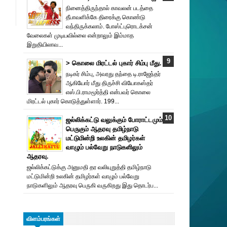
நினைத்திருந்தால் காவலன் படத்தை
தீபாவளிக்கே திரைக்கு கொண்டு
வந்திருக்கலாம். போஸ்ட்புரொட‌க்சன்
வேலைகள் முடியவில்லை என்றாலும் இம்மாத
இறுதியிலாவ...
> கொலை மிரட்டல் புகார் சிம்பு மீது.
நடிகர் சிம்பு, அவரது தந்தை டி.ராஜேந்தர்
ஆகியோர் மீது திருச்சி வியோகஸ்தர்
எஸ்.பி.ராமமூர்த்தி என்பவர் கொலை
மிரட்டல் புகார் கொடுத்துள்ளார். 199...
ஜல்லிக்கட்டு வலுக்கும் போராட்டமும்
பெருகும் ஆதரவு தமிழ்நாடு
மட்டுமின்றி உலகின் தமிழர்கள்
வாழும் பல்வேறு நாடுகளிலும்
ஆதரவு.
ஜல்லிக்கட்டுக்கு அனுமதி தர வலியுறுத்தி தமிழ்நாடு
மட்டுமின்றி உலகின் தமிழர்கள் வாழும் பல்வேறு
நாடுகளிலும் ஆதரவு பெருகி வருகிறது இது தொடர்ப...
விளம்பரங்கள்