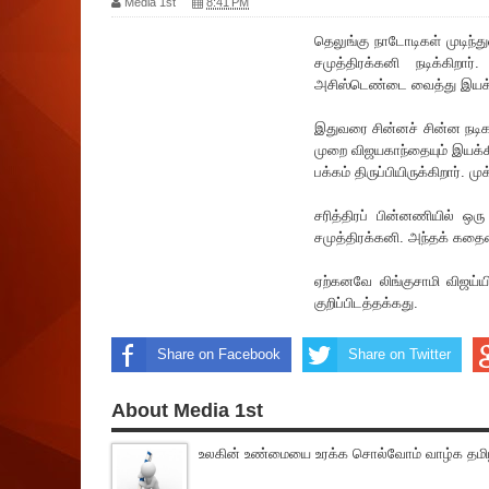
Media 1st
8:41 PM
தெலுங்கு நாடோடிகள் முடிந்துவ
சமுத்திரக்கனி நடிக்கிற
அசிஸ்டெண்டை வைத்து இயக்க
இதுவரை சின்னச் சின்ன நடிக
முறை விஜயகாந்தையும் இயக்க
பக்கம் திருப்பியிருக்கிறார்.
ச‌ரித்திரப் பின்னணியில் ஒ
சமுத்திரக்கனி. அந்தக் கதை
ஏற்கனவே லிங்குசாமி விஜய்ய
குறிப்பிடத்தக்கது.
Share on Facebook
Share on Twitter
About Media 1st
உலகின் உண்மையை உரக்க சொல்வோம் வாழ்க தமிழ