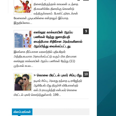
நினைத்திருந்தால் காவலன் படத்தை
தீபாவளிக்கே திரைக்கு கொண்டு
வந்திருக்கலாம். போஸ்ட்புரொட‌க்சன்
வேலைகள் முடியவில்லை என்றாலும் இம்மாத
இறுதியிலாவ...
எலஹெர கால்வாயின் ஆரம்ப
பணிகள் நேற்று ஜனாதிபதி
மைத்ரிபால சிறிசேன அவர்களினால்
ஆரம்பித்து வைக்கப்பட்டது.
இலங்கை நீர்ப்பாசன வரலாற்றில் புதியதோர்
அத்தியாயமாக அமைக்கப்பட்டு வரும் மிக நீளமான
எலஹெர கால்வாயின் ஆரம்ப பணிகள் நேற்று (11)
முற்பகல் சுபவ...
> கொலை மிரட்டல் புகார் சிம்பு மீது.
நடிகர் சிம்பு, அவரது தந்தை டி.ராஜேந்தர்
ஆகியோர் மீது திருச்சி வியோகஸ்தர்
எஸ்.பி.ராமமூர்த்தி என்பவர் கொலை
மிரட்டல் புகார் கொடுத்துள்ளார். 199...
விளம்பரங்கள்