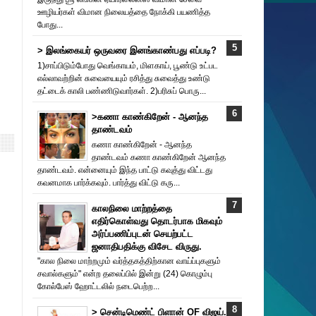
ஊழியர்கள் விமான நிலையத்தை நோக்கி பயணித்த
போது...
> இலங்கையர் ஒருவரை இனங்காண்பது எப்படி?
1)சாப்பிடும்போது வெங்காயம், மிளகாய், பூண்டு உட்பட
எல்லாவற்றின் சுவையையும் ரசித்து சுவைத்து உண்டு
தட்டைக் காலி பண்ணிடுவார்கள். 2)பரிசுப் பொரு...
>கணா காண்கிறேன் - ஆனந்த
தாண்டவம்
கணா காண்கிறேன் - ஆனந்த
தாண்டவம் கணா காண்கிறேன் ஆனந்த
தாண்டவம். என்னையும் இந்த பாட்டு கவுத்து விட்டது
கவனமாக பார்க்கவும். பார்த்து விட்டு கரு...
காலநிலை மாற்றத்தை
எதிர்கொள்வது தொடர்பாக மிகவும்
அர்ப்பணிப்புடன் செயற்பட்ட
ஜனாதிபதிக்கு விசேட விருது.
"கால நிலை மாற்றமும் வர்த்தகத்திற்கான வாய்ப்புகளும்
சவால்களும்" என்ற தலைப்பில் இன்று (24) கொழும்பு
கோல்பேஸ் ஹோட்டலில் நடைபெற்ற...
> சென்டிமெண்ட் பிளான் OF விஜய்.