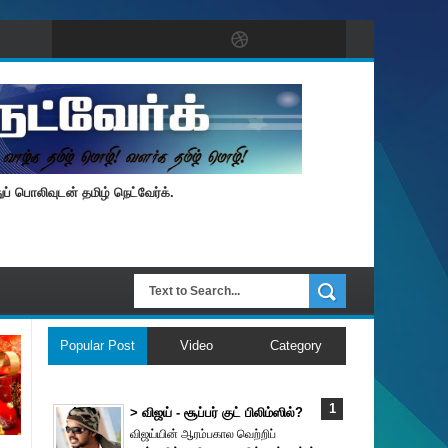
் பொலிவுடன் தமிழ் நெட்வேர்க்.
Popular Post
Video
Category
> விஜய் - சூப்பர் குட் பிலிம்ஸில்?
விஜய்யின் ஆரம்பகால வெற்றிப்