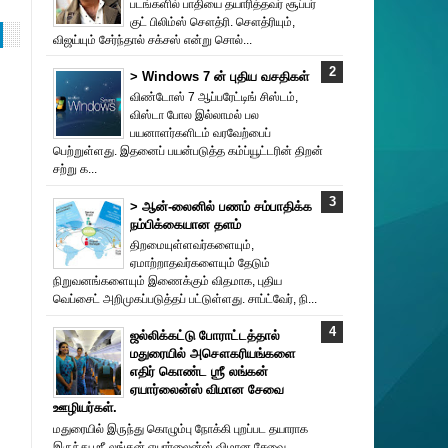
படங்களில் பாதியை தயா‌ரித்தவர் சூப்பர்
குட் பிலிம்ஸ் சௌத்‌ரி. சௌத்‌ரியும்,
விஜய்யும் சேர்ந்தால் சக்சஸ் என்று சொல்...
> Windows 7 ன் புதிய வசதிகள்
விண்டோஸ் 7 ஆப்பரேட்டிங் சிஸ்டம்,
விஸ்டா போல இல்லாமல் பல
பயனாளர்களிடம் வரவேற்பைப்
பெற்றுள்ளது. இதனைப் பயன்படுத்த கம்ப்யூட்டரின் திறன்
சற்று க...
> ஆன்-லைனில் பணம் சம்பாதிக்க
நம்பிக்கையான தளம்
திறமையுள்ளவர்களையும்,
ஏமாற்றாதவர்களையும் தேடும்
நிறுவனங்களையும் இணைக்கும் விதமாக, புதிய
வெப்சைட் அறிமுகப்படுத்தப் பட்டுள்ளது. சாப்ட்வேர், நி...
ஜல்லிக்கட்டு போராட்டத்தால்
மதுரையில் அசௌகரியங்களை
எதிர் கொண்ட ஶ்ரீ லங்கன்
ஏயார்லைன்ஸ் விமான சேவை
ஊழியர்கள்.
மதுரையில் இருந்து கொழும்பு நோக்கி புறப்பட தயாராக
இருந்து ஶ்ரீ லங்கன் ஏயார்லைன்ஸ் விமான சேவை