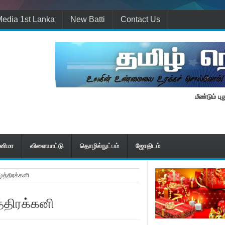
edia 1st Lanka
New Batti
Contact Us
மீண்டும் புதுப
ினிமா
விளையாட்டு
தொழில்நுட்பம்
ஜோதிடம்
ுத்திரக்கனி
த்திரக்கனி