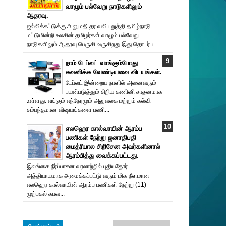
வாழும் பல்வேறு நாடுகளிலும்
ஆதரவு.
ஜல்லிக்கட்டுக்கு அனுமதி தர வலியுறுத்தி தமிழ்நாடு
மட்டுமின்றி உலகின் தமிழர்கள் வாழும் பல்வேறு
நாடுகளிலும் ஆதரவு பெருகி வருகிறது இது தொடர்ப...
நாம் டேப்லட் வாங்கும்போது
கவனிக்க வேண்டியவை விடயங்கள்.
டேப்லட் இன்றைய நாளில் அனைவரும்
பயன்படுத்தும் சிறிய கணினி சாதனமாக
உள்ளது. எங்கும் எந்நேரமும் அலுவலக மற்றும் கல்வி
சம்பந்தமான விஷயங்களை பணி...
எலஹெர கால்வாயின் ஆரம்ப
பணிகள் நேற்று ஜனாதிபதி
மைத்ரிபால சிறிசேன அவர்களினால்
ஆரம்பித்து வைக்கப்பட்டது.
இலங்கை நீர்ப்பாசன வரலாற்றில் புதியதோர்
அத்தியாயமாக அமைக்கப்பட்டு வரும் மிக நீளமான
எலஹெர கால்வாயின் ஆரம்ப பணிகள் நேற்று (11)
முற்பகல் சுபவ...