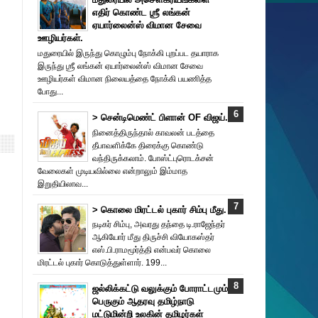
எதிர் கொண்ட ஶ்ரீ லங்கன்
ஏயார்லைன்ஸ் விமான சேவை
ஊழியர்கள்.
மதுரையில் இருந்து கொழும்பு நோக்கி புறப்பட தயாராக
இருந்து ஶ்ரீ லங்கன் ஏயார்லைன்ஸ் விமான சேவை
ஊழியர்கள் விமான நிலையத்தை நோக்கி பயணித்த
போது...
> சென்டிமெண்ட் பிளான் OF விஜய்.
நினைத்திருந்தால் காவலன் படத்தை
தீபாவளிக்கே திரைக்கு கொண்டு
வந்திருக்கலாம். போஸ்ட்புரொட‌க்சன்
வேலைகள் முடியவில்லை என்றாலும் இம்மாத
இறுதியிலாவ...
> கொலை மிரட்டல் புகார் சிம்பு மீது.
நடிகர் சிம்பு, அவரது தந்தை டி.ராஜேந்தர்
ஆகியோர் மீது திருச்சி வியோகஸ்தர்
எஸ்.பி.ராமமூர்த்தி என்பவர் கொலை
மிரட்டல் புகார் கொடுத்துள்ளார். 199...
ஜல்லிக்கட்டு வலுக்கும் போராட்டமும்
பெருகும் ஆதரவு தமிழ்நாடு
மட்டுமின்றி உலகின் தமிழர்கள்