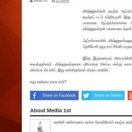
Media 1st
12:38 PM
விஷ்ணுவர்தன் நடித்த ஆப்தமி
நடித்தப் படம் சந்திரமுகி. இது
பாகமான ஆப்தர‌க்சகாவை பி.
விஷ்ணுவர்தன் மரணமடைந்தார்.
ஆப்ர‌க்சகாவில் விஷ்ணுவர்தனுக
ஆகியோர் ஒரு காட்சியில் வருவது
இந்த இருவரையும் கிராஃபிக்ச
வைத்துள்ளார். விஷ்ணுவர்தனை ம‌ரியாதை செய்ய என்று வாசு 
விளம்பர ஸ்டண்ட் இது என்கிறார்கள் கர்நாடகாவில்.
எது உண்மை வாசு சார்?
Share on Facebook
Share on Twitter
About Media 1st
உலகின் உண்மையை உரக்க சொல்வோம் வாழ்க தமிழ