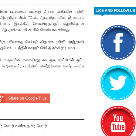
LIKE AND FOLLOW US
த்ரா படத்தைப் பார்த்து அதன் பாதிப்பில் ர‌ஜினி
 ஆப்தமித்ராவின் ‌‌‌ரீமேக். ஆப்தமித்ராவின் இரண்டாம்
வாசு இயக்கிக் கொண்டிருக்கும் சூழலில்தான்
 ஆப்தர‌க்சகா விரைவில் வெளியாக உள்ளது.
்கு ம‌ரியாதை செய்யும் விதமாக ர‌ஜினி, ரா‌ஜ்குமார்
போல் படத்தில் மாற்றம் செய்திருக்கிறார் வாசு.
ில் உருவாக்கி கதையினூடாக ஒரு காட்சியில் ஒட்ட
கூறினாலும், படத்தின் வெற்றிக்காக அவர் செய்த
Share on Google Plus
் மொழி வளர்க தமிழ் மொழி.