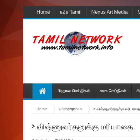
Home
eZe Tamil
Nexus Art Media
M
மீண்டும் புதுப் பொலிவுட
பிரதான செய்திகள்
உலக செய்திகள்
ச
Home
Uncategories
> விஷ்ணுவர்தனுக்கு ம‌‌ரியாதை
> விஷ்ணுவர்தனுக்கு ம‌‌ரியாதை