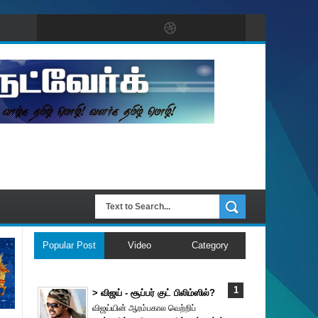
Popular Post
Video
Category
> விஜய் - சூப்பர் குட் பிலிம்ஸில்?
விஜய்யின் ஆரம்பகால வெற்றிப்