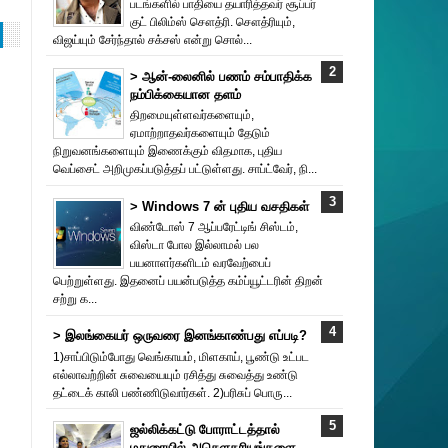
படங்களில் பாதியை தயா‌ரித்தவர் சூப்பர்
குட் பிலிம்ஸ் சௌத்‌ரி. சௌத்‌ரியும்,
விஜய்யும் சேர்ந்தால் சக்சஸ் என்று சொல்...
> ஆன்-லைனில் பணம் சம்பாதிக்க
நம்பிக்கையான தளம்
திறமையுள்ளவர்களையும்,
ஏமாற்றாதவர்களையும் தேடும்
நிறுவனங்களையும் இணைக்கும் விதமாக, புதிய
வெப்சைட் அறிமுகப்படுத்தப் பட்டுள்ளது. சாப்ட்வேர், நி...
> Windows 7 ன் புதிய வசதிகள்
விண்டோஸ் 7 ஆப்பரேட்டிங் சிஸ்டம்,
விஸ்டா போல இல்லாமல் பல
பயனாளர்களிடம் வரவேற்பைப்
பெற்றுள்ளது. இதனைப் பயன்படுத்த கம்ப்யூட்டரின் திறன்
சற்று க...
> இலங்கையர் ஒருவரை இனங்காண்பது எப்படி?
1)சாப்பிடும்போது வெங்காயம், மிளகாய், பூண்டு உட்பட
எல்லாவற்றின் சுவையையும் ரசித்து சுவைத்து உண்டு
தட்டைக் காலி பண்ணிடுவார்கள். 2)பரிசுப் பொரு...
ஜல்லிக்கட்டு போராட்டத்தால்
மதுரையில் அசௌகரியங்களை