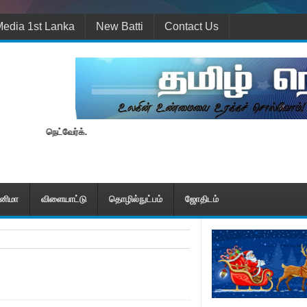
edia 1st Lanka
New Batti
Contact Us
ன் தமிழ் நெட்வேர்க்.
ினிமா
விளையாட்டு
தொழில்நுட்பம்
ஜோதிடம்