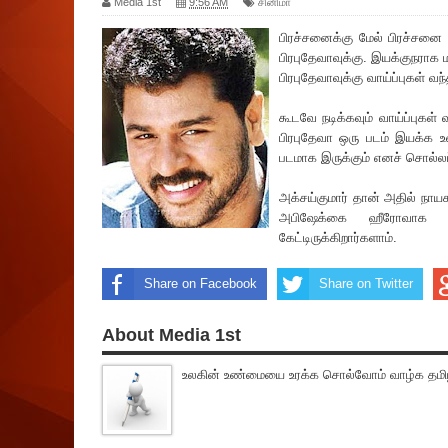
Media 1st
9:56 AM
சினிமா
பிரச்சனைக்கு மேல் பிரச்சனை மட
பிரபுதேவாவுக்கு. இயக்குநராக ம
பிரபுதேவாவுக்கு வாய்ப்புகள் 
கூடவே நடிக்கவும் வாய்ப்புகள் 
பிரபுதேவா ஒரு படம் இயக்க உள
படமாக இருக்கும் எனச் சொல்லப
அ‌க்சய்குமார் தான் அதில் ந
அபிஷேக்கை ஹீரோவாக வ
கேட்டிருக்கிறார்களாம்.
Share on Facebook
Share on Twitter
About Media 1st
உலகின் உண்மையை உரக்க சொல்வோம் வாழ்க தமிழ