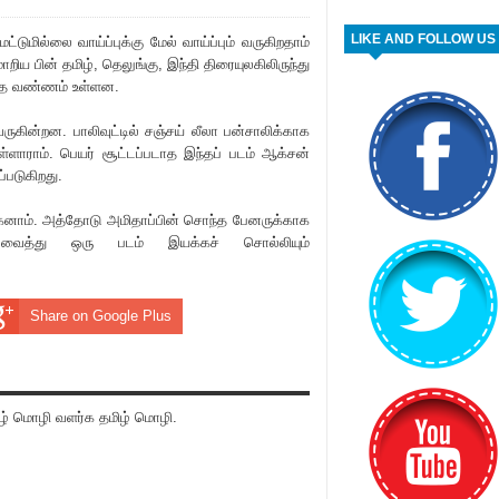
LIKE AND FOLLOW US
்டுமில்லை வாய்ப்புக்கு மேல் வாய்ப்பும் வருகிறதாம்
ாறிய பின் தமிழ், தெலுங்கு, இந்தி திரையுலகிலிருந்து
வந்த வண்ணம் உள்ளன.
வருகின்றன. பாலிவுட்டில் சஞ்சய் லீலா பன்சாலிக்காக
்ளாராம். பெயர் சூட்டப்படாத இந்தப் படம் ஆ‌க்சன்
்படுகிறது.
ாயகனாம். அத்தோடு அமிதாப்பின் சொந்த பேனருக்காக
ைத்து ஒரு படம் இயக்கச் சொல்லியும்
Share on Google Plus
் மொழி வளர்க தமிழ் மொழி.