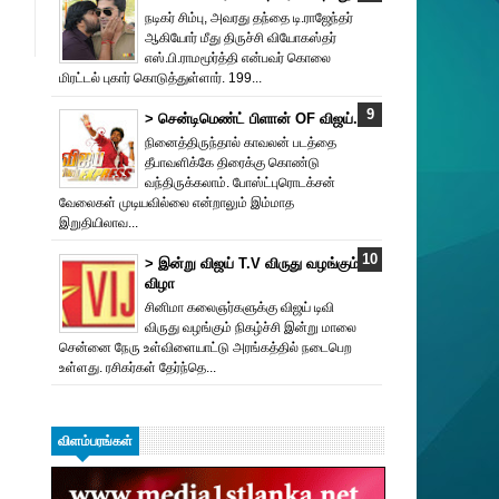
நடிகர் சிம்பு, அவரது தந்தை டி.ராஜேந்தர்
ஆகியோர் மீது திருச்சி வியோகஸ்தர்
எஸ்.பி.ராமமூர்த்தி என்பவர் கொலை
மிரட்டல் புகார் கொடுத்துள்ளார். 199...
> சென்டிமெண்ட் பிளான் OF விஜய்.
நினைத்திருந்தால் காவலன் படத்தை
தீபாவளிக்கே திரைக்கு கொண்டு
வந்திருக்கலாம். போஸ்ட்புரொட‌க்சன்
வேலைகள் முடியவில்லை என்றாலும் இம்மாத
இறுதியிலாவ...
> இன்று விஜய் T.V விருது வ‌ழங்கு‌ம்
விழா
சினிமா கலைஞர்களுக்கு விஜய் டிவி
விருது வழங்கும் நிகழ்ச்சி இன்று மாலை
சென்னை நேரு உள்விளையாட்டு அரங்கத்தில் நடைபெற
உள்ளது. ரசிகர்கள் தேர்ந்தெ...
விளம்பரங்கள்