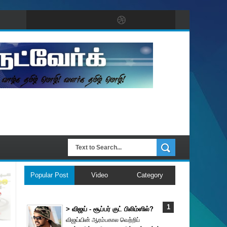
Popular Post
Video
Category
> விஜய் - சூப்பர் குட் பிலிம்ஸில்?
விஜய்யின் ஆரம்பகால வெற்றிப்