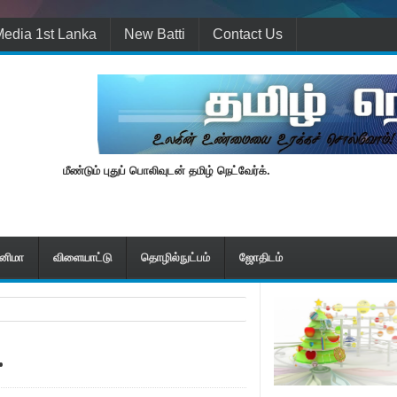
edia 1st Lanka
New Batti
Contact Us
மீண்டும் புதுப் பொலிவுடன் தமிழ் நெட்வேர்க்.
ினிமா
விளையாட்டு
தொழில்நுட்பம்
ஜோதிடம்
.