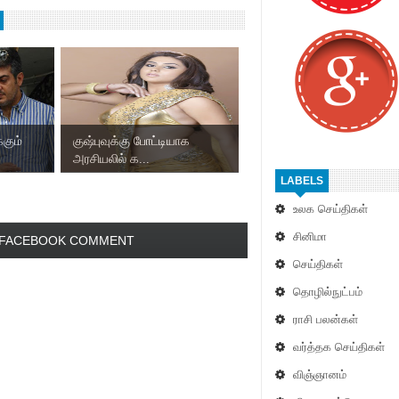
்கும்
குஷ்புவுக்கு போட்டியாக
அரசியலில் க...
LABELS
உலக செய்திகள்
சினிமா
FACEBOOK COMMENT
செய்திகள்
தொழில்நுட்பம்
ராசி பலன்கள்
வர்த்தக செய்திகள்
விஞ்ஞானம்