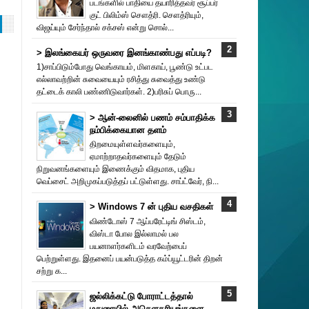
படங்களில் பாதியை தயா‌ரித்தவர் சூப்பர்
குட் பிலிம்ஸ் சௌத்‌ரி. சௌத்‌ரியும்,
விஜய்யும் சேர்ந்தால் சக்சஸ் என்று சொல்...
> இலங்கையர் ஒருவரை இனங்காண்பது எப்படி?
1)சாப்பிடும்போது வெங்காயம், மிளகாய், பூண்டு உட்பட
எல்லாவற்றின் சுவையையும் ரசித்து சுவைத்து உண்டு
தட்டைக் காலி பண்ணிடுவார்கள். 2)பரிசுப் பொரு...
> ஆன்-லைனில் பணம் சம்பாதிக்க
நம்பிக்கையான தளம்
திறமையுள்ளவர்களையும்,
ஏமாற்றாதவர்களையும் தேடும்
நிறுவனங்களையும் இணைக்கும் விதமாக, புதிய
வெப்சைட் அறிமுகப்படுத்தப் பட்டுள்ளது. சாப்ட்வேர், நி...
> Windows 7 ன் புதிய வசதிகள்
விண்டோஸ் 7 ஆப்பரேட்டிங் சிஸ்டம்,
விஸ்டா போல இல்லாமல் பல
பயனாளர்களிடம் வரவேற்பைப்
பெற்றுள்ளது. இதனைப் பயன்படுத்த கம்ப்யூட்டரின் திறன்
சற்று க...
ஜல்லிக்கட்டு போராட்டத்தால்
மதுரையில் அசௌகரியங்களை