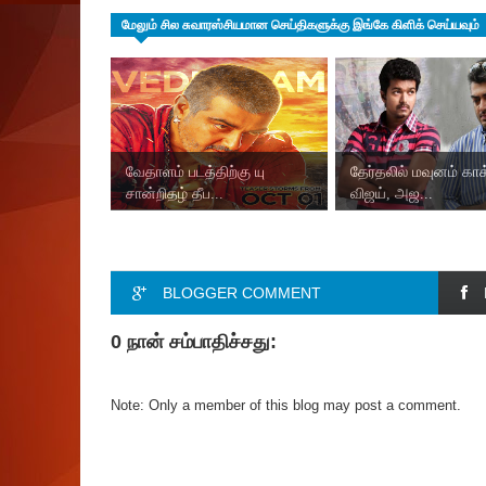
மேலும் சில சுவாரஸ்சியமான செய்திகளுக்கு இங்கே கிளிக் செய்யவும்
வேதாளம் படத்திற்கு யு
தேர்தலில் மவுனம் காக
சான்றிதழ் தீப...
விஜய், அஜ...
BLOGGER COMMENT
0 நான் சம்பாதிச்சது:
Note: Only a member of this blog may post a comment.