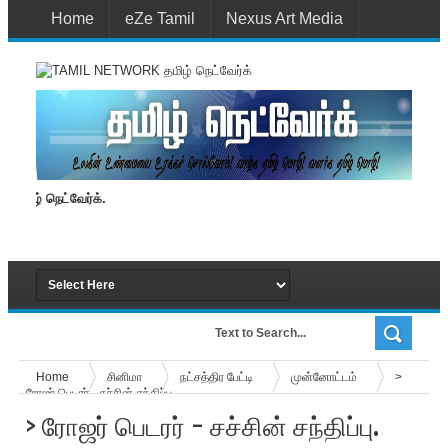
Home
eZe Tamil
Nexus Art Media
Media 1st Lanka
New Batti
Contact Us
 தமிழ் நெட்வேர்க்.
Home
சினிமா
நட்சத்திர பேட்டி
மு‌ன்னோ‌ட்ட‌ம்
>
ரோஜர் பெடர‌ர் - ச‌ச்ச‌ி‌ன் ச‌ந்‌தி‌ப்பு.
> ரோஜர் பெடர‌ர் - ச‌ச்ச‌ி‌ன் ச‌ந்‌தி‌ப்பு.