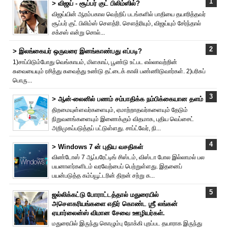
> விஜய் - சூப்பர் குட் பிலிம்ஸில்?
விஜய்யின் ஆரம்பகால வெற்றிப் படங்களில் பாதியை தயா‌ரித்தவர்
சூப்பர் குட் பிலிம்ஸ் சௌத்‌ரி. சௌத்‌ரியும், விஜய்யும் சேர்ந்தால்
சக்சஸ் என்று சொல்...
> இலங்கையர் ஒருவரை இனங்காண்பது எப்படி?
1)சாப்பிடும்போது வெங்காயம், மிளகாய், பூண்டு உட்பட எல்லாவற்றின்
சுவையையும் ரசித்து சுவைத்து உண்டு தட்டைக் காலி பண்ணிடுவார்கள். 2)பரிசுப்
பொரு...
> ஆன்-லைனில் பணம் சம்பாதிக்க நம்பிக்கையான தளம்
திறமையுள்ளவர்களையும், ஏமாற்றாதவர்களையும் தேடும்
நிறுவனங்களையும் இணைக்கும் விதமாக, புதிய வெப்சைட்
அறிமுகப்படுத்தப் பட்டுள்ளது. சாப்ட்வேர், நி...
> Windows 7 ன் புதிய வசதிகள்
விண்டோஸ் 7 ஆப்பரேட்டிங் சிஸ்டம், விஸ்டா போல இல்லாமல் பல
பயனாளர்களிடம் வரவேற்பைப் பெற்றுள்ளது. இதனைப்
பயன்படுத்த கம்ப்யூட்டரின் திறன் சற்று க...
ஜல்லிக்கட்டு போராட்டத்தால் மதுரையில்
அசௌகரியங்களை எதிர் கொண்ட ஶ்ரீ லங்கன்
ஏயார்லைன்ஸ் விமான சேவை ஊழியர்கள்.
மதுரையில் இருந்து கொழும்பு நோக்கி புறப்பட தயாராக இருந்து