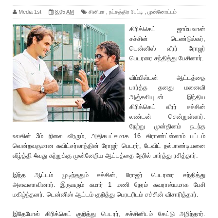
Media 1st
8:05 AM
சினிமா
,
நட்சத்திர பேட்டி
,
மு‌ன்னோ‌ட்ட‌ம்
கிரிக்கெட் ஜ‌ா‌ம்பவா‌ன்
ச‌‌‌ச்‌சி‌ன் டெ‌ண்டு‌ல்க‌ர்,
டெ‌ன்‌னி‌ஸ் ‌வீர‌ர் ரோஜ‌ர்
பெடரரை ச‌ந்‌‌தி‌த்து பே‌சினா‌ர்.
விம்பிள்டன் ஆட்டத்தை
பார்த்த தனது மனை‌வி
அ‌ஞ்ச‌லியுட‌ன் இ‌ந்‌திய
‌கி‌‌ரி‌க்கெ‌ட் ‌வீர‌ர் ச‌ச்‌சி‌ன்
ல‌ண்ட‌ன் செ‌ன்று‌ள்ளா‌ர்.
நே‌ற்று மு‌‌ன்‌தின‌ம் நட‌ந்த
உலகின் 3ம் நிலை வீரரும், அதிகபட்சமாக 16 கிராண்ட்ஸ்லாம் பட்டம்
வென்றவருமான சுவிட்சர்லாந்தின் ரோஜர் பெடரர், டேவிட் நல்பாண்டியனை
வீழ்த்தி 4வது சுற்றுக்கு முன்னேறிய ஆட்டத்தை நேரில் பார்த்து ரசித்தார்.
இந்த ஆட்டம் முடிந்ததும் ச‌ச்‌சி‌ன், ரோஜர் பெடரரை சந்தித்து
அளவளாவினார். இருவரும் சுமார் 1 மணி நேரம் சுவராஸ்யமாக பேசி
மகிழ்ந்தனர். டென்னிஸ் ஆட்டம் குறித்து பெரடரிடம் ச‌ச்‌சி‌ன் விசாரித்தார்.
இதேபோல் கிரிக்கெட் குறித்து பெடரர், ச‌ச்‌சி‌னிடம் கேட்டு அறிந்தார்.