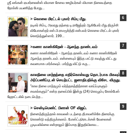
ஶ்ரீ லங்கன் ஏயார்லைன்ஸ் விமான சேவை ஊழியர்கள் விமான நிலையத்தை
நோக்கி பயணித்த போது...
> கொலை மிரட்டல் புகார் சிம்பு மீது.
நடிகர் சிம்பு, அவரது தந்தை டி.ராஜேந்தர் ஆகியோர் மீது திருச்சி
வியோகஸ்தர் எஸ்.பி.ராமமூர்த்தி என்பவர் கொலை மிரட்டல் புகார்
கொடுத்துள்ளார். 199...
>கணா காண்கிறேன் - ஆனந்த தாண்டவம்
கணா காண்கிறேன் - ஆனந்த தாண்டவம் கணா காண்கிறேன்
ஆனந்த தாண்டவம். என்னையும் இந்த பாட்டு கவுத்து விட்டது
கவனமாக பார்க்கவும். பார்த்து விட்டு கரு...
காலநிலை மாற்றத்தை எதிர்கொள்வது தொடர்பாக மிகவும்
அர்ப்பணிப்புடன் செயற்பட்ட ஜனாதிபதிக்கு விசேட விருது.
"கால நிலை மாற்றமும் வர்த்தகத்திற்கான வாய்ப்புகளும்
சவால்களும்" என்ற தலைப்பில் இன்று (24) கொழும்பு கோல்பேஸ்
ஹோட்டலில் நடைபெற்ற...
> சென்டிமெண்ட் பிளான் OF விஜய்.
நினைத்திருந்தால் காவலன் படத்தை தீபாவளிக்கே திரைக்கு
கொண்டு வந்திருக்கலாம். போஸ்ட்புரொட‌க்சன் வேலைகள்
முடியவில்லை என்றாலும் இம்மாத இறுதியிலாவ...