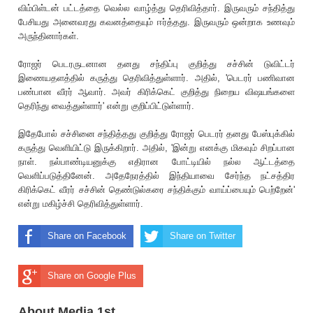
விம்பிள்டன் பட்டத்தை வெல்ல வாழ்த்து தெரிவித்தார். இருவரும் சந்தித்து
பேசியது அனைவரது கவனத்தையும் ஈர்த்தது. இருவரும் ஒன்றாக உணவும்
அருந்தினார்கள்.
ரோஜர் பெடரருடனான தனது சந்திப்பு குறித்து ச‌ச்‌சி‌ன் டுவிட்டர்
இணையதளத்தில் கருத்து தெரிவித்துள்ளார். அதில், 'பெடரர் பணிவான
பண்பான வீரர் ஆவார். அவர் கிரிக்கெட் குறித்து நிறைய விஷயங்களை
தெரிந்து வைத்துள்ளார்' என்று குறிப்பிட்டுள்ளார்.
இதேபோல் ச‌ச்‌சினை சந்தித்தது குறித்து ரோஜர் பெடரர் தனது பேஸ்புக்கில்
கருத்து வெளியிட்டு இருக்கிறார். அதில், 'இன்று எனக்கு மிகவும் சிறப்பான
நாள். நல்பாண்டியனுக்கு எதிரான போட்டியில் நல்ல ஆட்டத்தை
வெளிப்படுத்தினேன். அதேநேரத்தில் இந்தியாவை சேர்ந்த நட்சத்திர
கிரிக்கெட் வீரர் சச்சின் தெண்டுல்கரை சந்திக்கும் வாய்ப்பையும் பெற்றேன்'
என்று மகிழ்ச்சி தெரிவித்துள்ளார்.
Share on Facebook
Share on Twitter
Share on Google Plus
About Media 1st