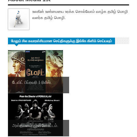
உலகின் உண்மையை உரக்க சொல்வோம் வாழ்க தமிழ் மொழி
வளர்க தமிழ் மொழி.
மேலும் சில சுவாரஸ்சியமான செய்திகளுக்கு இங்கே கிளிக் செய்யவும்
டேவிட் ‌பிப்ரவ‌ரி 1 ரிலீஸ்.
அஸ்தமனம் மு‌ன்னோ‌ட்ட‌ம்.