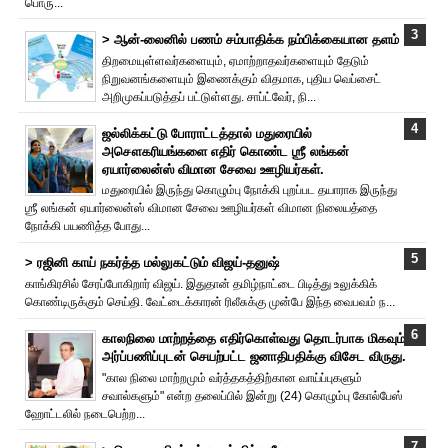
பொரு...
> ஆன்-லைனில் பணம் சம்பாதிக்க நம்பிக்கையான தளம்
திறமையுள்ளவர்களையும், ஏமாற்றாதவர்களையும் தேடும்
நிறுவனங்களையும் இணைக்கும் விதமாக, புதிய வெப்சைட்
அறிமுகப்படுத்தப் பட்டுள்ளது. சாப்ட்வேர், நி...
ஜல்லிக்கட்டு போராட்டத்தால் மதுரையில்
அசௌகரியங்களை எதிர் கொண்ட ஶ்ரீ லங்கன்
ஏயார்லைன்ஸ் விமான சேவை ஊழியர்கள்.
மதுரையில் இருந்து கொழும்பு நோக்கி புறப்பட தயாராக இருந்து
ஶ்ரீ லங்கன் ஏயார்லைன்ஸ் விமான சேவை ஊழியர்கள் விமான நிலையத்தை
நோக்கி பயணித்த போது...
> ரஜினி காய் நகர்த்த மல்லுகட்டும் விஜய்-தனுஷ்
காங்கிரசில் சேரப்போகிறார் விஜய். இதுதான் தமிழ்நாட்டை பிடித்து உலுக்கிக்
கொண்டிருக்கும் செய்தி. வேட்டைக்காரன் ரிலீசுக்கு முன்பே இந்த வைபவம் ந...
காலநிலை மாற்றத்தை எதிர்கொள்வது தொடர்பாக மிகவும்
அர்ப்பணிப்புடன் செயற்பட்ட ஜனாதிபதிக்கு விசேட விருது.
"கால நிலை மாற்றமும் வர்த்தகத்திற்கான வாய்ப்புகளும்
சவால்களும்" என்ற தலைப்பில் இன்று (24) கொழும்பு கோல்பேஸ்
ஹோட்டலில் நடைபெற்ற...