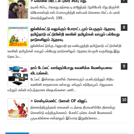
> கொலை மிரட்டல் புகார் சிம்பு மீது.
நடிகர் சிம்பு, அவரது தந்தை டி.ராஜேந்தர் ஆகியோர் மீது திருச்சி
வியோகஸ்தர் எஸ்.பி.ராமமூர்த்தி என்பவர் கொலை மிரட்டல் புகார்
கொடுத்துள்ளார். 199...
ஜல்லிக்கட்டு வலுக்கும் போராட்டமும் பெருகும் ஆதரவு
தமிழ்நாடு மட்டுமின்றி உலகின் தமிழர்கள் வாழும் பல்வேறு
நாடுகளிலும் ஆதரவு.
ஜல்லிக்கட்டுக்கு அனுமதி தர வலியுறுத்தி தமிழ்நாடு மட்டுமின்றி
உலகின் தமிழர்கள் வாழும் பல்வேறு நாடுகளிலும் ஆதரவு பெருகி வருகிறது இது
தொடர்ப...
நாம் டேப்லட் வாங்கும்போது கவனிக்க வேண்டியவை
விடயங்கள்.
டேப்லட் இன்றைய நாளில் அனைவரும் பயன்படுத்தும் சிறிய
கணினி சாதனமாக உள்ளது. எங்கும் எந்நேரமும் அலுவலக
மற்றும் கல்வி சம்பந்தமான விஷயங்களை பணி...
> சென்டிமெண்ட் பிளான் OF விஜய்.
நினைத்திருந்தால் காவலன் படத்தை தீபாவளிக்கே திரைக்கு
கொண்டு வந்திருக்கலாம். போஸ்ட்புரொட‌க்சன் வேலைகள்
முடியவில்லை என்றாலும் இம்மாத இறுதியிலாவ...