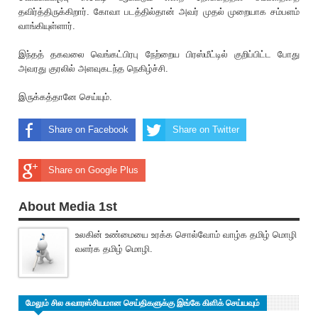
தவிர்த்திருக்கிறார். கோவா படத்தில்தான் அவர் முதல் முறையாக சம்பளம்
வாங்கியுள்ளார்.
இந்த‌த் தகவலை வெங்கட்பிரபு நேற்றைய பிரஸ்மீட்டில் குறிப்பிட்ட போது
அவரது குரலில் அளவுகடந்த நெகிழ்ச்சி.
இருக்கத்தானே செய்யும்.
Share on Facebook
Share on Twitter
Share on Google Plus
About Media 1st
உலகின் உண்மையை உரக்க சொல்வோம் வாழ்க தமிழ் மொழி
வளர்க தமிழ் மொழி.
மேலும் சில சுவாரஸ்சியமான செய்திகளுக்கு இங்கே கிளிக் செய்யவும்