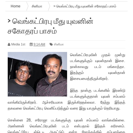
Home
சினிமா
> வெங்கட்பிரபு மீது யுவனின் சகோதரப் பாசம்
> வெங்கட்பிரபு மீது யுவனின்
சகோதரப் பாசம்
Media 1st
9:14 AM
சினிமா
வெங்கட்பிரபுவின் முதல் மூன்று
படங்களுக்கும் யுவன்தான் இசை.
நான்காவது படம் மங்காத்தா.
இதற்கும் யுவன்தான்
இசையமைத்திருக்கிறார்.
இந்த நா‌ன்கு படங்களில் இரண்டு
படங்களுக்குதான் யுவன் சம்பளம்
வாங்கியிருக்கிறார். ஆச்ச‌ரியமாக இருக்கிறதல்லவா. நேற்று இந்தத்
தகவலை வெங்கட்பிரபு வெளிப்படுத்தும் வரை இது யாருக்கும் தெ‌ரியாது.
சென்னை 28, சரோஜா படங்களுக்கு யுவன் சம்பளம் வாங்கவில்லை.
அண்ணன் வெங்கட்பிரபுவின் படம் என்பதால் இந்த‌க் கரிசனம்.
வெங்கட்பி[ரபு ஸ்டெடி ஆகட்டும் என்ற நோக்கத்தில் சம்பளத்தை